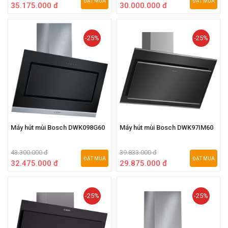
ĐẶT MUA
ĐẶT MUA
35.175.000 đ
30.000.000 đ
-25%
-25%
Máy hút mùi Bosch DWK098G60
Máy hút mùi Bosch DWK97IM60
43.300.000 đ
39.833.000 đ
ĐẶT MUA
ĐẶT MUA
32.475.000 đ
29.875.000 đ
-25%
-25%