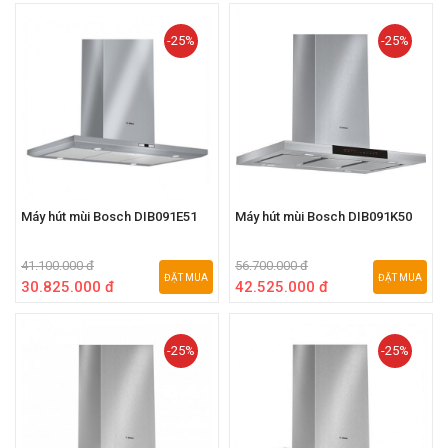
-25%
-25%
Máy hút mùi Bosch DIB091E51
Máy hút mùi Bosch DIB091K50
41.100.000 đ
56.700.000 đ
ĐẶT MUA
ĐẶT MUA
30.825.000 đ
42.525.000 đ
-25%
-25%