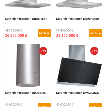
Máy hút mùi Bosch DIB098E50
Máy hút mùi Bosch DIB097A50
48.300.000 đ
37.500.000 đ
ĐẶT MUA
ĐẶT MUA
36.225.000 đ
28.125.000 đ
-25%
-25%
Máy hút mùi Bosch DIC043650
Máy hút mùi Bosch DWK098G61
46.900.000 đ
40.000.000 đ