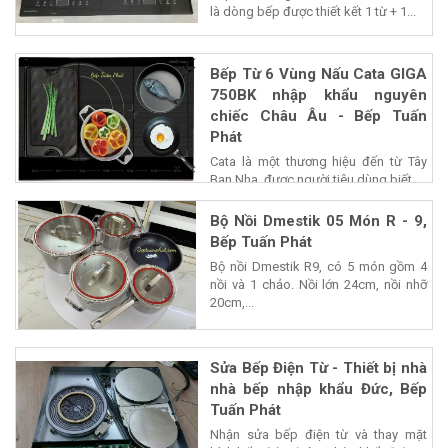
là dòng bếp được thiết kết 1 từ + 1...
Bếp Từ 6 Vùng Nấu Cata GIGA
750BK nhập khẩu nguyên
chiếc Châu Âu - Bếp Tuấn
Phát
Cata là một thương hiệu đến từ Tây
Ban Nha, được người tiêu dùng biết...
Bộ Nồi Dmestik 05 Món R - 9,
Bếp Tuấn Phát
Bộ nồi Dmestik R9, có 5 món gồm 4
nồi và 1 chảo. Nồi lớn 24cm, nồi nhỡ
20cm,...
Sửa Bếp Điện Từ - Thiết bị nhà
nhà bếp nhập khẩu Đức, Bếp
Tuấn Phát
Nhận sửa bếp điện từ và thay mặt