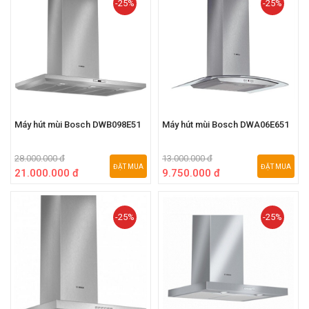
-25%
-25%
Máy hút mùi Bosch DWB098E51
Máy hút mùi Bosch DWA06E651
28.000.000 đ
13.000.000 đ
ĐẶT MUA
ĐẶT MUA
21.000.000 đ
9.750.000 đ
-25%
-25%