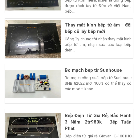
Bếp từ Rommelsbacher là dòng bếp
được xách tay từ Đức về Việt Nam,
bếp...
Thay mặt kính bếp từ âm - đổi
bếp cũ lấy bếp mới
Công Ty chúng tôi nhận thay mặt kính
bếp từ âm, nhận sửa các loại bếp
điện...
Bo mạch bếp từ Sunhouse
Bo mạch công suất bếp từ Sunhouse
SHB 82022 mới 100% có thể thay có
các model khác...
Bếp Điện Từ Giá Rẻ, Bảo Hành
3 Năm. 2tr980k - Bếp Tuấn
Phát
Bếp điện từ giá rẻ Giovani G-1801HC