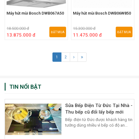
Máy hút mùi Bosch DWB067A50
Máy hút mùi Bosch DWB06W850
18.500.000 đ
15.300.000 đ
ĐẶT MUA
ĐẶT MUA
13.875.000 đ
11.475.000 đ
1
2
TIN NỔI BẬT
Sửa Bếp Điện Từ Đức Tại Nhà -
Thu bếp cũ đổi lấy bếp mới
Bếp điện từ Đức được khách hàng tin
tưởng dùng nhiều vì bếp có độ an...