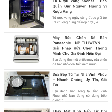
Tủ Rượu Vang Kocher - Bảo
Quản Giữ Nguyên Hương Vị
Rượu Vang
Tủ rượu vang ngày càng được giới trẻ
ưa chuộng dùng để ướp rượu, vì...
Máy Rửa Chén Để Bàn
Panasonic NP-TH1WEVN –
Giải Pháp Rửa Chén Thông
Minh Cho Gia Đình Hiện Đại
Bạn đang tìm một chiếc máy rửa chén
để bàn nhỏ gọn, tiết kiệm nước...
Sửa Bếp Từ Tại Nhà Vĩnh Phúc
– Nhanh Chóng, Uy Tín, Giá
Tốt
Bạn đang sinh sống tại Tỉnh Vĩnh
Phúc, nhà bạn đang sử dụng bếp
điện từ...
Thay Mặt Kính Bếp Từ Đôi