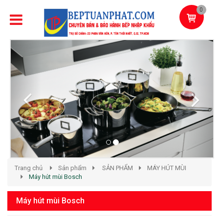
0
Previous
Next
Trang chủ
Sản phẩm
SẢN PHẨM
MÁY HÚT MÙI
Máy hút mùi Bosch
Máy hút mùi Bosch