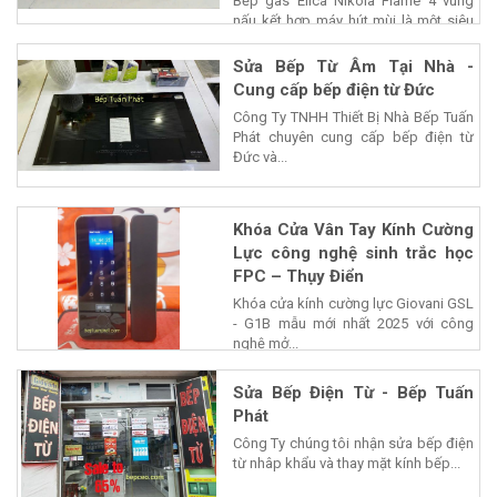
Bếp gas Elica Nikola Flame 4 vùng
nấu kết hợp máy hút mùi là một siêu
phẩm của...
Sửa Bếp Từ Âm Tại Nhà -
Cung cấp bếp điện từ Đức
Công Ty TNHH Thiết Bị Nhà Bếp Tuấn
Phát chuyên cung cấp bếp điện từ
Đức và...
Khóa Cửa Vân Tay Kính Cường
Lực công nghệ sinh trắc học
FPC – Thụy Điển
Khóa cửa kính cường lực Giovani GSL
- G1B mẫu mới nhất 2025 với công
nghệ mở...
Sửa Bếp Điện Từ - Bếp Tuấn
Phát
Công Ty chúng tôi nhận sửa bếp điện
từ nhâp khẩu và thay mặt kính bếp...