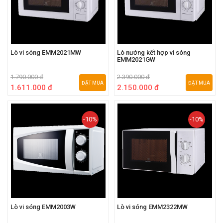
Lò vi sóng EMM2021MW
Lò nướng kết hợp vi sóng
EMM2021GW
1.790.000 đ
2.390.000 đ
ĐẶT MUA
ĐẶT MUA
1.611.000 đ
2.150.000 đ
-10%
-10%
Lò vi sóng EMM2003W
Lò vi sóng EMM2322MW