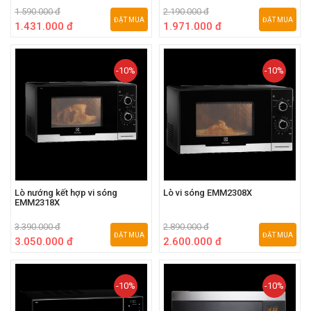
1.590.000 đ
2.190.000 đ
ĐẶT MUA
ĐẶT MUA
1.431.000 đ
1.971.000 đ
-10%
-10%
Lò nướng kết hợp vi sóng
Lò vi sóng EMM2308X
EMM2318X
3.390.000 đ
2.890.000 đ
ĐẶT MUA
ĐẶT MUA
3.050.000 đ
2.600.000 đ
-10%
-10%