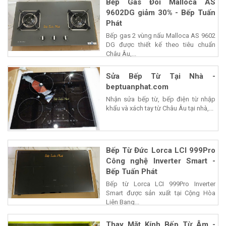
Bếp Gas Đôi Malloca AS
9602DG giảm 30% - Bếp Tuấn
Phát
Bếp gas 2 vùng nấu Malloca AS 9602
DG được thiết kế theo tiêu chuẩn
Châu Âu,...
Sửa Bếp Từ Tại Nhà -
beptuanphat.com
Nhận sửa bếp từ, bếp điện từ nhập
khẩu và xách tay từ Châu Âu tại nhà,...
Bếp Từ Đức Lorca LCI 999Pro
Công nghệ Inverter Smart -
Bếp Tuấn Phát
Bếp từ Lorca LCI 999Pro Inverter
Smart được sản xuất tại Cộng Hòa
Liên Bang...
Thay Mặt Kính Bếp Từ Âm -