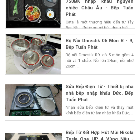
750BK nhập khẩu nguyên
chiếc Châu Âu - Bếp Tuấn
Phát
Cata là một thương hiệu đến từ Tây
Ban Nha, được người tiêu dùng biết...
Bộ Nồi Dmestik 05 Món R - 9,
Bếp Tuấn Phát
Bộ nồi Dmestik R9, có 5 món gồm 4
nồi và 1 chảo. Nồi lớn 24cm, nồi nhỡ
20cm,...
Sửa Bếp Điện Từ - Thiết bị nhà
nhà bếp nhập khẩu Đức, Bếp
Tuấn Phát
Nhận sửa bếp điện từ và thay mặt
kính bếp điện từ âm nhập khẩu Đức,...
Bếp Từ Kết Hợp Hút Mùi Nikola
Tesla One HP 4 Vùng Nấu -