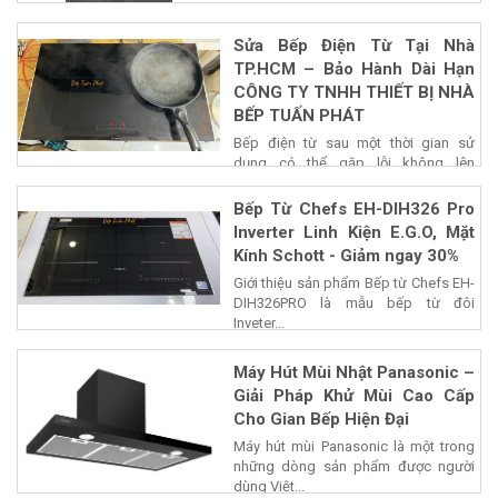
Sửa Bếp Điện Từ Tại Nhà
TP.HCM – Bảo Hành Dài Hạn
CÔNG TY TNHH THIẾT BỊ NHÀ
BẾP TUẤN PHÁT
Bếp điện từ sau một thời gian sử
dụng có thể gặp lỗi không lên
nguồn,...
Bếp Từ Chefs EH-DIH326 Pro
Inverter Linh Kiện E.G.O, Mặt
Kính Schott - Giảm ngay 30%
Giới thiệu sản phẩm Bếp từ Chefs EH-
DIH326PRO là mẫu bếp từ đôi
Inveter...
Máy Hút Mùi Nhật Panasonic –
Giải Pháp Khử Mùi Cao Cấp
Cho Gian Bếp Hiện Đại
Máy hút mùi Panasonic là một trong
những dòng sản phẩm được người
dùng Việt...