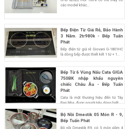
các model khác...
Bếp Điện Từ Giá Rẻ, Bảo Hành
3 Năm. 2tr980k - Bếp Tuấn
Phát
Bếp điện từ giá rẻ Giovani G-1801HC
là dòng bếp được thiết kết 1 từ + 1...
Bếp Từ 6 Vùng Nấu Cata GIGA
750BK nhập khẩu nguyên
chiếc Châu Âu - Bếp Tuấn
Phát
Cata là một thương hiệu đến từ Tây
Ban Nha, được người tiêu dùng biết...
Bộ Nồi Dmestik 05 Món R - 9,
Bếp Tuấn Phát
Bộ nồi Dmestik R9, có 5 món gồm 4