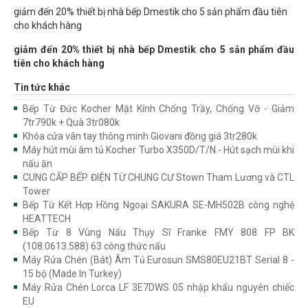
giảm đến 20% thiết bị nhà bếp Dmestik cho 5 sản phẩm đầu tiên
cho khách hàng
giảm đến 20% thiết bị nhà bếp Dmestik cho 5 sản phẩm đầu
tiên cho khách hàng
Tin tức khác
Bếp Từ Đức Kocher Mặt Kính Chống Trầy, Chống Vỡ - Giảm
7tr790k + Quà 3tr080k
Khóa cửa vân tay thông minh Giovani đồng giá 3tr280k
Máy hút mùi âm tủ Kocher Turbo X350D/T/N - Hút sạch mùi khi
nấu ăn
CUNG CẤP BẾP ĐIỆN TỪ CHUNG CƯ Stown Tham Lương và CTL
Tower
Bếp Từ Kết Hợp Hồng Ngoại SAKURA SE-MH502B công nghệ
HEATTECH
Bếp Từ 8 Vùng Nấu Thụy Sĩ Franke FMY 808 FP BK
(108.0613.588) 63 công thức nấu
Máy Rửa Chén (Bát) Âm Tủ Eurosun SMS80EU21BT Serial 8 -
15 bộ (Made In Turkey)
Máy Rửa Chén Lorca LF 3E7DWS 05 nhập khẩu nguyên chiếc
EU