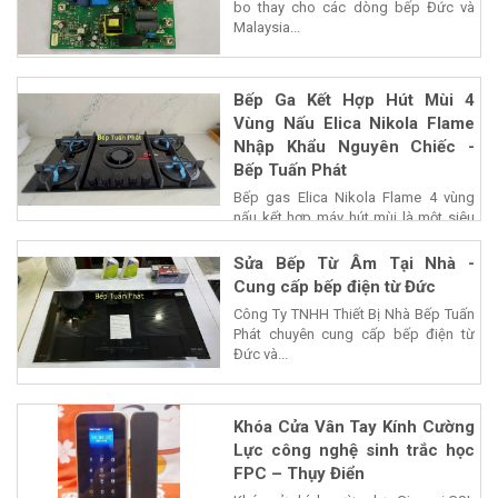
bo thay cho các dòng bếp Đức và
Malaysia...
Bếp Ga Kết Hợp Hút Mùi 4
Vùng Nấu Elica Nikola Flame
Nhập Khẩu Nguyên Chiếc -
Bếp Tuấn Phát
Bếp gas Elica Nikola Flame 4 vùng
nấu kết hợp máy hút mùi là một siêu
phẩm của...
Sửa Bếp Từ Âm Tại Nhà -
Cung cấp bếp điện từ Đức
Công Ty TNHH Thiết Bị Nhà Bếp Tuấn
Phát chuyên cung cấp bếp điện từ
Đức và...
Khóa Cửa Vân Tay Kính Cường
Lực công nghệ sinh trắc học
FPC – Thụy Điển