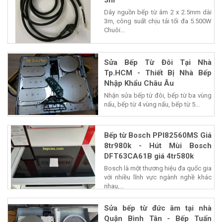
3m
Dây nguồn bếp từ âm 2 x 2.5mm dài
3m, công suất chịu tải tối đa 5.500W
Chuôi...
Sửa Bếp Từ Đôi Tại Nhà
Tp.HCM - Thiết Bị Nhà Bếp
Nhập Khẩu Châu Âu
Nhận sửa bếp từ đôi, bếp từ ba vùng
nấu, bếp từ 4 vùng nấu, bếp từ 5...
Bếp từ Bosch PPI82560MS Giá
8tr980k - Hút Mùi Bosch
DFT63CA61B giá 4tr580k
Bosch là một thương hiệu đa quốc gia
với nhiều lĩnh vực ngành nghề khác
nhau,...
Sửa bếp từ đức âm tại nhà
Quận Bình Tân - Bếp Tuấn