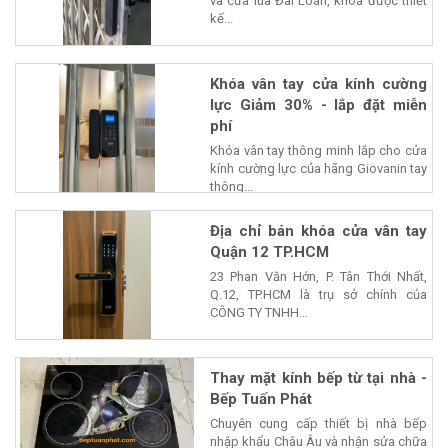
và cửa lùa Đài Loan, khóa được thiết
kế...
Khóa vân tay cửa kính cường
lực Giảm 30% - lắp đặt miễn
phí
Khóa vân tay thông minh lắp cho cửa
kính cường lực của hãng Giovanin tay
thông...
Địa chỉ bán khóa cửa vân tay
Quận 12 TP.HCM
23 Phan Văn Hớn, P. Tân Thới Nhất,
Q.12, TP.HCM là trụ sở chính của
CÔNG TY TNHH...
Thay mặt kính bếp từ tại nhà -
Bếp Tuấn Phát
Chuyên cung cấp thiết bị nhà bếp
nhập khẩu Châu Âu và nhận sửa chữa