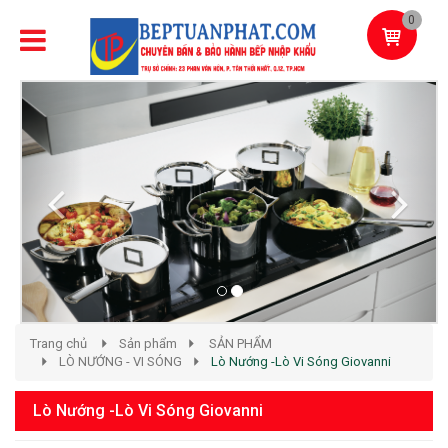
0
Previous
Next
Trang chủ
Sản phẩm
SẢN PHẨM
LÒ NƯỚNG - VI SÓNG
Lò Nướng -Lò Vi Sóng Giovanni
Lò Nướng -Lò Vi Sóng Giovanni