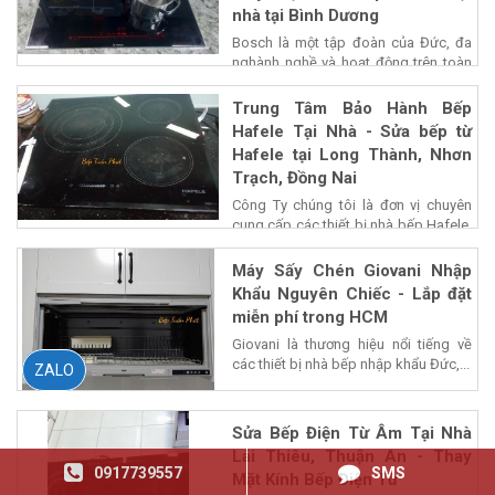
nhà tại Bình Dương
Bosch là một tập đoàn của Đức, đa
nghành nghề và hoạt động trên toàn
cấu,...
Trung Tâm Bảo Hành Bếp
Hafele Tại Nhà - Sửa bếp từ
Hafele tại Long Thành, Nhơn
Trạch, Đồng Nai
Công Ty chúng tôi là đơn vị chuyên
cung cấp các thiết bị nhà bếp Hafele,
chiết...
Máy Sấy Chén Giovani Nhập
Khẩu Nguyên Chiếc - Lắp đặt
miễn phí trong HCM
Giovani là thương hiệu nổi tiếng về
các thiết bị nhà bếp nhập khẩu Đức,...
ZALO
Sửa Bếp Điện Từ Âm Tại Nhà
Lái Thiêu, Thuận An - Thay
0917739557
SMS
Mặt Kính Bếp Điện Từ