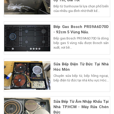
Uy Tín, Giá Tốt
Bếp từ Sunhouse là lựa chọn phổ biến
của nhiều gia đình nhờ thiết kế...
Bếp Gas Bosch PRS9A6D70D
- 92cm 5 Vùng Nấu.
Bếp gas Bosch PRS9A6D70D là dòng
bếp gas 5 vùng nấu được Bosch sản
xuất, vơi bề...
Sửa Bếp Điện Từ Đức Tại Nhà
Hóc Môn
Chuyên sửa bếp từ, bếp hồng ngoại,
bếp điện từ đức tại nhà khu vực Hóc...
Sửa Bếp Từ Âm Nhập Khẩu Tại
Nhà TP.HCM - Máy Rửa Chén
Đức