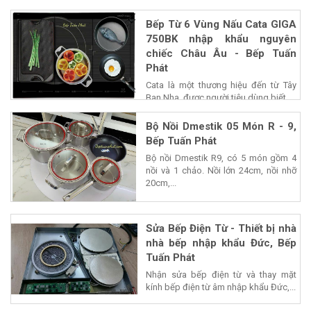
Bếp Từ 6 Vùng Nấu Cata GIGA
750BK nhập khẩu nguyên
chiếc Châu Âu - Bếp Tuấn
Phát
Cata là một thương hiệu đến từ Tây
Ban Nha, được người tiêu dùng biết...
Bộ Nồi Dmestik 05 Món R - 9,
Bếp Tuấn Phát
Bộ nồi Dmestik R9, có 5 món gồm 4
nồi và 1 chảo. Nồi lớn 24cm, nồi nhỡ
20cm,...
Sửa Bếp Điện Từ - Thiết bị nhà
nhà bếp nhập khẩu Đức, Bếp
Tuấn Phát
Nhận sửa bếp điện từ và thay mặt
kính bếp điện từ âm nhập khẩu Đức,...