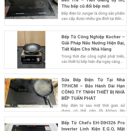
Bến Tre – Tiền Giang uy tín,
Thu bếp cũ đổi bếp mới
Bếp điện từ Junger là dòng sản phẩm
cao cấp được nhiều gia đình tại Bến...
Bếp Từ Công Nghiệp Kocher –
Giải Pháp Nấu Nướng Hiện Đại,
Tiết Kiệm Cho Nhà Hàng
Trong thời đại công nghệ phát triển,
các thiết bị bếp hiện đại ngày càng...
Sửa Bếp Điện Từ Tại Nhà
TP.HCM – Bảo Hành Dài Hạn
CÔNG TY TNHH THIẾT BỊ NHÀ
BẾP TUẤN PHÁT
Bếp điện từ sau một thời gian sử
dụng có thể gặp lỗi không lên
nguồn,...
Bếp Từ Chefs EH-DIH326 Pro
Inverter Linh Kiện E.G.O, Mặt