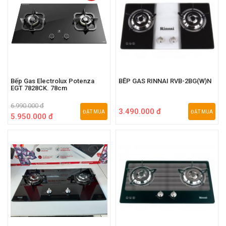
Bếp Gas Electrolux Potenza
BẾP GAS RINNAI RVB-2BG(W)N
EGT 7828CK. 78cm
6.990.000 đ
3.490.000 đ
ĐẶT MUA
ĐẶT MUA
5.950.000 đ