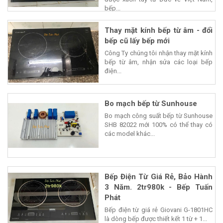
được xách tay từ Đức về Việt Nam,
bếp...
Thay mặt kính bếp từ âm - đổi
bếp cũ lấy bếp mới
Công Ty chúng tôi nhận thay mặt kính
bếp từ âm, nhận sửa các loại bếp
điện...
Bo mạch bếp từ Sunhouse
Bo mạch công suất bếp từ Sunhouse
SHB 82022 mới 100% có thể thay có
các model khác...
Bếp Điện Từ Giá Rẻ, Bảo Hành
3 Năm. 2tr980k - Bếp Tuấn
Phát
Bếp điện từ giá rẻ Giovani G-1801HC
là dòng bếp được thiết kết 1 từ + 1...