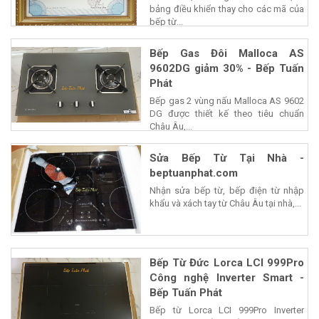
Giá bo mạch công suất và bo mạch
bảng điều khiển thay cho các mã của
bếp từ...
Bếp Gas Đôi Malloca AS
9602DG giảm 30% - Bếp Tuấn
Phát
Bếp gas 2 vùng nấu Malloca AS 9602
DG được thiết kế theo tiêu chuẩn
Châu Âu,...
Sửa Bếp Từ Tại Nhà -
beptuanphat.com
Nhận sửa bếp từ, bếp điện từ nhập
khẩu và xách tay từ Châu Âu tại nhà,...
Bếp Từ Đức Lorca LCI 999Pro
Công nghệ Inverter Smart -
Bếp Tuấn Phát
Bếp từ Lorca LCI 999Pro Inverter