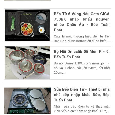
Bếp Từ 6 Vùng Nấu Cata GIGA
750BK nhập khẩu nguyên
chiếc Châu Âu - Bếp Tuấn
Phát
Cata là một thương hiệu đến từ Tây
Ban Nha, được người tiêu dùng biết...
Bộ Nồi Dmestik 05 Món R - 9,
Bếp Tuấn Phát
Bộ nồi Dmestik R9, có 5 món gồm 4
nồi và 1 chảo. Nồi lớn 24cm, nồi nhỡ
20cm,...
Sửa Bếp Điện Từ - Thiết bị nhà
nhà bếp nhập khẩu Đức, Bếp
Tuấn Phát
Nhận sửa bếp điện từ và thay mặt
kính bếp điện từ âm nhập khẩu Đức,...