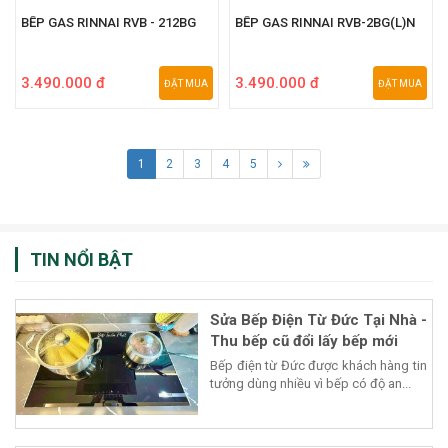
BẾP GAS RINNAI RVB - 212BG
BẾP GAS RINNAI RVB-2BG(L)N
3.490.000 đ
3.490.000 đ
ĐẶT MUA
ĐẶT MUA
1
2
3
4
5
TIN NỔI BẬT
Sửa Bếp Điện Từ Đức Tại Nhà -
Thu bếp cũ đổi lấy bếp mới
Bếp điện từ Đức được khách hàng tin
tưởng dùng nhiều vì bếp có độ an...