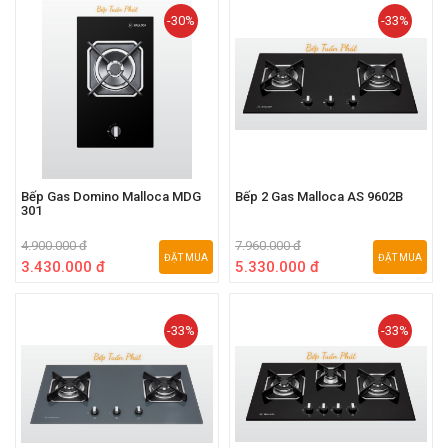
-30%
-33%
Bếp Gas Domino Malloca MDG
Bếp 2 Gas Malloca AS 9602B
301
4.900.000 đ
7.960.000 đ
ĐẶT MUA
ĐẶT MUA
3.430.000 đ
5.330.000 đ
-33%
-33%