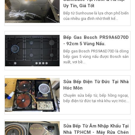
Sunhouse Tại HCM & Hà Nội –
Uy Tín, Giá Tốt
Bếp từ Sunhouse là lựa chọn phổ biến
của nhiều gia đình nhờ thiết kế...
Bếp Gas Bosch PRS9A6D70D
- 92cm 5 Vùng Nấu.
Bếp gas Bosch PRS9A6D70D là dòng
bếp gas 5 vùng nấu được Bosch sản
xuất, vơi bề...
Sửa Bếp Điện Từ Đức Tại Nhà
Hóc Môn
Chuyên sửa bếp từ, bếp hồng ngoại,
bếp điện từ đức tại nhà khu vực Hóc...
Sửa Bếp Từ Âm Nhập Khẩu Tại
Nhà TP.HCM - Máy Rửa Chén