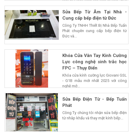
nấu kết hợp máy hút mùi là một siêu
phẩm của...
Sửa Bếp Từ Âm Tại Nhà -
Cung cấp bếp điện từ Đức
Công Ty TNHH Thiết Bị Nhà Bếp Tuấn
Phát chuyên cung cấp bếp điện từ
Đức và...
Khóa Cửa Vân Tay Kính Cường
Lực công nghệ sinh trắc học
FPC – Thụy Điển
Khóa cửa kính cường lực Giovani GSL
- G1B mẫu mới nhất 2025 với công
nghệ mở...
Sửa Bếp Điện Từ - Bếp Tuấn
Phát
Công Ty chúng tôi nhận sửa bếp điện
từ nhâp khẩu và thay mặt kính bếp...