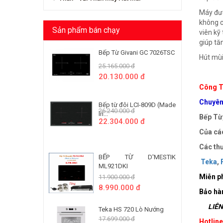
Máy đượ
không c
Sản phẩm bán chạy
viên kỹ
giúp tă
Bếp Từ Givani GC 7026TSC
Hút mùi
25.165.000 đ
20.130.000 đ
Công T
Chuyên 
Bếp từ đôi LCI-809D (Made
26.240.000 đ
In...
Bếp Từ,
22.304.000 đ
Của các
Các thư
BẾP TỪ D'MESTIK
Teka
,
ML921DKI
Miễn ph
11.900.000 đ
8.990.000 đ
Bảo hà
LIÊN 
Teka HS 720 Lò Nướng
17.699.000 đ
Hotlin