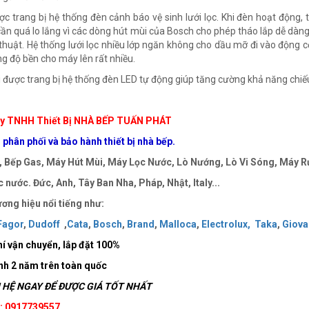
c trang bị hệ thống đèn cảnh báo vệ sinh lưới lọc. Khi đèn hoạt động, t
ần quá lo lắng vì các dòng hút mùi của Bosch cho phép tháo lắp dễ dàng
 thuật. Hệ thống lưới lọc nhiều lớp ngăn không cho dầu mỡ đi vào động c
ng độ bền cho máy lên rất nhiều.
 được trang bị hệ thống đèn LED tự động giúp tăng cường khả năng chiế
y TNHH Thiết Bị NHÀ BẾP TUẤN PHÁT
phân phối và bảo hành thiết bị nhà bếp.
 Bếp Gas, Máy Hút Mùi, Máy Lọc Nước, Lò Nướng, Lò Vi Sóng, Máy Rử
 nước. Đức, Anh, Tây Ban Nha, Pháp, Nhật, Italy...
ơng hiệu nổi tiếng như:
Fagor
,
Dudoff
,
Cata
,
Bosch
,
Brand
,
Malloca
,
Electrolux,
Taka
,
Giova
í vận chuyển, lắp đặt
100%
nh 2 năm trên toàn quốc
HỆ NGAY ĐỂ ĐƯỢC GIÁ TỐT NHẤT
e: 0917739557