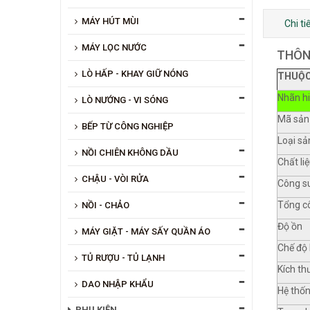
MÁY HÚT MÙI
Chi t
MÁY LỌC NƯỚC
THÔN
LÒ HẤP - KHAY GIỮ NÓNG
THUỘC
Nhãn h
LÒ NƯỚNG - VI SÓNG
Mã sản
BẾP TỪ CÔNG NGHIỆP
Loại s
NỒI CHIÊN KHÔNG DẦU
Chất li
CHẬU - VÒI RỬA
Công su
Tổng c
NỒI - CHẢO
Độ ồn
MÁY GIẶT - MÁY SẤY QUẦN ÁO
Chế độ 
TỦ RƯỢU - TỦ LẠNH
Kích t
DAO NHẬP KHẨU
Hệ thốn
PHỤ KIỆN