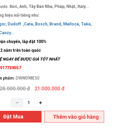
ước. Đức, Anh, Tây Ban Nha, Pháp, Nhật, Italy...
g hiệu nổi tiếng như:
gor
,
Dudoff
,
Cata
,
Bosch
,
Brand
,
Malloca
,
Taka
,
Canzy
..
.
vận chuyển, lắp đặt 100%
 2 năm trên toàn quốc
 NGAY ĐỂ ĐƯỢC GIÁ TỐT NHẤT
 0917739557
n phẩm:
DWW098E50
28.000.000 đ
21.000.000 đ
Đặt Mua
Thêm vào giỏ hàng