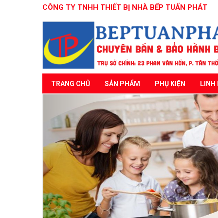
CÔNG TY TNHH THIẾT BỊ NHÀ BẾP TUẤN PHÁT
TRANG CHỦ
SẢN PHẨM
PHỤ KIỆN
LINH 
Previous