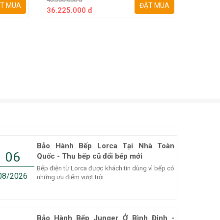
T MUA
ĐẶT MUA
36.225.000 đ
28.125
Bảo Hành Bếp Lorca Tại Nhà Toàn
06
Quốc - Thu bếp cũ đổi bếp mới
Bếp điện từ Lorca được khách tin dùng vì bếp có
08/2026
những ưu điểm vượt trội...
Bảo Hành Bếp Junger Ở Bình Định -