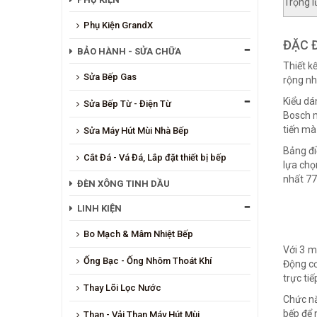
Trọng 
Phụ Kiện GrandX
ĐẶC Đ
BẢO HÀNH - SỬA CHỮA
Thiết k
Sửa Bếp Gas
rộng nh
Kiểu dá
Sửa Bếp Từ - Điện Từ
Bosch m
tiến mà
Sửa Máy Hút Mùi Nhà Bếp
Bảng đi
Cắt Đá - Vá Đá, Lắp đặt thiết bị bếp
lựa chọ
nhất 77
ĐÈN XÔNG TINH DẦU
LINH KIỆN
Bo Mạch & Mâm Nhiệt Bếp
Với 3 m
Ống Bạc - Ống Nhôm Thoát Khí
Động cơ
trực ti
Thay Lõi Lọc Nước
Chức nă
bếp để 
Than - Vải Than Máy Hút Mùi