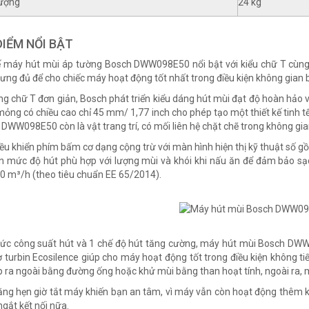
lượng
24 kg
IỂM NỔI BẬT
ế máy hút mùi áp tường Bosch DWW098E50 nổi bật với kiểu chữ T cùn
ưng đủ để cho chiếc máy hoạt động tốt nhất trong điều kiện không gian 
ng chữ T đơn giản, Bosch phát triển kiểu dáng hút mùi đạt độ hoàn hảo v
ỏng có chiều cao chỉ 45 mm/ 1,77 inch cho phép tạo một thiết kế tinh tế 
 DWW098E50 còn là vật trang trí, có mối liên hệ chặt chẽ trong không gi
ều khiển phím bấm cơ dạng cộng trừ với màn hình hiện thị kỹ thuật số gồ
n mức độ hút phù hợp với lượng mùi và khói khi nấu ăn để đảm bảo sạ
0 m³/h (theo tiêu chuẩn ΕΕ 65/2014).
ức công suất hút và 1 chế độ hút tăng cường, máy hút mùi Bosch DW
 turbin Ecosilence giúp cho máy hoạt động tốt trong điều kiện không ti
ếp ra ngoài bằng đường ống hoặc khử mùi bằng than hoạt tính, ngoài ra, 
ng hẹn giờ tắt máy khiến bạn an tâm, vì máy vẫn còn hoạt động thêm 
ngắt kết nối nữa.