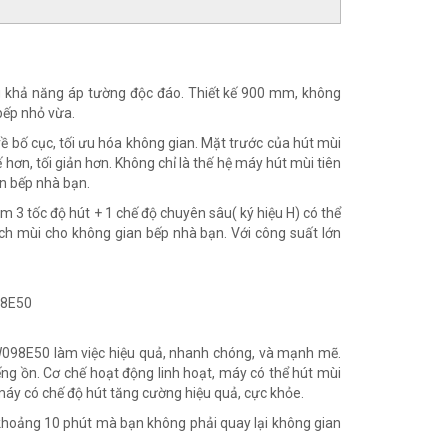
g khả năng áp tường độc đáo. Thiết kế 900 mm, không
bếp nhỏ vừa.
ề bố cục, tối ưu hóa không gian. Mặt trước của hút mùi
hơn, tối giản hơn. Không chỉ là thế hệ máy hút mùi tiên
an bếp nhà bạn.
m 3 tốc độ hút + 1 chế độ chuyên sâu( ký hiệu H) có thể
ch mùi cho không gian bếp nhà bạn. Với công suất lớn
W098E50 làm việc hiệu quả, nhanh chóng, và mạnh mẽ.
ếng ồn. Cơ chế hoạt động linh hoạt, máy có thể hút mùi
máy có chế độ hút tăng cường hiệu quả, cực khỏe.
khoảng 10 phút mà bạn không phải quay lại không gian