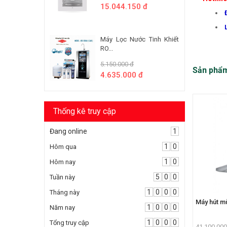
15.044.150 đ
Máy Lọc Nước Tinh Khiết
RO...
5.150.000 đ
Sản phẩ
4.635.000 đ
Thống kê truy cập
Đang online
1
1
0
Hôm qua
1
0
Hôm nay
5
0
0
Tuần này
1
0
0
0
Tháng này
Máy hút m
1
0
0
0
Năm nay
1
0
0
0
Tổng truy cập
41.100.000