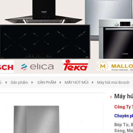
ủ
Sản phẩm
SẢN PHẨM
MÁY HÚT MÙI
Máy hút mùi Bosch
Máy h
Công Ty 
Chuyên ph
Bếp Từ, 
Sóng, Máy