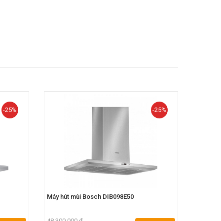
-25%
-25%
Máy hút mùi Bosch DIB098E50
Máy hút
48.300.000 đ
37.500.0