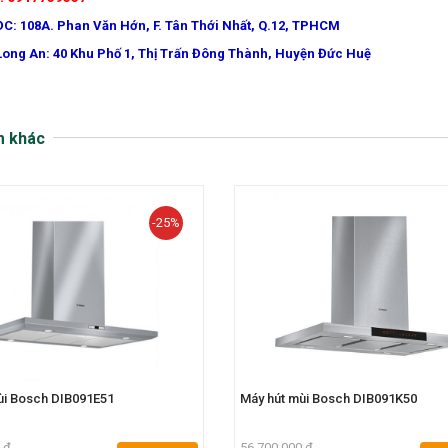
ĐC: 108A. Phan Văn Hớn, F. Tân Thới Nhất, Q.12, TPHCM
Long An: 40 Khu Phố 1, Thị Trấn Đông Thành, Huyện Đức Huệ
m khác
-25%
ùi Bosch DIB091E51
Máy hút mùi Bosch DIB091K50
 đ
56.700.000 đ