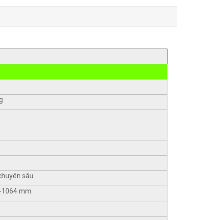
g
 chuyên sâu
8 -1064 mm