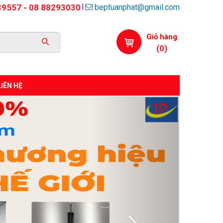
beptuanphat@gmail.com
|
39557 - 08 88293030
Giỏ hàng
(
0
)
LIÊN HỆ
Next