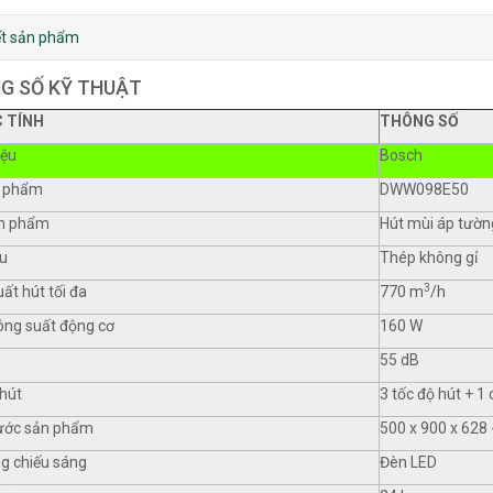
iết sản phẩm
G SỐ KỸ THUẬT
 TÍNH
THÔNG SỐ
iệu
Bosch
 phẩm
DWW098E50
ản phẩm
Hút mùi áp tườn
ệu
Thép không gỉ
3
ất hút tối đa
770 m
/h
ông suất động cơ
160 W
55 dB
hút
3 tốc độ hút + 1
hước sản phẩm
500 x 900 x 62
g chiếu sáng
Đèn LED