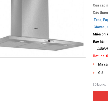
Của các n
Các thươn
Teka
,
Fa
Giovani
,
Miễn phí 
Bảo hành
LIÊN HỆ
Hotline:
Mã sả
Giá:
Số lượng: