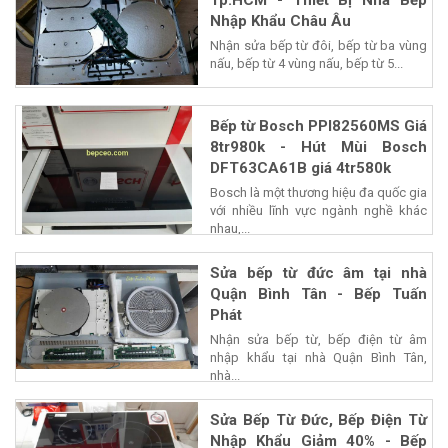
Tp.HCM - Thiết Bị Nhà Bếp
Nhập Khẩu Châu Âu
Nhận sửa bếp từ đôi, bếp từ ba vùng
nấu, bếp từ 4 vùng nấu, bếp từ 5...
Bếp từ Bosch PPI82560MS Giá
8tr980k - Hút Mùi Bosch
DFT63CA61B giá 4tr580k
Bosch là một thương hiệu đa quốc gia
với nhiều lĩnh vực ngành nghề khác
nhau,...
Sửa bếp từ đức âm tại nhà
Quận Bình Tân - Bếp Tuấn
Phát
Nhận sửa bếp từ, bếp điện từ âm
nhập khẩu tại nhà Quận Bình Tân,
nhà...
Sửa Bếp Từ Đức, Bếp Điện Từ
Nhập Khẩu Giảm 40% - Bếp