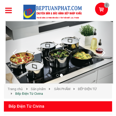
0
Previous
Next
Trang chủ
Sản phẩm
SẢN PHẨM
BẾP ĐIỆN TỪ
Bếp Điện Từ Civina
Bếp Điện Từ Civina