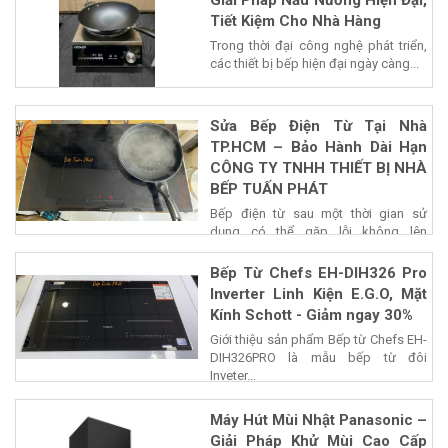
Giải Pháp Nấu Nướng Hiện Đại,
Tiết Kiệm Cho Nhà Hàng
Trong thời đại công nghệ phát triển,
các thiết bị bếp hiện đại ngày càng...
Sửa Bếp Điện Từ Tại Nhà
TP.HCM – Bảo Hành Dài Hạn
CÔNG TY TNHH THIẾT BỊ NHÀ
BẾP TUẤN PHÁT
Bếp điện từ sau một thời gian sử
dụng có thể gặp lỗi không lên
nguồn,...
Bếp Từ Chefs EH-DIH326 Pro
Inverter Linh Kiện E.G.O, Mặt
Kính Schott - Giảm ngay 30%
Giới thiệu sản phẩm Bếp từ Chefs EH-
DIH326PRO là mẫu bếp từ đôi
Inveter...
Máy Hút Mùi Nhật Panasonic –
Giải Pháp Khử Mùi Cao Cấp