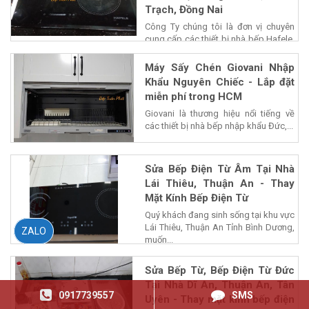
Trạch, Đồng Nai
Công Ty chúng tôi là đơn vị chuyên
cung cấp các thiết bị nhà bếp Hafele,
chiết...
Máy Sấy Chén Giovani Nhập
Khẩu Nguyên Chiếc - Lắp đặt
miễn phí trong HCM
Giovani là thương hiệu nổi tiếng về
các thiết bị nhà bếp nhập khẩu Đức,...
Sửa Bếp Điện Từ Âm Tại Nhà
Lái Thiêu, Thuận An - Thay
Mặt Kính Bếp Điện Từ
Quý khách đang sinh sống tại khu vực
Lái Thiêu, Thuận An Tỉnh Bình Dương,
ZALO
muốn...
Sửa Bếp Từ, Bếp Điện Từ Đức
Tại Nhà Dĩ An, Thuận An, Tân
0917739557
SMS
Uyên - Thay mặt kính bếp điện