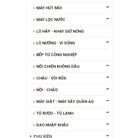
MÁY HÚT MÙI
MÁY LỌC NƯỚC
LÒ HẤP - KHAY GIỮ NÓNG
LÒ NƯỚNG - VI SÓNG
BẾP TỪ CÔNG NGHIỆP
NỒI CHIÊN KHÔNG DẦU
CHẬU - VÒI RỬA
NỒI - CHẢO
MÁY GIẶT - MÁY SẤY QUẦN ÁO
TỦ RƯỢU - TỦ LẠNH
DAO NHẬP KHẨU
PHỤ KIỆN