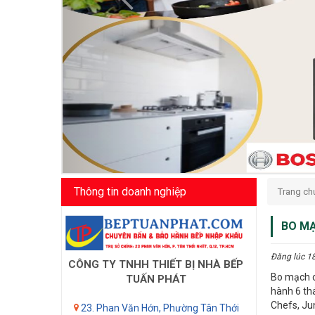
Thông tin doanh nghiệp
Trang ch
BO MẠ
Đăng lúc 1
CÔNG TY TNHH THIẾT BỊ NHÀ BẾP
Bo mạch c
TUẤN PHÁT
hành 6 thá
Chefs, Jun
23. Phan Văn Hớn, Phường Tân Thới