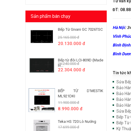
Tư vấn kỹ
ĐT:
08.8
Sản phẩm bán chạy
Hà Nội
:
34
Bếp Từ Givani GC 7026TSC
Vĩnh Phú
25.165.000 đ
20.130.000 đ
Bình Định
Bình Dươ
Bếp từ đôi LCI-809D (Made
26.240.000 đ
In...
22.304.000 đ
Tin tức k
Sửa Bếp
Bảo Hàn
BẾP TỪ D'MESTIK
Bảo Hàn
ML921DKI
Bảo Hàn
11.900.000 đ
Bảo Hàn
8.990.000 đ
Sửa Bếp
Bếp Từ 
Teka HS 720 Lò Nướng
Bếp Từ 
17.699.000 đ
Kỹ Thuậ