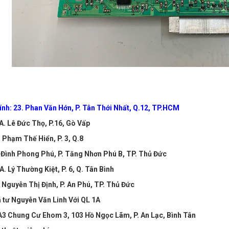
ính: 23. Phan Văn Hớn, P. Tân Thới Nhất, Q.12, TP.HCM
A. Lê Đức Thọ, P.16, Gò Vấp
 Phạm Thế Hiển, P. 3, Q.8
 Đình Phong Phú, P. Tăng Nhơn Phú B, TP. Thủ Đức
A. Lý Thường Kiệt, P. 6, Q. Tân Bình
A Nguyễn Thị Định, P. An Phú, TP. Thủ Đức
ã tư Nguyễn Văn Linh Với QL 1A
 A3 Chung Cư Ehom 3, 103 Hồ Ngọc Lãm, P. An Lạc, Bình Tân