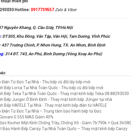
 thuật miễn phí
8293030
Hotline:
0917739557
Zalo & Viber
7 Nguyễn Khang, Q. Cầu Giấy, TP.Hà Nội
c
:
DT305, Khu Đồng, Vân Tập, Vân Hội, Tam Dương, Vĩnh Phúc
:
437 Trường Chinh, P. Nhơn Hưng, TX. An Nhơn, Bình Định
ng
:
314 ĐT. 743, An Phú, Bình Dương (Vòng Xoay An Phú)
hác
 Điện Từ Đức Tại Nhà - Thu bếp cũ đổi lấy bếp mới
h Bếp Lorca Tại Nhà Toàn Quốc - Thu bếp cũ đổi bếp mới
h Bếp Teka Tại Nhà Toàn Quốc - Thay mặt kính bếp Teka 08.88293030
h Bếp Junger Ở Bình Định - Thay mặt kính bếp JUnger tại nhà
h Bếp HAFELE Tại Nhà - Thay mặt kính bếp điện từ HAFELE
 Điện Từ Đức Tại Nhà – Trung tâm bảo hành bếp từ Đức
Giovani G 555 MAS Giảm 40%
Đức Kocher Mặt Kính Chống Trầy, Chống Vỡ - Giảm 7tr790k + Quà 3tr08
t Bảo Hành Bếp Canzy Tại Nhà Toàn Quốc – Thay mặt kính bếp Canzy