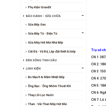
Phụ Kiện GrandX
BẢO HÀNH - SỬA CHỮA
Sửa Bếp Gas
Sửa Bếp Từ - Điện Từ
Sửa Máy Hút Mùi Nhà Bếp
Trụ sở ch
Cắt Đá - Vá Đá, Lắp đặt thiết bị bếp
CN 1
:
387
ĐÈN XÔNG TINH DẦU
CN 2
: 18H
LINH KIỆN
CN 3
:
150
Bo Mạch & Mâm Nhiệt Bếp
CN 4
: 270
CN 5
: 18
Ống Bạc - Ống Nhôm Thoát Khí
CN 6
: Ng
Thay Lõi Lọc Nước
CN 7
: Lô
Than - Vải Than Máy Hút Mùi