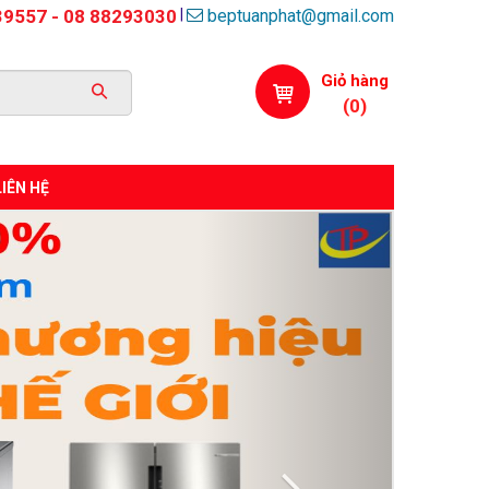
beptuanphat@gmail.com
|
39557 - 08 88293030
Giỏ hàng
(
0
)
LIÊN HỆ
Next