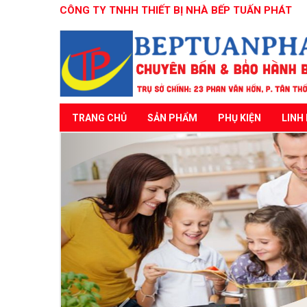
CÔNG TY TNHH THIẾT BỊ NHÀ BẾP TUẤN PHÁT
TRANG CHỦ
SẢN PHẨM
PHỤ KIỆN
LINH 
Previous