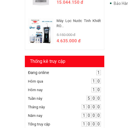
15.044.150 đ
Bảo Hàn
Máy Lọc Nước Tinh Khiết
RO...
5.150.000 đ
4.635.000 đ
Thống kê truy cập
Đang online
1
1
0
Hôm qua
1
0
Hôm nay
5
0
0
Tuần này
1
0
0
0
Tháng này
1
0
0
0
Năm nay
1
0
0
0
Tổng truy cập