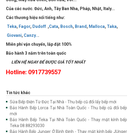
Của các nước. Đức, Anh, Tây Ban Nha, Pháp, Nhật, Italy...
Các thương hiệu nổi tiếng như:
Teka
,
Fagor
,
Dudoff
,
Cata
,
Bosch
,
Brand
,
Malloca
,
Taka
,
Giovani
,
Canzy
..
.
Miễn phí vận chuyển, lắp đặt 100%
Bảo hành 3 năm trên toàn quốc
LIÊN HỆ NGAY ĐỂ ĐƯỢC GIÁ TỐT NHẤT
Hotline: 0917739557
Tin tức khác
Sửa Bếp Điện Từ Đức Tại Nhà - Thu bếp cũ đổi lấy bếp mới
Bảo Hành Bếp Lorca Tại Nhà Toàn Quốc - Thu bếp cũ đổi bếp
mới
Bảo Hành Bếp Teka Tại Nhà Toàn Quốc - Thay mặt kính bếp
Teka 08.88293030
Bảo Hành Bếp Junger Ở Bình Định - Thay mặt kính bếp JUnger