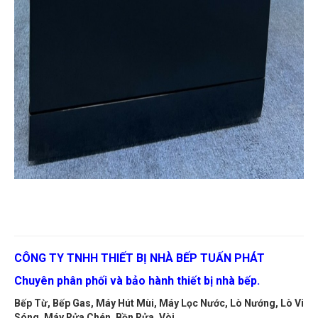
CÔNG TY TNHH THIẾT BỊ NHÀ BẾP TUẤN PHÁT
Chuyên phân phối và bảo hành thiết bị nhà bếp.
Bếp Từ, Bếp Gas, Máy Hút Mùi, Máy Lọc Nước, Lò Nướng, Lò Vi
Sóng, Máy Rửa Chén, Bồn Rửa, Vòi...