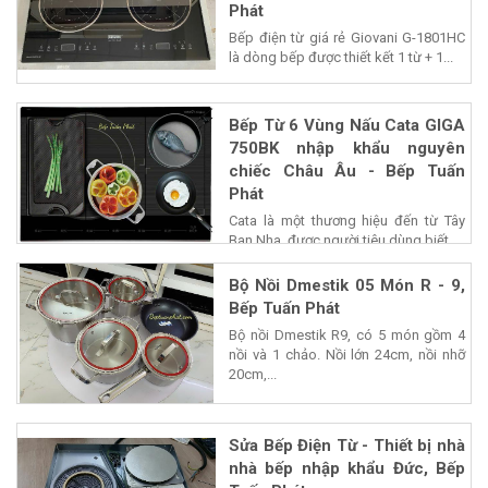
Phát
Bếp điện từ giá rẻ Giovani G-1801HC
là dòng bếp được thiết kết 1 từ + 1...
Bếp Từ 6 Vùng Nấu Cata GIGA
750BK nhập khẩu nguyên
chiếc Châu Âu - Bếp Tuấn
Phát
Cata là một thương hiệu đến từ Tây
Ban Nha, được người tiêu dùng biết...
Bộ Nồi Dmestik 05 Món R - 9,
Bếp Tuấn Phát
Bộ nồi Dmestik R9, có 5 món gồm 4
nồi và 1 chảo. Nồi lớn 24cm, nồi nhỡ
20cm,...
Sửa Bếp Điện Từ - Thiết bị nhà
nhà bếp nhập khẩu Đức, Bếp