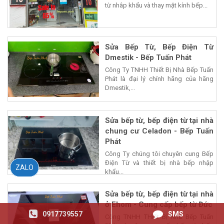
từ nhâp khẩu và thay mặt kính bếp...
Sửa Bếp Từ, Bếp Điện Từ
Dmestik - Bếp Tuấn Phát
Công Ty TNHH Thiết Bị Nhà Bếp Tuấn
Phát là đại lý chính hãng của hãng
Dmestik,...
Sửa bếp từ, bếp điện từ tại nhà
chung cư Celadon - Bếp Tuấn
Phát
Công Ty chúng tôi chuyên cung Bếp
Điện Từ và thiết bị nhà bếp nhập
ZALO
khẩu...
Sửa bếp từ, bếp điện từ tại nhà
ở Ehom - Cung cấp bếp từ Đức
0917739557
SMS
Công TNHH THiết Bị Nhà Bếp Tuấn