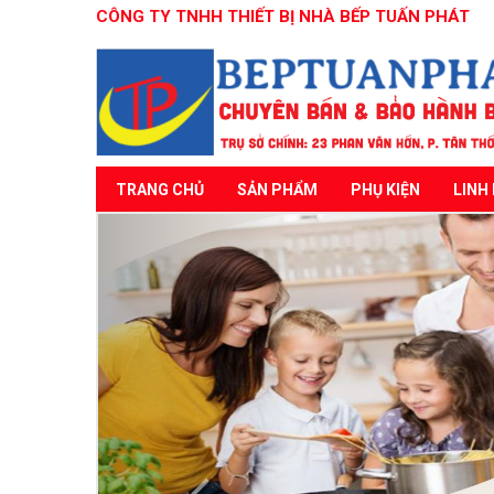
CÔNG TY TNHH THIẾT BỊ NHÀ BẾP TUẤN PHÁT
TRANG CHỦ
SẢN PHẨM
PHỤ KIỆN
LINH 
Previous