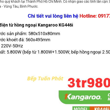
ho quý khách tại Thành Phố Hồ Chí Minh. Có nhận giao các tỉnh lân cận: 
a - Vũng Tàu, Bình Phước.
Chi tiết vui lòng liên hệ
Hotline: 091
điện từ hồng ngoại Kangaroo KG446i
hước sản phẩm: 580x510x80mm
ước khoét đá: 560x495mm
: 220V-50Hz
ất: 5.800W (bếp từ 1.800W+1.500W; bếp hồng ngoại 2.5