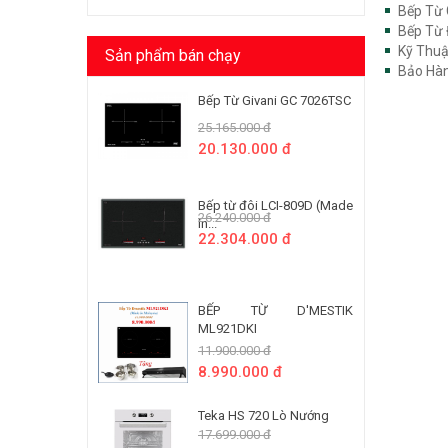
Bếp Từ 
Bếp Từ 
Kỹ Thuậ
Sản phẩm bán chạy
Bảo Hàn
Bếp Từ Givani GC 7026TSC
25.165.000 đ
20.130.000 đ
Bếp từ đôi LCI-809D (Made
26.240.000 đ
In...
22.304.000 đ
BẾP TỪ D'MESTIK
ML921DKI
11.900.000 đ
8.990.000 đ
Teka HS 720 Lò Nướng
17.699.000 đ