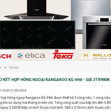
ủ
Tin tức
Ừ KẾT HỢP HỒNG NGOẠI KANGAROO KG 446I - GIÁ 3TR980K
5:15:08 21/05/2024
 hợp hồng ngoại Kangaroo KG 446i được thiết kế 3 vùng nấu, 1 vùng nấu h
g khi sử dụng mà không lo kén nồi. Tổng công suất của bếp lên đến 5.8
ngoại 2.500W Bếp có kích thước mặt kính: 580 x 510mm, kích thước cắt 