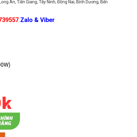
Long An, Tiền Giang, Tây Ninh, Đồng Nai, Bình Dương, Bến
7739557
Zalo & Viber
00W)