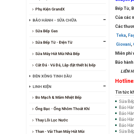
Bếp Từ, B
Phụ Kiện GrandX
Của các n
BẢO HÀNH - SỬA CHỮA
Các thươn
Sửa Bếp Gas
Teka
,
Fa
Sửa Bếp Từ - Điện Từ
Giovani
,
Miễn phí 
Sửa Máy Hút Mùi Nhà Bếp
Bảo hành 
Cắt Đá - Vá Đá, Lắp đặt thiết bị bếp
LIÊN HỆ
ĐÈN XÔNG TINH DẦU
Hotline
LINH KIỆN
Tin tức k
Bo Mạch & Mâm Nhiệt Bếp
Sửa Bếp
Bảo Hàn
Ống Bạc - Ống Nhôm Thoát Khí
Bảo Hàn
Bảo Hàn
Thay Lõi Lọc Nước
Bảo Hàn
Sửa Bếp
Than - Vải Than Máy Hút Mùi