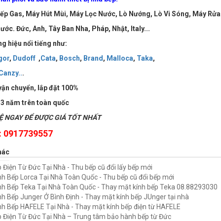
ếp Gas, Máy Hút Mùi, Máy Lọc Nước, Lò Nướng, Lò Vi Sóng, Máy Rửa 
ước. Đức, Anh, Tây Ban Nha, Pháp, Nhật, Italy...
g hiệu nổi tiếng như:
gor
,
Dudoff
,
Cata
,
Bosch
,
Brand
,
Malloca
,
Taka
,
Canzy
..
.
vận chuyển, lắp đặt 100%
3 năm trên toàn quốc
 NGAY ĐỂ ĐƯỢC GIÁ TỐT NHẤT
: 0917739557
hác
 Điện Từ Đức Tại Nhà - Thu bếp cũ đổi lấy bếp mới
h Bếp Lorca Tại Nhà Toàn Quốc - Thu bếp cũ đổi bếp mới
h Bếp Teka Tại Nhà Toàn Quốc - Thay mặt kính bếp Teka 08.88293030
h Bếp Junger Ở Bình Định - Thay mặt kính bếp JUnger tại nhà
h Bếp HAFELE Tại Nhà - Thay mặt kính bếp điện từ HAFELE
 Điện Từ Đức Tại Nhà – Trung tâm bảo hành bếp từ Đức