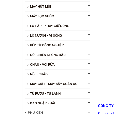
MÁY HÚT MÙI
MÁY LỌC NƯỚC
LÒ HẤP - KHAY GIỮ NÓNG
LÒ NƯỚNG - VI SÓNG
BẾP TỪ CÔNG NGHIỆP
NỒI CHIÊN KHÔNG DẦU
CHẬU - VÒI RỬA
NỒI - CHẢO
MÁY GIẶT - MÁY SẤY QUẦN ÁO
TỦ RƯỢU - TỦ LẠNH
DAO NHẬP KHẨU
CÔNG TY
PHỤ KIỆN
Chuyên ph