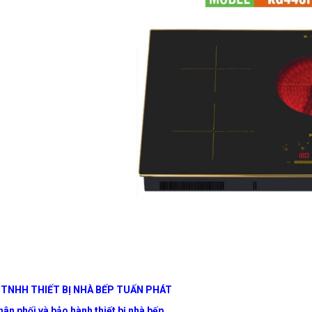
 TNHH THIẾT BỊ NHÀ BẾP TUẤN PHÁT
ân phối và bảo hành thiết bị nhà bếp.