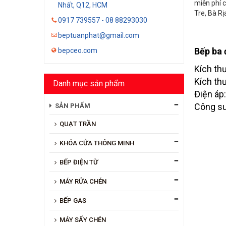
miễn phí c
Nhất, Q12, HCM
Tre, Bà Rị
0917 739557 - 08 88293030
beptuanphat@gmail.com
Bếp ba 
bepceo.com
Kích t
Kích th
Danh mục sản phẩm
Điện áp
Công su
SẢN PHẨM
QUẠT TRẦN
KHÓA CỬA THÔNG MINH
BẾP ĐIỆN TỪ
MÁY RỬA CHÉN
BẾP GAS
MÁY SẤY CHÉN