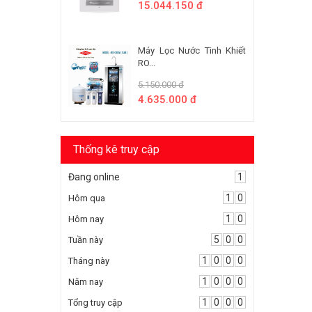
15.044.150 đ
Máy Lọc Nước Tinh Khiết
RO...
5.150.000 đ
4.635.000 đ
Thống kê truy cập
Đang online
1
1
0
Hôm qua
1
0
Hôm nay
5
0
0
Tuần này
1
0
0
0
Tháng này
1
0
0
0
Năm nay
1
0
0
0
Tổng truy cập