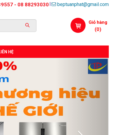
beptuanphat@gmail.com
|
39557 - 08 88293030
Giỏ hàng
(
0
)
LIÊN HỆ
Next