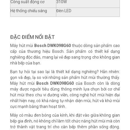
Công suất động cơ
310W
Hệ thống chiếu sáng
Đèn LED
ĐẶC ĐIỂM NỔI BẬT
Máy hút mùi
Bosch DWK098G60
thuộc dòng sản phẩm cao
cấp của thương hiệu Bosch. Sản phẩm có thiết kế dạng
nghiêng độc đáo, mang lại vẻ đẹp sang trọng cho không gian
nhà bếp của bạn.
Bạn tự hỏi tại sao lại là thiết kế dạng nghiêng? Hẳn nhiên:
gọn và đẹp, lạ so với những sản phẩm hút mùi thường thấy.
Máy hút mùi
Bosch DWK098G60
của Bosch còn là dòng
máy được người tiêu dùng thông minh lựa chọn bởi cơ chế
hút mùi theo chu vi đường viền, công nghệ hút mùi hiện đại
nhất hiện nay, có khả năng tự nhận diện mùi, hút và khử mùi
cực mạnh bằng than hoạt tính.
Máy có màu đen bóng của kính, khi đặt vào giữa không gian
bếp gia đình, nó không chỉ làm tốt chức năng hút mùi mà còn
trở thành vật trang trí cho căn bếp thêm phần sống động.