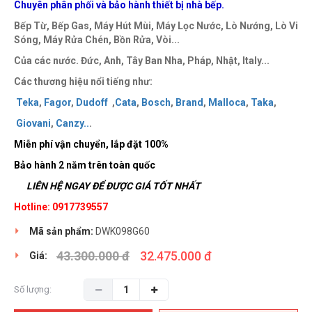
Chuyên phân phối và bảo hành thiết bị nhà bếp.
Bếp Từ, Bếp Gas, Máy Hút Mùi, Máy Lọc Nước, Lò Nướng, Lò Vi
Sóng, Máy Rửa Chén, Bồn Rửa, Vòi...
Của các nước. Đức, Anh, Tây Ban Nha, Pháp, Nhật, Italy...
Các thương hiệu nổi tiếng như:
Teka
,
Fagor
,
Dudoff
,
Cata
,
Bosch
,
Brand
,
Malloca
,
Taka
,
Giovani
,
Canzy
..
.
Miễn phí vận chuyển, lắp đặt 100%
Bảo hành 2 năm trên toàn quốc
LIÊN HỆ NGAY ĐỂ ĐƯỢC GIÁ TỐT NHẤT
Hotline: 0917739557
Mã sản phẩm:
DWK098G60
43.300.000 đ
32.475.000 đ
Giá:
Số lượng: