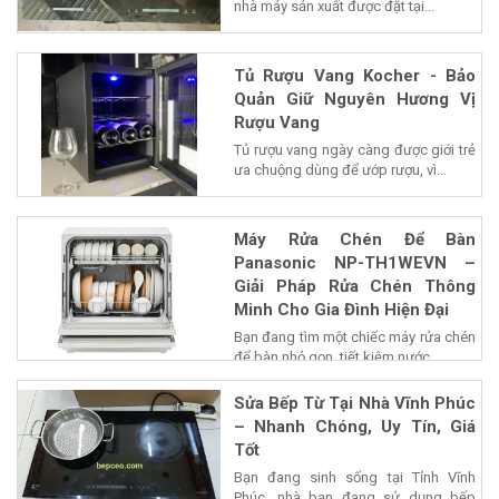
nhà máy sản xuất được đặt tại...
Tủ Rượu Vang Kocher - Bảo
Quản Giữ Nguyên Hương Vị
Rượu Vang
Tủ rượu vang ngày càng được giới trẻ
ưa chuộng dùng để ướp rượu, vì...
Máy Rửa Chén Để Bàn
Panasonic NP-TH1WEVN –
Giải Pháp Rửa Chén Thông
Minh Cho Gia Đình Hiện Đại
Bạn đang tìm một chiếc máy rửa chén
để bàn nhỏ gọn, tiết kiệm nước...
Sửa Bếp Từ Tại Nhà Vĩnh Phúc
– Nhanh Chóng, Uy Tín, Giá
Tốt
Bạn đang sinh sống tại Tỉnh Vĩnh
Phúc, nhà bạn đang sử dụng bếp