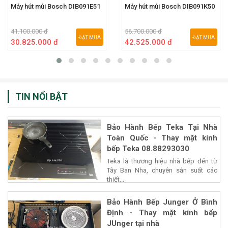
Máy hút mùi Bosch DIB091E51
Máy hút mùi Bosch DIB091K50
41.100.000 đ
56.700.000 đ
ĐẶT MUA
ĐẶT MUA
30.825.000 đ
42.525.000 đ
TIN NỔI BẬT
Bảo Hành Bếp Teka Tại Nhà
Toàn Quốc - Thay mặt kính
bếp Teka 08.88293030
Teka là thương hiệu nhà bếp đến từ
Tây Ban Nha, chuyên sản suất các
thiết...
Bảo Hành Bếp Junger Ở Bình
Định - Thay mặt kính bếp
JUnger tại nhà