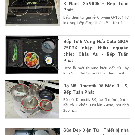
3 Năm. 2tr980k - Bếp Tuấn
Phát
Bếp điện từ giá rẻ Giovani G-1801HC
là dòng bếp được thiết kết 1 từ + 1...
Bếp Từ 6 Vùng Nấu Cata GIGA
750BK nhập khẩu nguyên
chiếc Châu Âu - Bếp Tuấn
Phát
Cata là một thương hiệu đến từ Tây
Ban Nha, được người tiêu dùng biết...
Bộ Nồi Dmestik 05 Món R - 9,
Bếp Tuấn Phát
Bộ nồi Dmestik R9, có 5 món gồm 4
nồi và 1 chảo. Nồi lớn 24cm, nồi nhỡ
20cm,...
Sửa Bếp Điện Từ - Thiết bị nhà