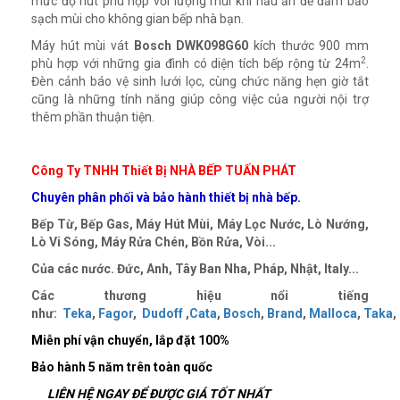
mức độ hút phù hợp với lượng mùi khi nấu ăn để đảm bảo
sạch mùi cho không gian bếp nhà bạn.
Máy hút mùi vát
Bosch DWK098G60
kích thước 900 mm
2
phù hợp với những gia đình có diện tích bếp rộng từ 24m
.
Đèn cảnh báo vệ sinh lưới lọc, cùng chức năng hẹn giờ tắt
cũng là những tính năng giúp công việc của người nội trợ
thêm phần thuận tiện.
Công Ty TNHH Thiết Bị NHÀ BẾP TUẤN PHÁT
Chuyên phân phối và bảo hành thiết bị nhà bếp.
Bếp Từ, Bếp Gas, Máy Hút Mùi, Máy Lọc Nước, Lò Nướng,
Lò Vi Sóng, Máy Rửa Chén, Bồn Rửa, Vòi...
Của các nước. Đức, Anh, Tây Ban Nha, Pháp, Nhật, Italy...
Các thương hiệu nổi tiếng
như:
Teka
,
Fagor
,
Dudoff
,
Cata
,
Bosch
,
Brand
,
Malloca
,
Taka
,
Miễn phí vận chuyển, lắp đặt
100%
Bảo hành 5 năm trên toàn quốc
LIÊN HỆ NGAY ĐỂ ĐƯỢC GIÁ TỐT NHẤT