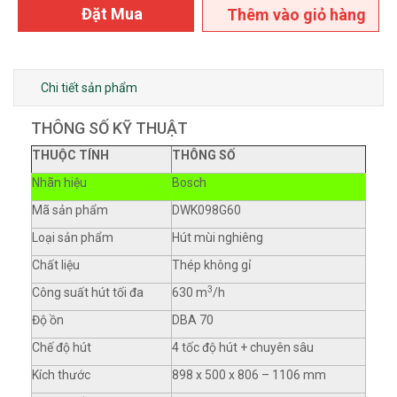
Đặt Mua
Thêm vào giỏ hàng
Chi tiết sản phẩm
THÔNG SỐ KỸ THUẬT
THUỘC TÍNH
THÔNG SỐ
Nhãn hiệu
Bosch
Mã sản phẩm
DWK098G60
Loại sản phẩm
Hút mùi nghiêng
Chất liệu
Thép không gỉ
3
Công suất hút tối đa
630 m
/h
Độ ồn
DBA 70
Chế độ hút
4 tốc độ hút + chuyên sâu
Kích thước
898 x 500 x 806 – 1106 mm