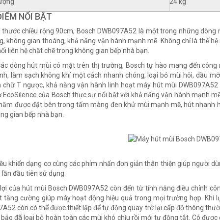
lượng
24 kg
IỂM NỔI BẬT
h thước chiều rộng 90cm, Bosch DWB097A52 là một trong những dòng 
ng, không gian thoáng, khả năng vận hành mạnh mẽ. Không chỉ là thế h
 mối liên hệ chặt chẽ trong không gian bếp nhà bạn.
các dòng hút mùi có mặt trên thị trường, Bosch tự hào mang đến công 
h, làm sạch không khí một cách nhanh chóng, loại bỏ mùi hôi, dầu mỡ,
 chữ T ngược, khả năng vận hành linh hoạt máy hút mùi DWB097A52 cò
 EcoSilence của Bosch thực sự nổi bật với khả năng vận hành mạnh mẽ,
năm được đặt bên trong tấm màng đen khử mùi mạnh mẽ, hút nhanh hơ
ng gian bếp nhà bạn.
ều khiển dạng cơ cùng các phím nhấn đơn giản thân thiện giúp người dù
 lần đầu tiên sử dụng.
 lợi của hút mùi Bosch DWB097A52 còn đến từ tính năng điều chỉnh công
t tăng cường giúp máy hoạt động hiệu quả trong mọi trường hợp. Khi 
52 còn có thể được thiết lập để tự động quay trở lại cấp độ thông th
bảo đã loại bỏ hoàn toàn các mùi khó chịu rồi mới tự động tắt. Có được