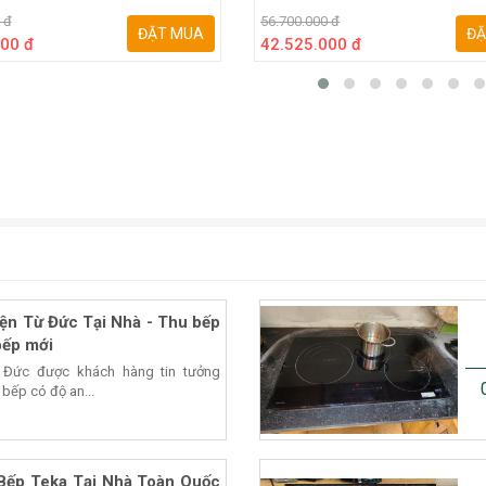
 đ
56.700.000 đ
ĐẶT MUA
ĐẶ
00 đ
42.525.000 đ
ện Từ Đức Tại Nhà - Thu bếp
bếp mới
 Đức được khách hàng tin tưởng
 bếp có độ an...
Bếp Teka Tại Nhà Toàn Quốc