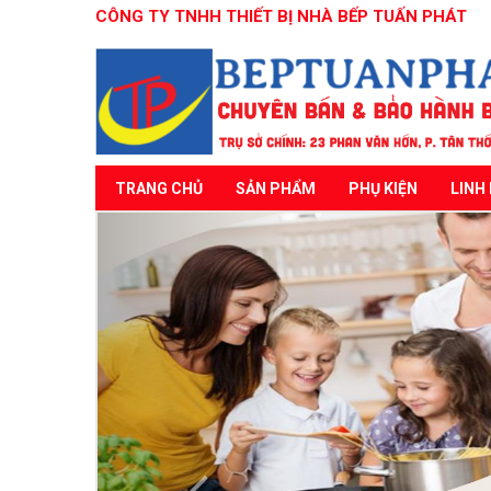
CÔNG TY TNHH THIẾT BỊ NHÀ BẾP TUẤN PHÁT
TRANG CHỦ
SẢN PHẨM
PHỤ KIỆN
LINH 
Previous