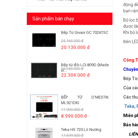
động đi
bạn rản
Sản phẩm bán chạy
Bộ lọc 
được là
Khi bộ 
Bếp Từ Givani GC 7026TSC
25.165.000 đ
Đèn LED
20.130.000 đ
Công T
Bếp từ đôi LCI-809D (Made
26.240.000 đ
Chuyên 
In...
22.304.000 đ
Bếp Từ,
Của các
Các thư
BẾP TỪ D'MESTIK
ML921DKI
Teka
,
11.900.000 đ
Miễn ph
8.990.000 đ
Bảo hà
Teka HS 720 Lò Nướng
LIÊN 
17.699.000 đ