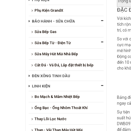
Trọng 
ĐẶC Đ
Phụ Kiện GrandX
Với kíc
BẢO HÀNH - SỬA CHỮA
tích rộ
trí, có
Sửa Bếp Gas
So với 
Sửa Bếp Từ - Điện Từ
cực mạn
mẽ hình
Sửa Máy Hút Mùi Nhà Bếp
Động cơ
đến 10 
Cắt Đá - Vá Đá, Lắp đặt thiết bị bếp
cho khô
ĐÈN XÔNG TINH DẦU
LINH KIỆN
Bo Mạch & Mâm Nhiệt Bếp
Bảng đi
ngay cả
Ống Bạc - Ống Nhôm Thoát Khí
Sự tiện
suất hú
Thay Lõi Lọc Nước
DWB097A
để đảm 
Than - Vải Than Máy Hút Mùi