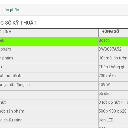
iết sản phẩm
G SỐ KỸ THUẬT
 TÍNH
THÔNG SỐ
iệu
Bosch
 phẩm
DWB097A52
ản phẩm
Hút mùi áp tườn
ệu
Thép không gỉ
3
ất hút tối đa
730 m
/h
ông suất động cơ
139 W
55 dB
hút
3 tốc độ hút + 1
hước sản phẩm
500 x 900 x 62
g chiếu sáng
Đèn LED