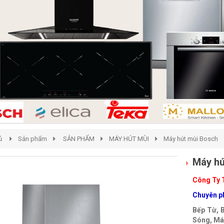
ủ
Sản phẩm
SẢN PHẨM
MÁY HÚT MÙI
Máy hút mùi Bosch
Máy h
Công Ty 
Chuyên ph
Bếp Từ, 
Sóng, Máy