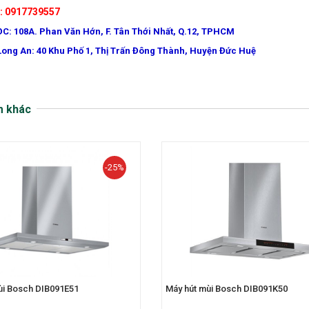
e: 0917739557
ĐC: 108A. Phan Văn Hớn, F. Tân Thới Nhất, Q.12, TPHCM
Long An: 40 Khu Phố 1, Thị Trấn Đông Thành, Huyện Đức Huệ
m khác
-25%
ùi Bosch DIB091E51
Máy hút mùi Bosch DIB091K50