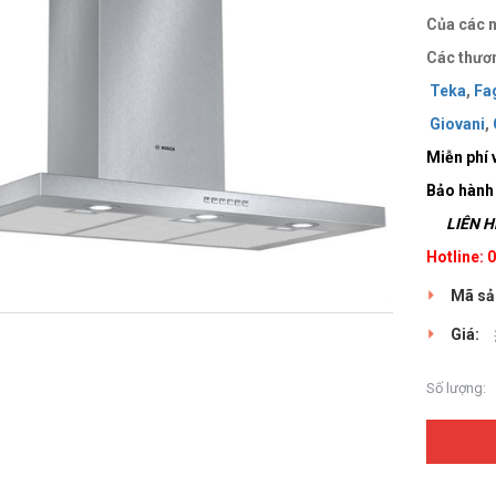
Của các n
Các thươn
Teka
,
Fa
Giovani
,
Miễn phí 
Bảo hành
LIÊN HỆ
Hotline:
Mã sả
Giá:
Số lượng: