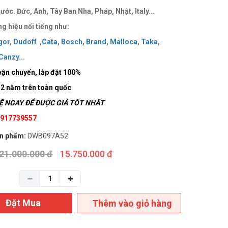
ước. Đức, Anh, Tây Ban Nha, Pháp, Nhật, Italy...
g hiệu nổi tiếng như:
gor
,
Dudoff
,
Cata
,
Bosch
,
Brand
,
Malloca
,
Taka
,
Canzy
..
.
vận chuyển, lắp đặt 100%
 2 năm trên toàn quốc
 NGAY ĐỂ ĐƯỢC GIÁ TỐT NHẤT
 0917739557
n phẩm:
DWB097A52
21.000.000 đ
15.750.000 đ
Đặt Mua
Thêm vào giỏ hàng