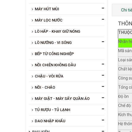
MÁY HÚT MÙI
Chi t
MÁY LỌC NƯỚC
THÔN
LÒ HẤP - KHAY GIỮ NÓNG
THUỘC
Nhãn h
LÒ NƯỚNG - VI SÓNG
Mã sản
BẾP TỪ CÔNG NGHIỆP
Loại s
NỒI CHIÊN KHÔNG DẦU
Chất li
CHẬU - VÒI RỬA
Công su
Tổng c
NỒI - CHẢO
Độ ồn
MÁY GIẶT - MÁY SẤY QUẦN ÁO
Chế độ 
TỦ RƯỢU - TỦ LẠNH
Kích t
DAO NHẬP KHẨU
Hệ thốn
PHỤ KIỆN