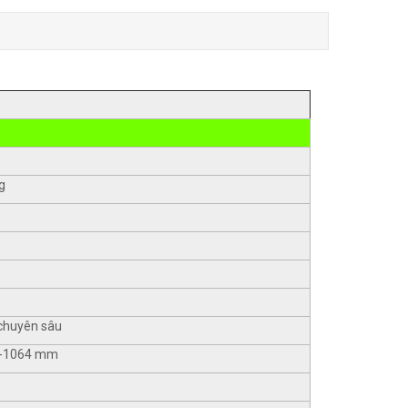
g
 chuyên sâu
8 -1064 mm