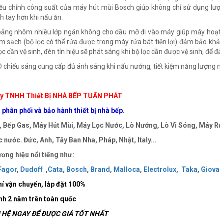
ều chỉnh công suất của máy hút mùi Bosch giúp không chỉ sử dụng lượ
h tay hơn khi nấu ăn.
bằng nhôm nhiều lớp ngăn không cho dầu mỡ đi vào máy giúp máy hoạt đ
m sạch (bộ lọc có thể rửa được trong máy rửa bát tiện lợi) đảm bảo khả 
lọc cần vệ sinh, đèn tín hiệu sẽ phát sáng khi bộ lọc cần được vệ sinh, để
 chiếu sáng cung cấp đủ ánh sáng khi nấu nướng, tiết kiệm năng lượng
y TNHH Thiết Bị NHÀ BẾP TUẤN PHÁT
phân phối và bảo hành thiết bị nhà bếp.
 Bếp Gas, Máy Hút Mùi, Máy Lọc Nước, Lò Nướng, Lò Vi Sóng, Máy Rử
 nước. Đức, Anh, Tây Ban Nha, Pháp, Nhật, Italy...
ơng hiệu nổi tiếng như:
Fagor
,
Dudoff
,
Cata
,
Bosch
,
Brand
,
Malloca
,
Electrolux,
Taka
,
Giova
í vận chuyển, lắp đặt
100%
nh 2 năm trên toàn quốc
HỆ NGAY ĐỂ ĐƯỢC GIÁ TỐT NHẤT