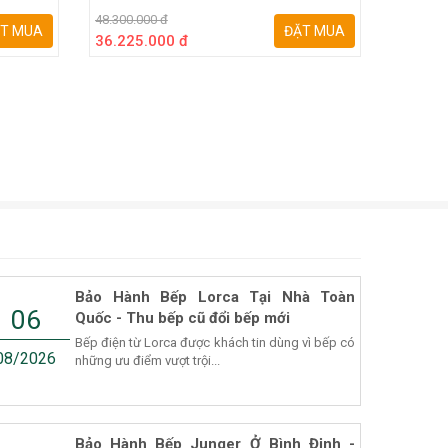
48.300.000 đ
37.500.0
T MUA
ĐẶT MUA
36.225.000 đ
28.125
Bảo Hành Bếp Lorca Tại Nhà Toàn
06
Quốc - Thu bếp cũ đổi bếp mới
Bếp điện từ Lorca được khách tin dùng vì bếp có
08/2026
những ưu điểm vượt trội...
Bảo Hành Bếp Junger Ở Bình Định -