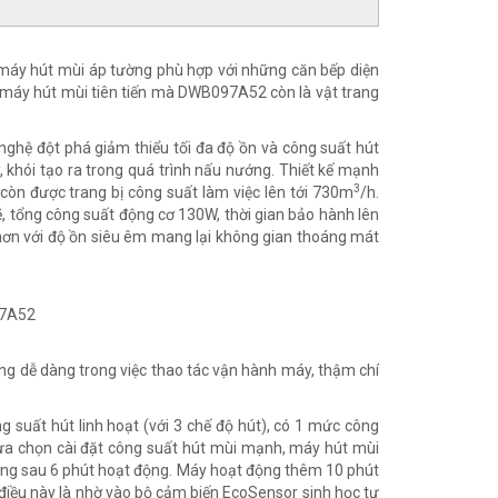
máy hút mùi áp tường phù hợp với những căn bếp diện
ệ máy hút mùi tiên tiến mà DWB097A52 còn là vật trang
nghệ đột phá giảm thiểu tối đa độ ồn và công suất hút
 khói tạo ra trong quá trình nấu nướng. Thiết kế mạnh
3
n được trang bị công suất làm việc lên tới 730m
/h.
 tổng công suất động cơ 130W, thời gian bảo hành lên
n với độ ồn siêu êm mang lại không gian thoáng mát
ng dễ dàng trong việc thao tác vận hành máy, thậm chí
 suất hút linh hoạt (với 3 chế độ hút), có 1 mức công
lựa chọn cài đặt công suất hút mùi mạnh, máy hút mùi
ường sau 6 phút hoạt động. Máy hoạt động thêm 10 phút
 điều này là nhờ vào bộ cảm biến EcoSensor sinh học tự