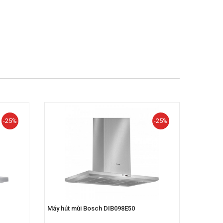
-25%
-25%
Máy hút mùi Bosch DIB098E50
Máy hút