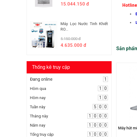
15.044.150 đ
Hotlin
Máy Lọc Nước Tinh Khiết
RO...
5.150.000 đ
4.635.000 đ
Sản phẩ
Thống kê truy cập
Đang online
1
1
0
Hôm qua
1
0
Hôm nay
5
0
0
Tuần này
1
0
0
0
Tháng này
1
0
0
0
Năm nay
Máy hút m
1
0
0
0
Tổng truy cập