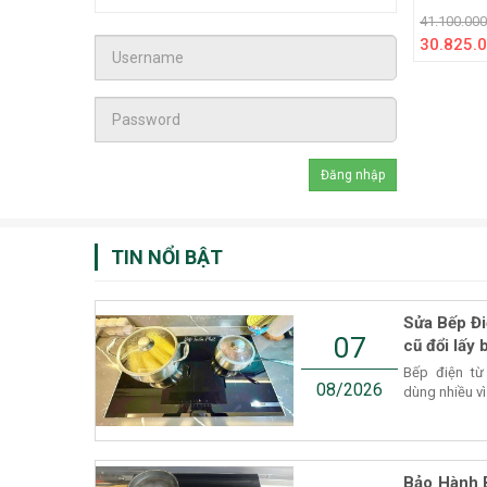
41.100.000
30.825.0
TIN NỔI BẬT
Sửa Bếp Đi
07
cũ đổi lấy 
Bếp điện từ
08/2026
dùng nhiều vì
Bảo Hành 