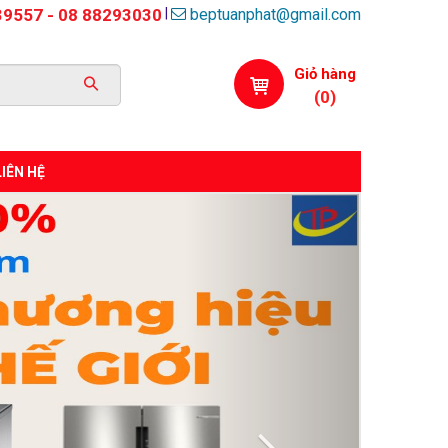
beptuanphat@gmail.com
|
39557 - 08 88293030
Giỏ hàng
(
0
)
LIÊN HỆ
Next