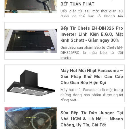
BẾP TUẤN PHÁT
Bếp điện từ sau một thời gian sử
dụng có thể gặp lỗi không lên
nguồn,...
Bếp Từ Chefs EH-DIH326 Pro
Inverter Linh Kiện E.G.O, Mặt
Kính Schott - Giảm ngay 30%
Giới thiệu sản phẩm Bếp từ Chefs EH-
DIH326PRO là mẫu bếp từ đôi
Inveter...
Máy Hút Mùi Nhật Panasonic –
Giải Pháp Khử Mùi Cao Cấp
Cho Gian Bếp Hiện Đại
Máy hút mùi Panasonic là một trong
những dòng sản phẩm được người
dùng Việt...
Sửa Bếp Từ Đức Junger Tại
Nhà HCM & Hà Nội – Nhanh
Chóng, Uy Tín, Giá Tốt