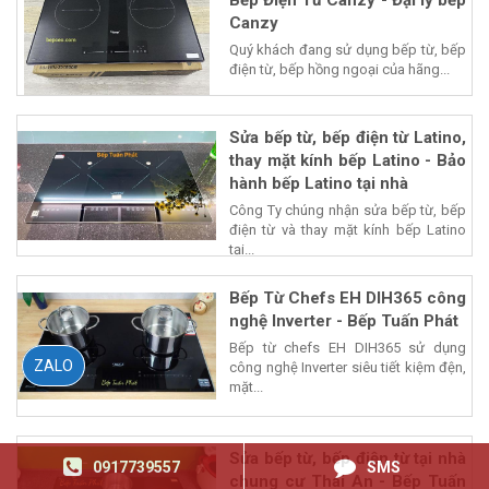
Bếp Điện Từ Canzy - Đại lý bếp
Canzy
Quý khách đang sử dụng bếp từ, bếp
điện từ, bếp hồng ngoại của hãng...
Sửa bếp từ, bếp điện từ Latino,
thay mặt kính bếp Latino - Bảo
hành bếp Latino tại nhà
Công Ty chúng nhận sửa bếp từ, bếp
điện từ và thay mặt kính bếp Latino
tại...
Bếp Từ Chefs EH DIH365 công
nghệ Inverter - Bếp Tuấn Phát
Bếp từ chefs EH DIH365 sử dụng
ZALO
công nghệ Inverter siêu tiết kiệm đện,
mặt...
Sửa bếp từ, bếp điện từ tại nhà
0917739557
SMS
chung cư Thái An - Bếp Tuấn