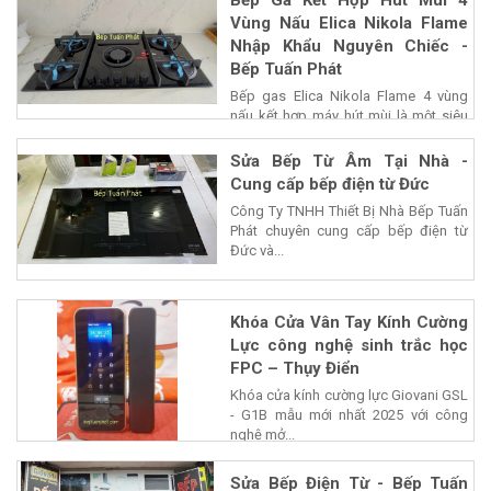
Bếp Ga Kết Hợp Hút Mùi 4
Vùng Nấu Elica Nikola Flame
Nhập Khẩu Nguyên Chiếc -
Bếp Tuấn Phát
Bếp gas Elica Nikola Flame 4 vùng
nấu kết hợp máy hút mùi là một siêu
phẩm của...
Sửa Bếp Từ Âm Tại Nhà -
Cung cấp bếp điện từ Đức
Công Ty TNHH Thiết Bị Nhà Bếp Tuấn
Phát chuyên cung cấp bếp điện từ
Đức và...
Khóa Cửa Vân Tay Kính Cường
Lực công nghệ sinh trắc học
FPC – Thụy Điển
Khóa cửa kính cường lực Giovani GSL
- G1B mẫu mới nhất 2025 với công
nghệ mở...
Sửa Bếp Điện Từ - Bếp Tuấn