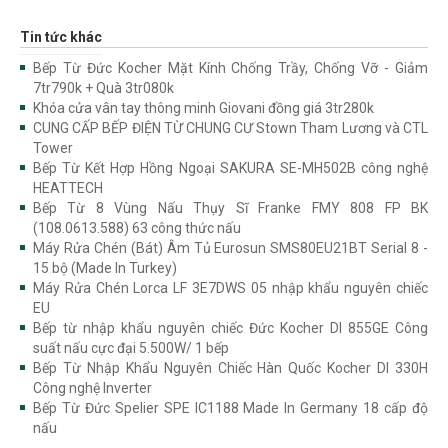
Tin tức khác
Bếp Từ Đức Kocher Mặt Kính Chống Trầy, Chống Vỡ - Giảm
7tr790k + Quà 3tr080k
Khóa cửa vân tay thông minh Giovani đồng giá 3tr280k
CUNG CẤP BẾP ĐIỆN TỪ CHUNG CƯ Stown Tham Lương và CTL
Tower
Bếp Từ Kết Hợp Hồng Ngoại SAKURA SE-MH502B công nghệ
HEATTECH
Bếp Từ 8 Vùng Nấu Thụy Sĩ Franke FMY 808 FP BK
(108.0613.588) 63 công thức nấu
Máy Rửa Chén (Bát) Âm Tủ Eurosun SMS80EU21BT Serial 8 -
15 bộ (Made In Turkey)
Máy Rửa Chén Lorca LF 3E7DWS 05 nhập khẩu nguyên chiếc
EU
Bếp từ nhập khẩu nguyên chiếc Đức Kocher DI 855GE Công
suất nấu cực đại 5.500W/ 1 bếp
Bếp Từ Nhập Khẩu Nguyên Chiếc Hàn Quốc Kocher DI 330H
Công nghệ Inverter
Bếp Từ Đức Spelier SPE IC1188 Made In Germany 18 cấp độ
nấu