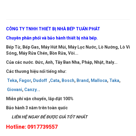
CÔNG TY TNHH THIẾT BỊ NHÀ BẾP TUẤN PHÁT
Chuyên phân phối và bảo hành thiết bị nhà bếp.
Bếp Từ, Bếp Gas, Máy Hút Mùi, Máy Lọc Nước, Lò Nướng, Lò Vi
Sóng, Máy Rửa Chén, Bồn Rửa, Vòi...
Của các nước. Đức, Anh, Tây Ban Nha, Pháp, Nhật, Italy...
Các thương hiệu nổi tiếng như:
Teka
,
Fagor
,
Dudoff
,
Cata
,
Bosch
,
Brand
,
Malloca
,
Taka
,
Giovani
,
Canzy
..
.
Miễn phí vận chuyển, lắp đặt 100%
Bảo hành 3 năm trên toàn quốc
LIÊN HỆ NGAY ĐỂ ĐƯỢC GIÁ TỐT NHẤT
Hotline: 0917739557