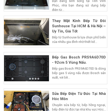
Bạn đang sinh sống tại Tỉnh Vĩnh
Phúc, nhà bạn đang sử dụng bếp
điện từ...
Thay Mặt Kính Bếp Từ Đôi
Sunhouse Tại HCM & Hà Nội –
Uy Tín, Giá Tốt
Bếp từ Sunhouse là lựa chọn phổ biến
của nhiều gia đình nhờ thiết kế...
Bếp Gas Bosch PRS9A6D70D
- 92cm 5 Vùng Nấu.
Bếp gas Bosch PRS9A6D70D là dòng
bếp gas 5 vùng nấu được Bosch sản
xuất, vơi bề...
Sửa Bếp Điện Từ Đức Tại Nhà
Hóc Môn
Chuyên sửa bếp từ, bếp hồng ngoại,
bếp điện từ đức tại nhà khu vực Hóc...