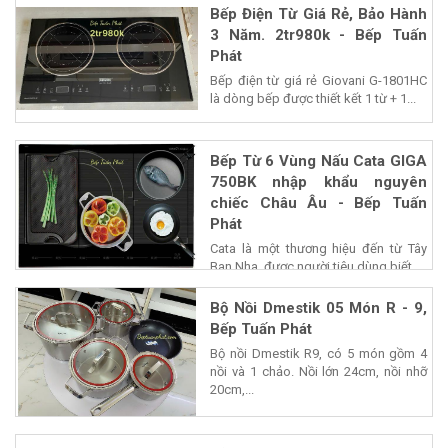
Bếp Điện Từ Giá Rẻ, Bảo Hành
3 Năm. 2tr980k - Bếp Tuấn
Phát
Bếp điện từ giá rẻ Giovani G-1801HC
là dòng bếp được thiết kết 1 từ + 1...
Bếp Từ 6 Vùng Nấu Cata GIGA
750BK nhập khẩu nguyên
chiếc Châu Âu - Bếp Tuấn
Phát
Cata là một thương hiệu đến từ Tây
Ban Nha, được người tiêu dùng biết...
Bộ Nồi Dmestik 05 Món R - 9,
Bếp Tuấn Phát
Bộ nồi Dmestik R9, có 5 món gồm 4
nồi và 1 chảo. Nồi lớn 24cm, nồi nhỡ
20cm,...