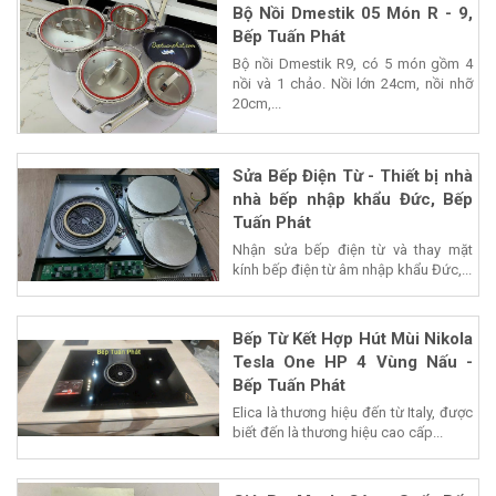
Bộ Nồi Dmestik 05 Món R - 9,
Bếp Tuấn Phát
Bộ nồi Dmestik R9, có 5 món gồm 4
nồi và 1 chảo. Nồi lớn 24cm, nồi nhỡ
20cm,...
Sửa Bếp Điện Từ - Thiết bị nhà
nhà bếp nhập khẩu Đức, Bếp
Tuấn Phát
Nhận sửa bếp điện từ và thay mặt
kính bếp điện từ âm nhập khẩu Đức,...
Bếp Từ Kết Hợp Hút Mùi Nikola
Tesla One HP 4 Vùng Nấu -
Bếp Tuấn Phát
Elica là thương hiệu đến từ Italy, được
biết đến là thương hiệu cao cấp...