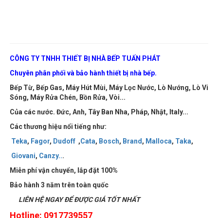
CÔNG TY TNHH THIẾT BỊ NHÀ BẾP TUẤN PHÁT
Chuyên phân phối và bảo hành thiết bị nhà bếp.
Bếp Từ, Bếp Gas, Máy Hút Mùi, Máy Lọc Nước, Lò Nướng, Lò Vi
Sóng, Máy Rửa Chén, Bồn Rửa, Vòi...
Của các nước. Đức, Anh, Tây Ban Nha, Pháp, Nhật, Italy...
Các thương hiệu nổi tiếng như:
Teka
,
Fagor
,
Dudoff
,
Cata
,
Bosch
,
Brand
,
Malloca
,
Taka
,
Giovani
,
Canzy
..
.
Miễn phí vận chuyển, lắp đặt 100%
Bảo hành 3 năm trên toàn quốc
LIÊN HỆ NGAY ĐỂ ĐƯỢC GIÁ TỐT NHẤT
Hotline: 0917739557