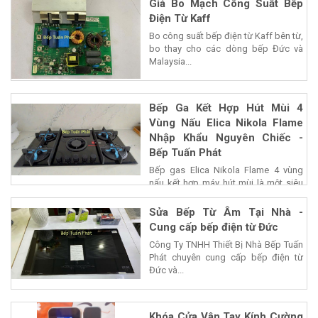
Giá Bo Mạch Công Suất Bếp
Điện Từ Kaff
Bo công suất bếp điện từ Kaff bên từ,
bo thay cho các dòng bếp Đức và
Malaysia...
Bếp Ga Kết Hợp Hút Mùi 4
Vùng Nấu Elica Nikola Flame
Nhập Khẩu Nguyên Chiếc -
Bếp Tuấn Phát
Bếp gas Elica Nikola Flame 4 vùng
nấu kết hợp máy hút mùi là một siêu
phẩm của...
Sửa Bếp Từ Âm Tại Nhà -
Cung cấp bếp điện từ Đức
Công Ty TNHH Thiết Bị Nhà Bếp Tuấn
Phát chuyên cung cấp bếp điện từ
Đức và...
Khóa Cửa Vân Tay Kính Cường