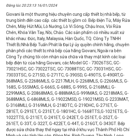
Đăng lúc 20:23:13 16/01/2024
Giovani là một thương hiệu chuyên cung cấp thiết bị nhà bếp, từ
trung bình đến cao cấp. các thiết bị gồm có: Bếp Điện Từ, Máy Rửa
Chén, Máy Hút Mùi, Lò Nướng, Lò Vi Sóng, Chậu Inox, Vòi Rửa
Chén, Khóa Vân Tay, Nồi, Chảo. Các sản phẩm có nhiều xuất xứ
khác nhau: Đức, Italy, Malaysia, Hàn Quốc, TQ. Công Ty TNHH
Thiết Bị Nhà Bếp Tuấn Phát là Đại Lý ủy quyền chính hãng, chuyên
phân phối các thiết bị nhà bếp của hãng Giovani, Ngoài ra bên
Công Ty chúng tôi còn nhận sửa chữa và thay mặt kính các loại
bếp điện từ của hãng Giovani, các Model GC - 73026TSC, GC-
73021HSC, GC-73022TSC, GC-73088TSC, GC-73031HSC, GC-
73033TSC, G-271SD, G-271TC, G-390SD, G-490TS, G-490RT,G-
368MAS, G-22686MLS, G-2217MLH, G-2268MLS, G-2266MLS, G-
168S, G-555MAS, G-666S, G-688S, G-999S, G-2168MLI, G-
2299MAS, G-20868MAS, G-888MAS,G-999MAS, G-2218MAS, G-
3688MAS, G-6868MLS, G-19022MSD, G-19021MSD, G-2233MAT,
G-3168MLI, G-3169MLH, G-218DTC, G-219DHC, G-271ET, G-
281ET, G-291ET, G-231ET, G-1801HC, G-1668TTS,G-1021ETS, G-
1022TTS, G-211ET, G-241ET, G-242ET, G-251ET, G-252T, G-
261ET, G-33T, G-322T, G-422ET, G-44T, G-216GT, G-343GT. Bếp
được sửa chữa thay thế ngay tại nhà ở khu vực Thành Phố Hồ Chí
Minh và các tỉnh lân cận, Đồng Nai, Bình Dương, Tây Ninh, Long