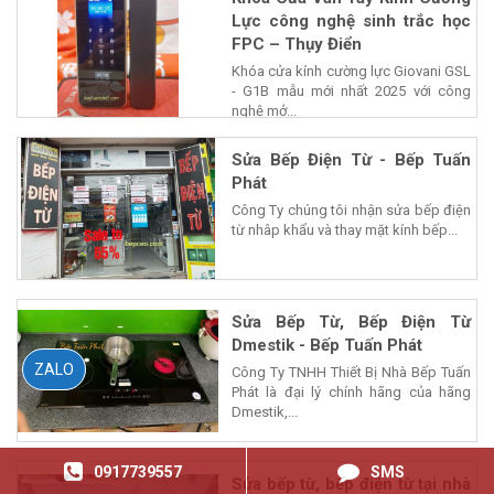
Lực công nghệ sinh trắc học
FPC – Thụy Điển
Khóa cửa kính cường lực Giovani GSL
- G1B mẫu mới nhất 2025 với công
nghệ mở...
Sửa Bếp Điện Từ - Bếp Tuấn
Phát
Công Ty chúng tôi nhận sửa bếp điện
từ nhâp khẩu và thay mặt kính bếp...
Sửa Bếp Từ, Bếp Điện Từ
Dmestik - Bếp Tuấn Phát
ZALO
Công Ty TNHH Thiết Bị Nhà Bếp Tuấn
Phát là đại lý chính hãng của hãng
Dmestik,...
0917739557
SMS
Sửa bếp từ, bếp điện từ tại nhà