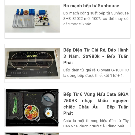
Bo mạch bếp từ Sunhouse
Bo mạch công suất bếp từ Sunhouse
SHB 82022 mới 100% có thể thay có
các model khác...
Bếp Điện Từ Giá Rẻ, Bảo Hành
3 Năm. 2tr980k - Bếp Tuấn
Phát
Bếp điện từ giá rẻ Giovani G-1801HC
là dòng bếp được thiết kết 1 từ + 1...
Bếp Từ 6 Vùng Nấu Cata GIGA
750BK nhập khẩu nguyên
chiếc Châu Âu - Bếp Tuấn
Phát
Cata là một thương hiệu đến từ Tây
Ban Nha, được người tiêu dùng biết...