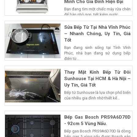
Minh Cho Gia Đình Hiện Đại
Bạn đang tìm một chiếc máy rửa chén
để bàn nhỏ gọn, tiết kiệm nước...
Sửa Bếp Từ Tại Nhà Vĩnh Phúc
– Nhanh Chóng, Uy Tín, Giá
Tốt
Bạn đang sinh sống tại Tỉnh Vĩnh
Phúc, nhà bạn đang sử dụng bếp
điện từ...
Thay Mặt Kính Bếp Từ Đôi
Sunhouse Tại HCM & Hà Nội –
Uy Tín, Giá Tốt
Bếp từ Sunhouse là lựa chọn phổ biến
của nhiều gia đình nhờ thiết kế...
Bếp Gas Bosch PRS9A6D70D
- 92cm 5 Vùng Nấu.
Bếp gas Bosch PRS9A6D70D là dòng
bếp gas 5 vùng nấu được Bosch sản