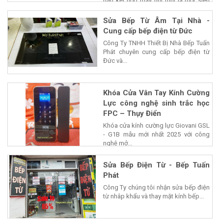
nấu kết hợp máy hút mùi là một siêu
phẩm của...
Sửa Bếp Từ Âm Tại Nhà -
Cung cấp bếp điện từ Đức
Công Ty TNHH Thiết Bị Nhà Bếp Tuấn
Phát chuyên cung cấp bếp điện từ
Đức và...
Khóa Cửa Vân Tay Kính Cường
Lực công nghệ sinh trắc học
FPC – Thụy Điển
Khóa cửa kính cường lực Giovani GSL
- G1B mẫu mới nhất 2025 với công
nghệ mở...
Sửa Bếp Điện Từ - Bếp Tuấn
Phát
Công Ty chúng tôi nhận sửa bếp điện
từ nhâp khẩu và thay mặt kính bếp...