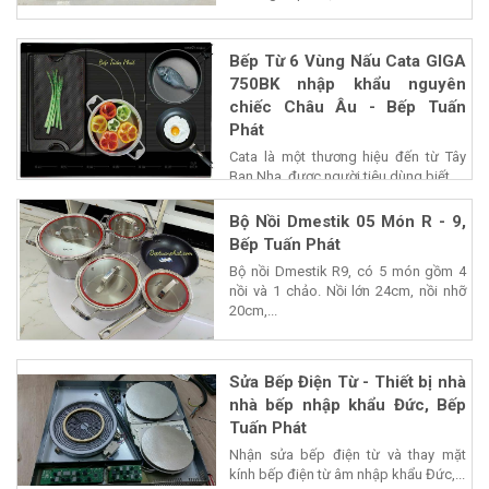
Bếp Từ 6 Vùng Nấu Cata GIGA
750BK nhập khẩu nguyên
chiếc Châu Âu - Bếp Tuấn
Phát
Cata là một thương hiệu đến từ Tây
Ban Nha, được người tiêu dùng biết...
Bộ Nồi Dmestik 05 Món R - 9,
Bếp Tuấn Phát
Bộ nồi Dmestik R9, có 5 món gồm 4
nồi và 1 chảo. Nồi lớn 24cm, nồi nhỡ
20cm,...
Sửa Bếp Điện Từ - Thiết bị nhà
nhà bếp nhập khẩu Đức, Bếp
Tuấn Phát
Nhận sửa bếp điện từ và thay mặt
kính bếp điện từ âm nhập khẩu Đức,...