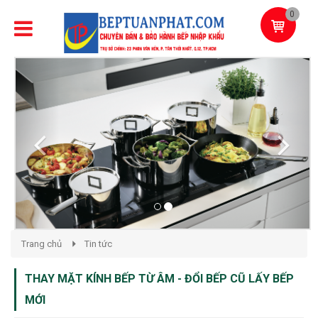
0
Previous
Next
Trang chủ
Tin tức
THAY MẶT KÍNH BẾP TỪ ÂM - ĐỔI BẾP CŨ LẤY BẾP
MỚI