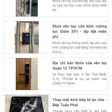
Khóa vân tay Giovani lắp cho của xếp
và cửa lùa Đài Loan, khóa được thiết
kế...
Khóa vân tay cửa kính cường
lực Giảm 30% - lắp đặt miễn
phí
Khóa vân tay thông minh lắp cho cửa
kính cường lực của hãng Giovanin tay
thông...
Địa chỉ bán khóa cửa vân tay
Quận 12 TP.HCM
23 Phan Văn Hớn, P. Tân Thới Nhất,
Q.12, TP.HCM là trụ sở chính của
CÔNG TY TNHH...
Thay mặt kính bếp từ tại nhà -
Bếp Tuấn Phát
Chuyên cung cấp thiết bị nhà bếp