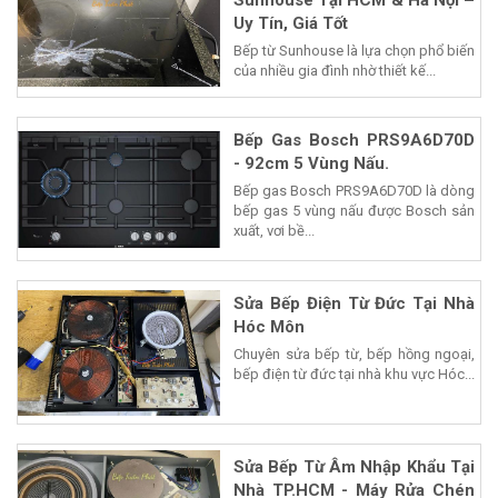
Sunhouse Tại HCM & Hà Nội –
Uy Tín, Giá Tốt
Bếp từ Sunhouse là lựa chọn phổ biến
của nhiều gia đình nhờ thiết kế...
Bếp Gas Bosch PRS9A6D70D
- 92cm 5 Vùng Nấu.
Bếp gas Bosch PRS9A6D70D là dòng
bếp gas 5 vùng nấu được Bosch sản
xuất, vơi bề...
Sửa Bếp Điện Từ Đức Tại Nhà
Hóc Môn
Chuyên sửa bếp từ, bếp hồng ngoại,
bếp điện từ đức tại nhà khu vực Hóc...
Sửa Bếp Từ Âm Nhập Khẩu Tại
Nhà TP.HCM - Máy Rửa Chén