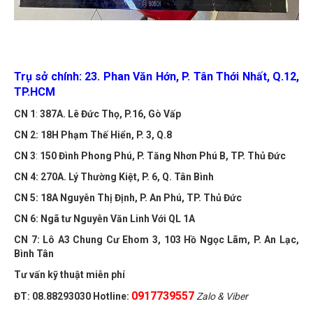
Trụ sở chính: 23. Phan Văn Hớn, P. Tân Thới Nhất, Q.12,
TP.HCM
CN 1
:
387A. Lê Đức Thọ, P.16, Gò Vấp
CN 2
: 18H Phạm Thế Hiển, P. 3, Q.8
CN 3
:
150 Đình Phong Phú, P. Tăng Nhơn Phú B, TP. Thủ Đức
CN 4
: 270A. Lý Thường Kiệt, P. 6, Q. Tân Bình
CN 5
: 18A Nguyễn Thị Định, P. An Phú, TP. Thủ Đức
CN 6
: Ngã tư Nguyễn Văn Linh Với QL 1A
CN 7
: Lô A3 Chung Cư Ehom 3, 103 Hồ Ngọc Lãm, P. An Lạc,
Bình Tân
Tư vấn kỹ thuật miễn phí
0917739557
ĐT:
08.88293030
Hotline:
Zalo & Viber