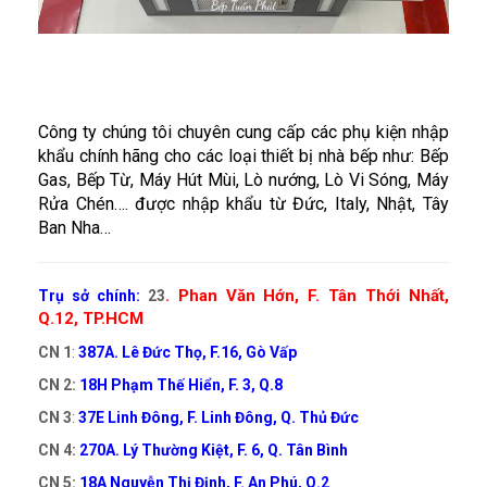
Công ty chúng tôi chuyên cung cấp các phụ kiện nhập
khẩu chính hãng cho các loại thiết bị nhà bếp như: Bếp
Gas, Bếp Từ, Máy Hút Mùi, Lò nướng, Lò Vi Sóng, Máy
Rửa Chén…. được nhập khẩu từ Đức, Italy, Nhật, Tây
Ban Nha…
. Phan Văn Hớn, F. Tân Thới Nhất,
Trụ sở chính:
23
Q.12, TP.HCM
CN 1
:
387A. Lê Đức Thọ, F.16, Gò Vấp
CN 2:
18H Phạm Thế Hiển, F. 3, Q.8
CN 3
:
37E Linh Đông, F. Linh Đông, Q. Thủ Đức
CN 4:
270A. Lý Thường Kiệt, F. 6, Q. Tân Bình
CN 5:
18A Nguyễn Thị Định, F. An Phú, Q.2