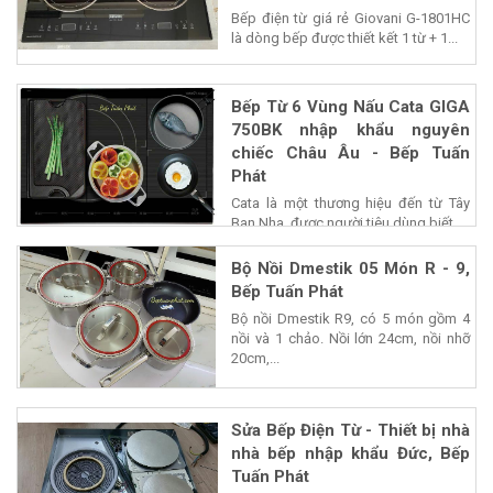
Bếp điện từ giá rẻ Giovani G-1801HC
là dòng bếp được thiết kết 1 từ + 1...
Bếp Từ 6 Vùng Nấu Cata GIGA
750BK nhập khẩu nguyên
chiếc Châu Âu - Bếp Tuấn
Phát
Cata là một thương hiệu đến từ Tây
Ban Nha, được người tiêu dùng biết...
Bộ Nồi Dmestik 05 Món R - 9,
Bếp Tuấn Phát
Bộ nồi Dmestik R9, có 5 món gồm 4
nồi và 1 chảo. Nồi lớn 24cm, nồi nhỡ
20cm,...
Sửa Bếp Điện Từ - Thiết bị nhà
nhà bếp nhập khẩu Đức, Bếp
Tuấn Phát