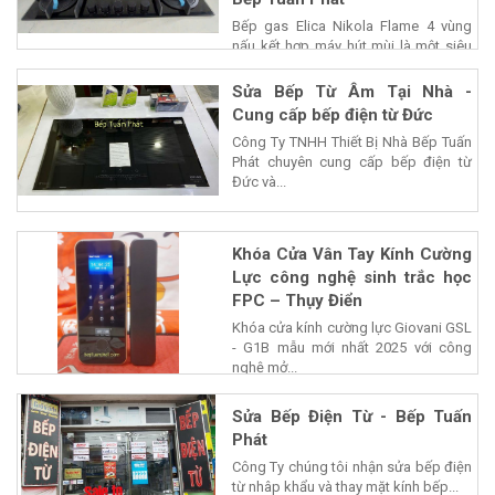
Bếp gas Elica Nikola Flame 4 vùng
nấu kết hợp máy hút mùi là một siêu
phẩm của...
Sửa Bếp Từ Âm Tại Nhà -
Cung cấp bếp điện từ Đức
Công Ty TNHH Thiết Bị Nhà Bếp Tuấn
Phát chuyên cung cấp bếp điện từ
Đức và...
Khóa Cửa Vân Tay Kính Cường
Lực công nghệ sinh trắc học
FPC – Thụy Điển
Khóa cửa kính cường lực Giovani GSL
- G1B mẫu mới nhất 2025 với công
nghệ mở...
Sửa Bếp Điện Từ - Bếp Tuấn
Phát
Công Ty chúng tôi nhận sửa bếp điện
từ nhâp khẩu và thay mặt kính bếp...