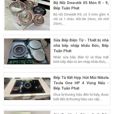
Bộ Nồi Dmestik 05 Món R - 9,
Bếp Tuấn Phát
Bộ nồi Dmestik R9, có 5 món gồm 4
nồi và 1 chảo. Nồi lớn 24cm, nồi nhỡ
20cm,...
Sửa Bếp Điện Từ - Thiết bị nhà
nhà bếp nhập khẩu Đức, Bếp
Tuấn Phát
Nhận sửa bếp điện từ và thay mặt
kính bếp điện từ âm nhập khẩu Đức,...
Bếp Từ Kết Hợp Hút Mùi Nikola
Tesla One HP 4 Vùng Nấu -
Bếp Tuấn Phát
Elica là thương hiệu đến từ Italy, được
biết đến là thương hiệu cao cấp...