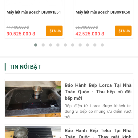
Máy hút mùi Bosch DIB091E51
Máy hút mùi Bosch DIB091K50
41.100.000 đ
56.700.000 đ
ĐẶT MUA
ĐẶT MUA
30.825.000 đ
42.525.000 đ
TIN NỔI BẬT
Bảo Hành Bếp Lorca Tại Nhà
Toàn Quốc - Thu bếp cũ đổi
bếp mới
Bếp điện từ Lorca được khách tin
dùng vì bếp có những ưu điểm vượt
trội...
Bảo Hành Bếp Teka Tại Nhà
Toàn Quốc - Thay mặt kính