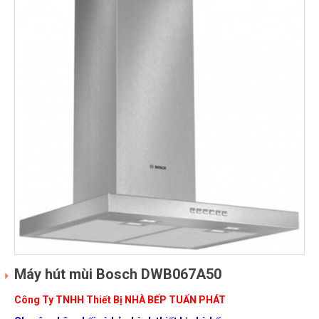
Máy hút mùi Bosch DWB067A50
Công Ty TNHH Thiết Bị NHÀ BẾP TUẤN PHÁT