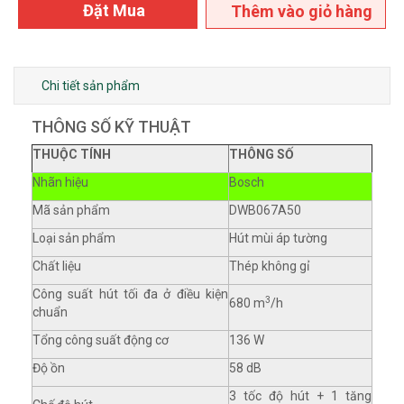
Đặt Mua
Thêm vào giỏ hàng
Chi tiết sản phẩm
THÔNG SỐ KỸ THUẬT
THUỘC TÍNH
THÔNG SỐ
Nhãn hiệu
Bosch
Mã sản phẩm
DWB067A50
Loại sản phẩm
Hút mùi áp tường
Chất liệu
Thép không gỉ
Công suất hút tối đa ở điều kiện
3
680 m
/h
chuẩn
Tổng công suất động cơ
136 W
Độ ồn
58 dB
3 tốc độ hút + 1 tăng