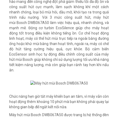
hào mang đến công nghệ đột phá giảm thiểu tối đa độ ồn và
công suất hút cực mạnh, làm sạch không khí một cách
nhanh chóng, loại bỏ mùi hôi, dầu mỡ, khói tạo ra trong quá
trình nấu nướng. Với 3 mức công suất hút, máy hút
mùi Bosch DWB067A50 làm việc hiệu quả, nhanh chóng, và
mạnh mẽ. Động cơ turbin EcoSilence giúp cho máy hoạt
động tốt trong điều kiện không tiếng ồn. Cơ chế hoạt động
linh hoạt, máy có thể hút mùi trực tiếp ra ngoài bằng đường
ống hoặc khử mùi bằng than hoạt tính, ngoài ra, máy có chế
độ hút tăng cường hiệu quả, cực khỏe. Bộ cảm biến
EcoSensor sinh học tự động điều chỉnh công suất của máy
hút mùi Bosch giúp không chỉ sử dụng lượng tối ưu khả năng
tiết kiệm năng lượng, mà còn giúp bạn rảnh tay hơn khi nấu
ăn.
Chức năng hẹn giờ tắt máy khiến bạn an tâm, vì máy vẫn còn
hoạt động thêm khoảng 10 phút mà bạn không phải quay lại
không gian bếp để ngắt kết nối nữa.
Máy hút mùi Bosch DWB067A50 được trang bị hệ thống đèn