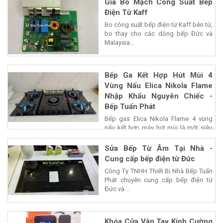
Giá Bo Mạch Công Suất Bếp
Điện Từ Kaff
Bo công suất bếp điện từ Kaff bên từ,
bo thay cho các dòng bếp Đức và
Malaysia...
Bếp Ga Kết Hợp Hút Mùi 4
Vùng Nấu Elica Nikola Flame
Nhập Khẩu Nguyên Chiếc -
Bếp Tuấn Phát
Bếp gas Elica Nikola Flame 4 vùng
nấu kết hợp máy hút mùi là một siêu
phẩm của...
Sửa Bếp Từ Âm Tại Nhà -
Cung cấp bếp điện từ Đức
Công Ty TNHH Thiết Bị Nhà Bếp Tuấn
Phát chuyên cung cấp bếp điện từ
Đức và...
Khóa Cửa Vân Tay Kính Cường