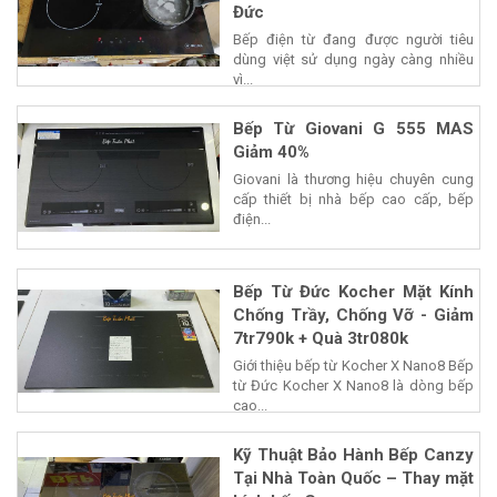
Đức
Bếp điện từ đang được người tiêu
dùng việt sử dụng ngày càng nhiều
vì...
Bếp Từ Giovani G 555 MAS
Giảm 40%
Giovani là thương hiệu chuyên cung
cấp thiết bị nhà bếp cao cấp, bếp
điện...
Bếp Từ Đức Kocher Mặt Kính
Chống Trầy, Chống Vỡ - Giảm
7tr790k + Quà 3tr080k
Giới thiệu bếp từ Kocher X Nano8 Bếp
từ Đức Kocher X Nano8 là dòng bếp
cao...
Kỹ Thuật Bảo Hành Bếp Canzy
Tại Nhà Toàn Quốc – Thay mặt