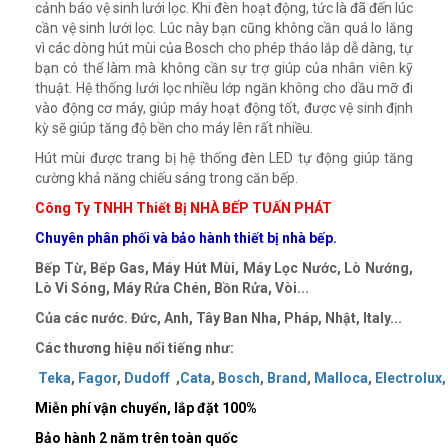
cảnh báo vệ sinh lưới lọc. Khi đèn hoạt động, tức là đã đến lúc
cần vệ sinh lưới lọc. Lúc này bạn cũng không cần quá lo lắng
vì các dòng hút mùi của Bosch cho phép tháo lắp dễ dàng, tự
bạn có thể làm mà không cần sự trợ giúp của nhân viên kỹ
thuật. Hệ thống lưới lọc nhiều lớp ngăn không cho dầu mỡ đi
vào động cơ máy, giúp máy hoạt động tốt, được vệ sinh định
kỳ sẽ giúp tăng độ bền cho máy lên rất nhiều.
Hút mùi được trang bị hệ thống đèn LED tự động giúp tăng
cường khả năng chiếu sáng trong căn bếp.
Công Ty TNHH Thiết Bị NHÀ BẾP TUẤN PHÁT
Chuyên phân phối và bảo hành thiết bị nhà bếp.
Bếp Từ, Bếp Gas, Máy Hút Mùi, Máy Lọc Nước, Lò Nướng,
Lò Vi Sóng, Máy Rửa Chén, Bồn Rửa, Vòi...
Của các nước. Đức, Anh, Tây Ban Nha, Pháp, Nhật, Italy...
Các thương hiệu nổi tiếng như:
Teka
,
Fagor
,
Dudoff
,
Cata
,
Bosch
,
Brand
,
Malloca
,
Electrolux,
Miễn phí vận chuyển, lắp đặt
100%
Bảo hành 2 năm trên toàn quốc