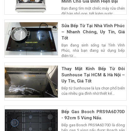
Minh Cho Gia Đình Hiện Đại
Bạn đang tìm một chiếc máy rửa chén
để bàn nhỏ gọn, tiết kiệm nước...
Sửa Bếp Từ Tại Nhà Vĩnh Phúc
– Nhanh Chóng, Uy Tín, Giá
Tốt
Bạn đang sinh sống tại Tỉnh Vĩnh
Phúc, nhà bạn đang sử dụng bếp
điện từ...
Thay Mặt Kính Bếp Từ Đôi
Sunhouse Tại HCM & Hà Nội –
Uy Tín, Giá Tốt
Bếp từ Sunhouse là lựa chọn phổ biến
của nhiều gia đình nhờ thiết kế...
Bếp Gas Bosch PRS9A6D70D
- 92cm 5 Vùng Nấu.
Bếp gas Bosch PRS9A6D70D là dòng
bếp gas 5 vùng nấu được Bosch sản