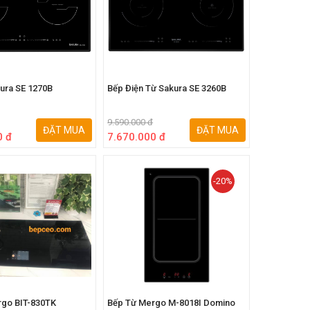
ura SE 1270B
Bếp Điện Từ Sakura SE 3260B
9.590.000 đ
ĐẶT MUA
ĐẶT MUA
0 đ
7.670.000 đ
-20%
rgo BIT-830TK
Bếp Từ Mergo M-8018I Domino