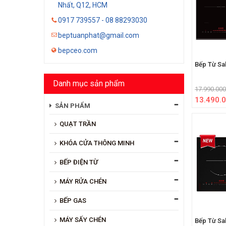
Nhất, Q12, HCM
0917 739557 - 08 88293030
beptuanphat@gmail.com
bepceo.com
Bếp Từ Sa
Danh mục sản phẩm
17.990.000
13.490.0
SẢN PHẨM
QUẠT TRẦN
KHÓA CỬA THÔNG MINH
BẾP ĐIỆN TỪ
MÁY RỬA CHÉN
BẾP GAS
MÁY SẤY CHÉN
Bếp Từ Sa