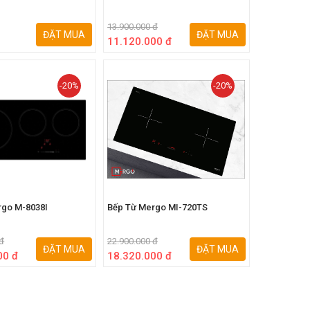
13.900.000 đ
ĐẶT MUA
ĐẶT MUA
11.120.000 đ
-20%
-20%
rgo M-8038I
Bếp Từ Mergo MI-720TS
 đ
22.900.000 đ
ĐẶT MUA
ĐẶT MUA
00 đ
18.320.000 đ