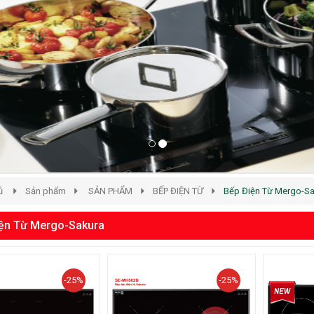
ủ
Sản phẩm
SẢN PHẨM
BẾP ĐIỆN TỪ
Bếp Điện Từ Mergo-Sa
ện Từ Mergo-Sakura
-25%
-25%