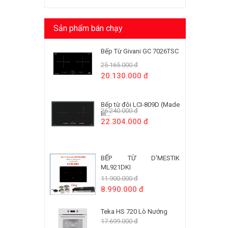
Sản phẩm bán chạy
Bếp Từ Givani GC 7026TSC
25.165.000 đ
20.130.000 đ
Bếp từ đôi LCI-809D (Made
26.240.000 đ
In...
22.304.000 đ
BẾP TỪ D'MESTIK
ML921DKI
11.900.000 đ
8.990.000 đ
Teka HS 720 Lò Nướng
17.699.000 đ