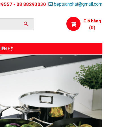
beptuanphat@gmail.com
|
39557 - 08 88293030
Giỏ hàng
(
0
)
LIÊN HỆ
Next