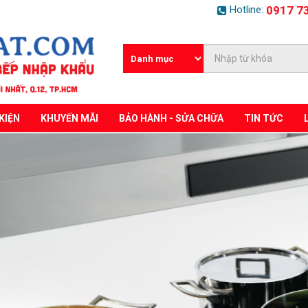
Hotline:
0917 7
KIỆN
KHUYẾN MÃI
BẢO HÀNH - SỬA CHỮA
TIN TỨC