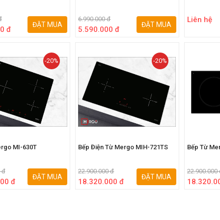
đ
6.990.000 đ
Liên hệ
ĐẶT MUA
ĐẶT MUA
0 đ
5.590.000 đ
-20%
-20%
rgo MI-630T
Bếp Điện Từ Mergo MIH-721TS
Bếp Từ Me
 đ
22.900.000 đ
22.900.000
ĐẶT MUA
ĐẶT MUA
00 đ
18.320.000 đ
18.320.0