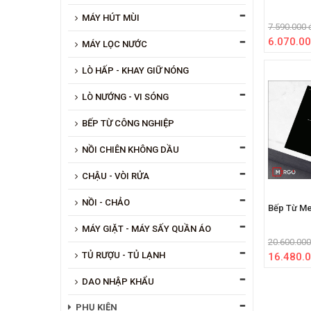
MÁY HÚT MÙI
7.590.000 
6.070.00
MÁY LỌC NƯỚC
LÒ HẤP - KHAY GIỮ NÓNG
LÒ NƯỚNG - VI SÓNG
BẾP TỪ CÔNG NGHIỆP
NỒI CHIÊN KHÔNG DẦU
CHẬU - VÒI RỬA
NỒI - CHẢO
Bếp Từ Me
MÁY GIẶT - MÁY SẤY QUẦN ÁO
20.600.000
TỦ RƯỢU - TỦ LẠNH
16.480.0
DAO NHẬP KHẨU
PHỤ KIỆN