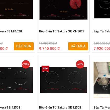
kura SE MI602B
Bếp Điện Từ Sakura SE MH502B
Bếp Từ Sak
 đ
12.990.000 đ
9.900.000 đ
ĐẶT MUA
ĐẶT MUA
00 đ
9.740.000 đ
7.920.00
-20%
-20%
kura SE-1250B
Bếp Điện Từ Sakura SE 3250B
Bếp Từ Me