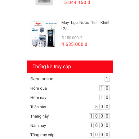
15.044.150 đ
Máy Lọc Nước Tinh Khiết
RO...
5.150.000 đ
4.635.000 đ
Thống kê truy cập
Đang online
1
1
0
Hôm qua
1
0
Hôm nay
5
0
0
Tuần này
1
0
0
0
Tháng này
1
0
0
0
Năm nay
1
0
0
0
Tổng truy cập