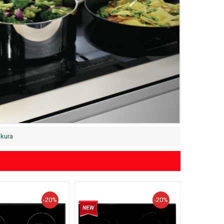
kura
-20%
-20%