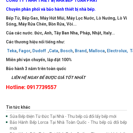
CÔNG TY TNHH THIẾT BỊ NHÀ BẾP TUẤN PHÁT
Chuyên phân phối và bảo hành thiết bị nhà bếp.
Bếp Từ, Bếp Gas, Máy Hút Mùi, Máy Lọc Nước, Lò Nướng, Lò Vi
Sóng, Máy Rửa Chén, Bồn Rửa, Vòi...
Của các nước. Đức, Anh, Tây Ban Nha, Pháp, Nhật, Italy...
Các thương hiệu nổi tiếng như:
Teka
,
Fagor
,
Dudoff
,
Cata
,
Bosch
,
Brand
,
Malloca
,
Electrolux,
T
Miễn phí vận chuyển, lắp đặt
100%
Bảo hành 3 năm trên toàn quốc
LIÊN HỆ NGAY ĐỂ ĐƯỢC GIÁ TỐT NHẤT
Hotline: 0917739557
Tin tức khác
Sửa Bếp Điện Từ Đức Tại Nhà - Thu bếp cũ đổi lấy bếp mới
Bảo Hành Bếp Lorca Tại Nhà Toàn Quốc - Thu bếp cũ đổi bếp
mới