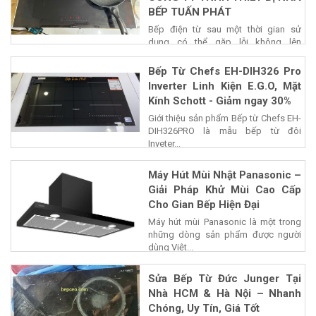
BẾP TUẤN PHÁT
Bếp điện từ sau một thời gian sử
dụng có thể gặp lỗi không lên
nguồn,...
Bếp Từ Chefs EH-DIH326 Pro
Inverter Linh Kiện E.G.O, Mặt
Kính Schott - Giảm ngay 30%
Giới thiệu sản phẩm Bếp từ Chefs EH-
DIH326PRO là mẫu bếp từ đôi
Inveter...
Máy Hút Mùi Nhật Panasonic –
Giải Pháp Khử Mùi Cao Cấp
Cho Gian Bếp Hiện Đại
Máy hút mùi Panasonic là một trong
những dòng sản phẩm được người
dùng Việt...
Sửa Bếp Từ Đức Junger Tại
Nhà HCM & Hà Nội – Nhanh
Chóng, Uy Tín, Giá Tốt