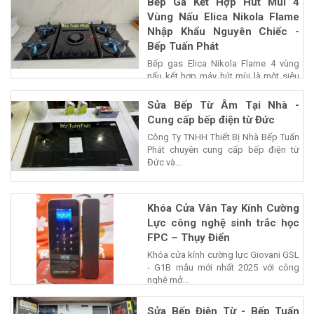
Bếp Ga Kết Hợp Hút Mùi 4
Vùng Nấu Elica Nikola Flame
Nhập Khẩu Nguyên Chiếc -
Bếp Tuấn Phát
Bếp gas Elica Nikola Flame 4 vùng
nấu kết hợp máy hút mùi là một siêu
phẩm của...
Sửa Bếp Từ Âm Tại Nhà -
Cung cấp bếp điện từ Đức
Công Ty TNHH Thiết Bị Nhà Bếp Tuấn
Phát chuyên cung cấp bếp điện từ
Đức và...
Khóa Cửa Vân Tay Kính Cường
Lực công nghệ sinh trắc học
FPC – Thụy Điển
Khóa cửa kính cường lực Giovani GSL
- G1B mẫu mới nhất 2025 với công
nghệ mở...
Sửa Bếp Điện Từ - Bếp Tuấn