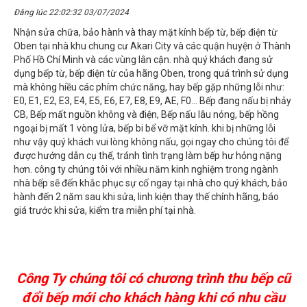
Đăng lúc 22:02:32 03/07/2024
Nhận sửa chữa, bảo hành và thay mặt kính bếp từ, bếp điện từ
Oben tại nhà khu chung cư Akari City và các quận huyện ở Thành
Phố Hồ Chí Minh và các vùng lân cận. nhà quý khách đang sử
dụng bếp từ, bếp điện từ của hãng Oben, trong quá trình sử dụng
mà không hiều các phím chức năng, hay bếp gặp những lỗi như:
E0, E1, E2, E3, E4, E5, E6, E7, E8, E9, AE, F0... Bếp đang nấu bị nhảy
CB, Bếp mất nguồn không và điện, Bếp nấu lâu nóng, bếp hồng
ngoại bị mất 1 vòng lửa, bếp bi bể vỡ mặt kính. khi bị những lỗi
như vậy quý khách vui lòng không nấu, gọi ngay cho chúng tôi để
được hướng dẫn cụ thể, tránh tình trạng làm bếp hư hỏng nặng
hơn. công ty chúng tôi với nhiều năm kinh nghiệm trong ngành
nhà bếp sẽ đến khắc phục sự cố ngay tại nhà cho quý khách, bảo
hành đến 2 năm sau khi sửa, linh kiện thay thế chính hãng, báo
giá trước khi sửa, kiểm tra miễn phí tại nhà.
Công Ty chúng tôi có chương trình thu bếp cũ
đổi bếp mới cho khách hàng khi có nhu cầu