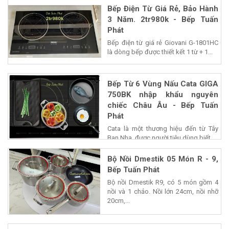
Bếp Điện Từ Giá Rẻ, Bảo Hành
3 Năm. 2tr980k - Bếp Tuấn
Phát
Bếp điện từ giá rẻ Giovani G-1801HC
là dòng bếp được thiết kết 1 từ + 1...
Bếp Từ 6 Vùng Nấu Cata GIGA
750BK nhập khẩu nguyên
chiếc Châu Âu - Bếp Tuấn
Phát
Cata là một thương hiệu đến từ Tây
Ban Nha, được người tiêu dùng biết...
Bộ Nồi Dmestik 05 Món R - 9,
Bếp Tuấn Phát
Bộ nồi Dmestik R9, có 5 món gồm 4
nồi và 1 chảo. Nồi lớn 24cm, nồi nhỡ
20cm,...