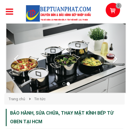
0
Previous
Next
Trang chủ
Tin tức
BẢO HÀNH, SỬA CHỮA, THAY MẶT KÍNH BẾP TỪ
OBEN TẠI HCM