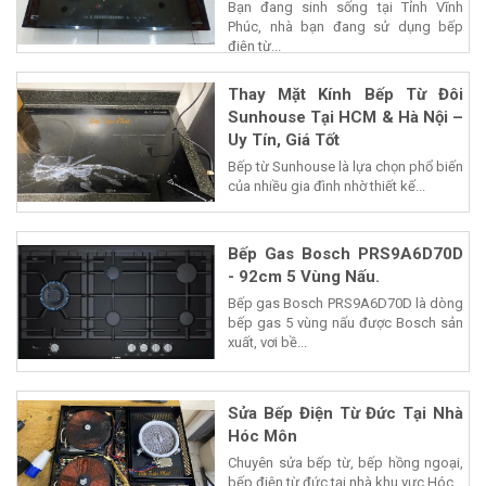
Bạn đang sinh sống tại Tỉnh Vĩnh
Phúc, nhà bạn đang sử dụng bếp
điện từ...
Thay Mặt Kính Bếp Từ Đôi
Sunhouse Tại HCM & Hà Nội –
Uy Tín, Giá Tốt
Bếp từ Sunhouse là lựa chọn phổ biến
của nhiều gia đình nhờ thiết kế...
Bếp Gas Bosch PRS9A6D70D
- 92cm 5 Vùng Nấu.
Bếp gas Bosch PRS9A6D70D là dòng
bếp gas 5 vùng nấu được Bosch sản
xuất, vơi bề...
Sửa Bếp Điện Từ Đức Tại Nhà
Hóc Môn
Chuyên sửa bếp từ, bếp hồng ngoại,
bếp điện từ đức tại nhà khu vực Hóc...