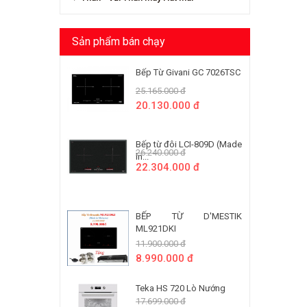
Sản phẩm bán chạy
Bếp Từ Givani GC 7026TSC
25.165.000 đ
20.130.000 đ
Bếp từ đôi LCI-809D (Made
26.240.000 đ
In...
22.304.000 đ
BẾP TỪ D'MESTIK
ML921DKI
11.900.000 đ
8.990.000 đ
Teka HS 720 Lò Nướng
17.699.000 đ