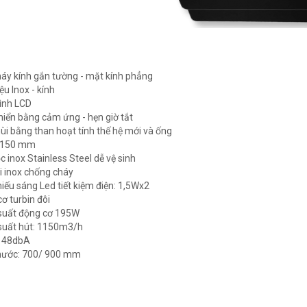
máy kính gắn tường - mặt kính phẳng
iệu Inox - kính
ình LCD
khiển bằng cảm ứng - hẹn giờ tắt
ùi bằng than hoạt tính thế hệ mới và ống
Ø150 mm
ọc inox Stainless Steel dễ vệ sinh
ài inox chống cháy
hiếu sáng Led tiết kiệm điện: 1,5Wx2
ơ turbin đôi
suất động cơ 195W
suất hút: 1150m3/h
: 48dbA
thước: 700/ 900 mm