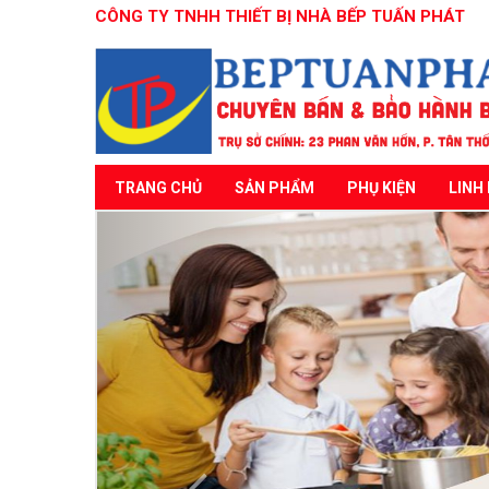
CÔNG TY TNHH THIẾT BỊ NHÀ BẾP TUẤN PHÁT
TRANG CHỦ
SẢN PHẨM
PHỤ KIỆN
LINH 
Previous