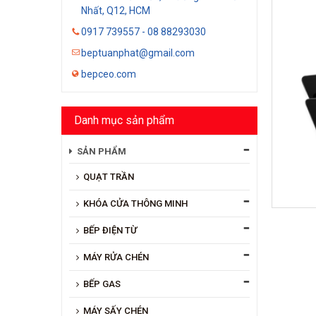
Nhất, Q12, HCM
0917 739557 - 08 88293030
beptuanphat@gmail.com
bepceo.com
Danh mục sản phẩm
SẢN PHẨM
QUẠT TRẦN
KHÓA CỬA THÔNG MINH
BẾP ĐIỆN TỪ
MÁY RỬA CHÉN
BẾP GAS
MÁY SẤY CHÉN