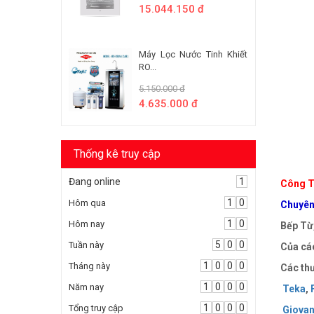
15.044.150 đ
Máy Lọc Nước Tinh Khiết
RO...
5.150.000 đ
4.635.000 đ
Thống kê truy cập
Đang online
1
Công T
1
0
Hôm qua
Chuyên 
1
0
Hôm nay
Bếp Từ,
5
0
0
Tuần này
Của các
1
0
0
0
Tháng này
Các thư
1
0
0
0
Năm nay
Teka
,
1
0
0
0
Tổng truy cập
Giovan