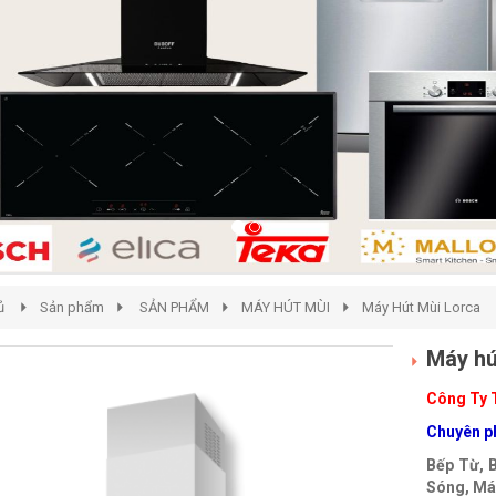
ủ
Sản phẩm
SẢN PHẨM
MÁY HÚT MÙI
Máy Hút Mùi Lorca
Máy hú
Công Ty 
Chuyên ph
Bếp Từ, 
Sóng, Máy