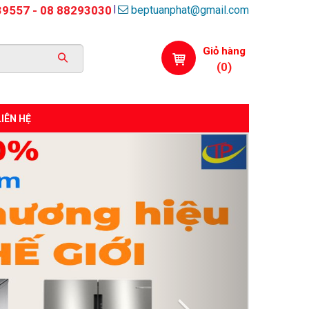
beptuanphat@gmail.com
|
39557 - 08 88293030
Giỏ hàng
(
0
)
LIÊN HỆ
Next