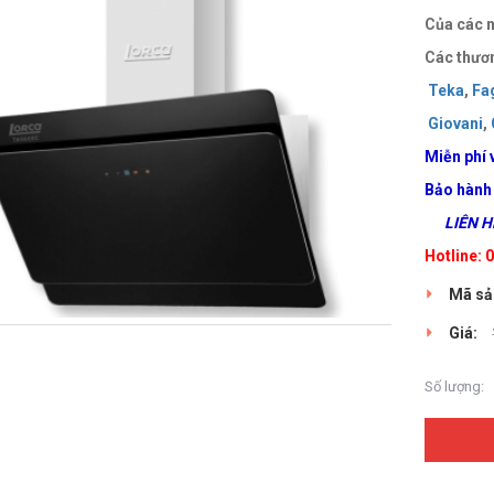
Của các n
Các thươn
Teka
,
Fa
Giovani
,
Miễn phí 
Bảo hành
LIÊN HỆ
Hotline:
Mã sả
Giá:
Số lượng: