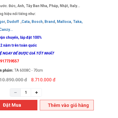
ước. Đức, Anh, Tây Ban Nha, Pháp, Nhật, Italy...
g hiệu nổi tiếng như:
gor
,
Dudoff
,
Cata
,
Bosch
,
Brand
,
Malloca
,
Taka
,
Canzy
..
.
vận chuyển, lắp đặt 100%
 2 năm trên toàn quốc
 NGAY ĐỂ ĐƯỢC GIÁ TỐT NHẤT
 0917739557
n phẩm:
TA 6008C - 70cm
10.890.000 đ
8.710.000 đ
Đặt Mua
Thêm vào giỏ hàng