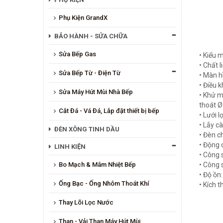
Phụ Kiện GrandX
BẢO HÀNH - SỬA CHỮA
Sửa Bếp Gas
• Kiểu 
• Chất l
Sửa Bếp Từ - Điện Từ
• Màn h
• Điều 
Sửa Máy Hút Mùi Nhà Bếp
• Khử m
thoát 
Cắt Đá - Vá Đá, Lắp đặt thiết bị bếp
• Lưới l
• Lẫy c
ĐÈN XÔNG TINH DẦU
• Đèn c
• Động c
LINH KIỆN
• Công 
Bo Mạch & Mâm Nhiệt Bếp
• Công 
• Độ ồn
Ống Bạc - Ống Nhôm Thoát Khí
• Kích 
Thay Lõi Lọc Nước
Than - Vải Than Máy Hút Mùi