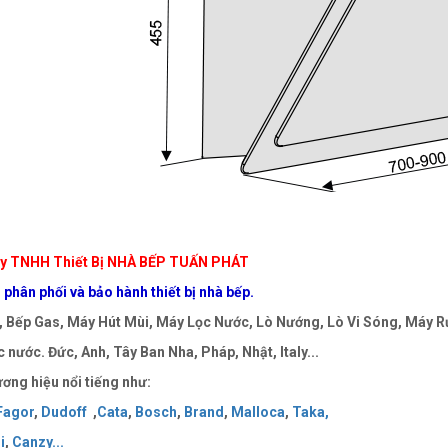
y TNHH Thiết Bị NHÀ BẾP TUẤN PHÁT
phân phối và bảo hành thiết bị nhà bếp.
 Bếp Gas, Máy Hút Mùi, Máy Lọc Nước, Lò Nướng, Lò Vi Sóng, Máy Rử
 nước. Đức, Anh, Tây Ban Nha, Pháp, Nhật, Italy...
ơng hiệu nổi tiếng như:
Fagor
,
Dudoff
,
Cata
,
Bosch
,
Brand
,
Malloca
,
Taka
,
i
,
Canzy
..
.