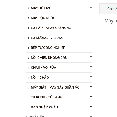
MÁY HÚT MÙI
Chi t
MÁY LỌC NƯỚC
Máy h
LÒ HẤP - KHAY GIỮ NÓNG
LÒ NƯỚNG - VI SÓNG
BẾP TỪ CÔNG NGHIỆP
NỒI CHIÊN KHÔNG DẦU
CHẬU - VÒI RỬA
NỒI - CHẢO
MÁY GIẶT - MÁY SẤY QUẦN ÁO
TỦ RƯỢU - TỦ LẠNH
DAO NHẬP KHẨU
PHỤ KIỆN