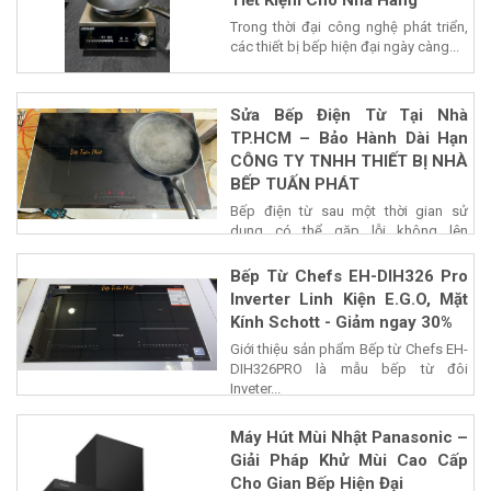
Tiết Kiệm Cho Nhà Hàng
Trong thời đại công nghệ phát triển,
các thiết bị bếp hiện đại ngày càng...
Sửa Bếp Điện Từ Tại Nhà
TP.HCM – Bảo Hành Dài Hạn
CÔNG TY TNHH THIẾT BỊ NHÀ
BẾP TUẤN PHÁT
Bếp điện từ sau một thời gian sử
dụng có thể gặp lỗi không lên
nguồn,...
Bếp Từ Chefs EH-DIH326 Pro
Inverter Linh Kiện E.G.O, Mặt
Kính Schott - Giảm ngay 30%
Giới thiệu sản phẩm Bếp từ Chefs EH-
DIH326PRO là mẫu bếp từ đôi
Inveter...
Máy Hút Mùi Nhật Panasonic –
Giải Pháp Khử Mùi Cao Cấp
Cho Gian Bếp Hiện Đại