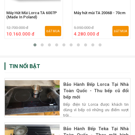
Máy Hút Mùi Lorca TA 6007P
Máy hút mùi TA 2006B - 70cm
(Made In Poland)
12.700.000 đ
5.350.000 đ
ĐẶT MUA
ĐẶT MUA
10.160.000 đ
4.280.000 đ
TIN NỔI BẬT
Bảo Hành Bếp Lorca Tại Nhà
Toàn Quốc - Thu bếp cũ đổi
bếp mới
Bếp điện từ Lorca được khách tin
dùng vì bếp có những ưu điểm vượt
trội...
Bảo Hành Bếp Teka Tại Nhà