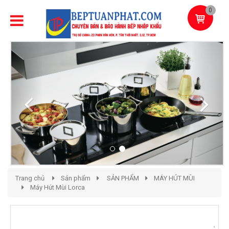
0
Previous
Next
Trang chủ
Sản phẩm
SẢN PHẨM
MÁY HÚT MÙI
Máy Hút Mùi Lorca