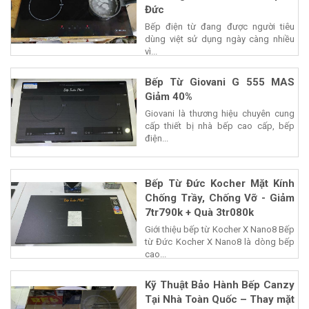
Đức
Bếp điện từ đang được người tiêu
dùng việt sử dụng ngày càng nhiều
vì...
Bếp Từ Giovani G 555 MAS
Giảm 40%
Giovani là thương hiệu chuyên cung
cấp thiết bị nhà bếp cao cấp, bếp
điện...
Bếp Từ Đức Kocher Mặt Kính
Chống Trầy, Chống Vỡ - Giảm
7tr790k + Quà 3tr080k
Giới thiệu bếp từ Kocher X Nano8 Bếp
từ Đức Kocher X Nano8 là dòng bếp
cao...
Kỹ Thuật Bảo Hành Bếp Canzy
Tại Nhà Toàn Quốc – Thay mặt