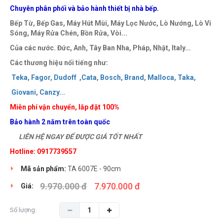
Chuyên phân phối và bảo hành thiết bị nhà bếp.
Bếp Từ, Bếp Gas, Máy Hút Mùi, Máy Lọc Nước, Lò Nướng, Lò Vi
Sóng, Máy Rửa Chén, Bồn Rửa, Vòi...
Của các nước. Đức, Anh, Tây Ban Nha, Pháp, Nhật, Italy...
Các thương hiệu nổi tiếng như:
Teka
,
Fagor
,
Dudoff
,
Cata
,
Bosch
,
Brand
,
Malloca
,
Taka
,
Giovani
,
Canzy
..
.
Miễn phí vận chuyển, lắp đặt 100%
Bảo hành 2 năm trên toàn quốc
LIÊN HỆ NGAY ĐỂ ĐƯỢC GIÁ TỐT NHẤT
Hotline: 0917739557
Mã sản phẩm:
TA 6007E - 90cm
9.970.000 đ
7.970.000 đ
Giá:
Số lượng: