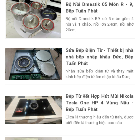
Bộ Nồi Dmestik 05 Món R - 9,
Bếp Tuấn Phát
Bộ nồi Dmestik R9, có 5 món gồm 4
nồi và 1 chảo. Nồi lớn 24cm, nồi nhỡ
20cm,...
Sửa Bếp Điện Từ - Thiết bị nhà
nhà bếp nhập khẩu Đức, Bếp
Tuấn Phát
Nhận sửa bếp điện từ và thay mặt
kính bếp điện từ âm nhập khẩu Đức,...
Bếp Từ Kết Hợp Hút Mùi Nikola
Tesla One HP 4 Vùng Nấu -
Bếp Tuấn Phát
Elica là thương hiệu đến từ Italy, được
biết đến là thương hiệu cao cấp...