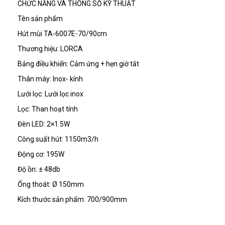
CHỨC NĂNG VÀ THÔNG SỐ KỸ THUẬT
Tên sản phẩm
Hút mùi TA-6007E-70/90cm
Thương hiệu:
LORCA
Bảng điều khiển:
Cảm ứng + hẹn giờ tắt
Thân máy:
Inox- kính
Lưới lọc:
Lưới lọc inox
Lọc:
Than hoạt tính
Đèn LED:
2×1.5W
Công suất hút:
1150m3/h
Động cơ:
195W
Độ ồn:
± 48db
Ống thoát:
Ø 150mm
Kích thước sản phẩm:
700/900mm