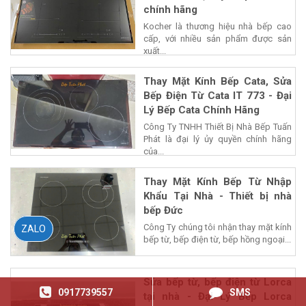
chính hãng
Kocher là thương hiệu nhà bếp cao
cấp, với nhiều sản phẩm được sản
xuất...
Thay Mặt Kính Bếp Cata, Sửa
Bếp Điện Từ Cata IT 773 - Đại
Lý Bếp Cata Chính Hãng
Công Ty TNHH Thiết Bị Nhà Bếp Tuấn
Phát là đại lý ủy quyền chính hãng
của...
Thay Mặt Kính Bếp Từ Nhập
Khẩu Tại Nhà - Thiết bị nhà
bếp Đức
Công Ty chúng tôi nhận thay mặt kính
ZALO
bếp từ, bếp điện từ, bếp hồng ngoại...
Sửa bếp từ, bếp điện từ Lorca
0917739557
SMS
tại nhà - Đại Lý Bếp Lorca