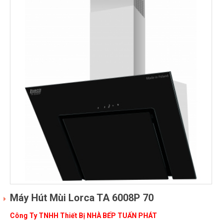
Máy Hút Mùi Lorca TA 6008P 70
Công Ty TNHH Thiết Bị NHÀ BẾP TUẤN PHÁT