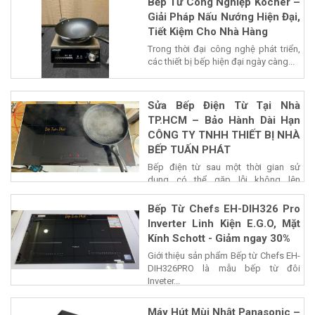
Bếp Từ Công Nghiệp Kocher –
Giải Pháp Nấu Nướng Hiện Đại,
Tiết Kiệm Cho Nhà Hàng
Trong thời đại công nghệ phát triển,
các thiết bị bếp hiện đại ngày càng...
Sửa Bếp Điện Từ Tại Nhà
TP.HCM – Bảo Hành Dài Hạn
CÔNG TY TNHH THIẾT BỊ NHÀ
BẾP TUẤN PHÁT
Bếp điện từ sau một thời gian sử
dụng có thể gặp lỗi không lên
nguồn,...
Bếp Từ Chefs EH-DIH326 Pro
Inverter Linh Kiện E.G.O, Mặt
Kính Schott - Giảm ngay 30%
Giới thiệu sản phẩm Bếp từ Chefs EH-
DIH326PRO là mẫu bếp từ đôi
Inveter...
Máy Hút Mùi Nhật Panasonic –