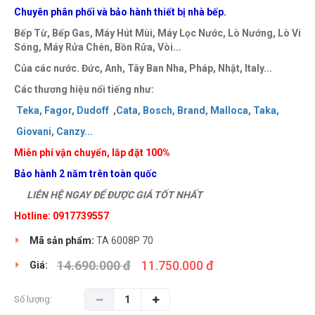
Chuyên phân phối và bảo hành thiết bị nhà bếp.
Bếp Từ, Bếp Gas, Máy Hút Mùi, Máy Lọc Nước, Lò Nướng, Lò Vi
Sóng, Máy Rửa Chén, Bồn Rửa, Vòi...
Của các nước. Đức, Anh, Tây Ban Nha, Pháp, Nhật, Italy...
Các thương hiệu nổi tiếng như:
Teka
,
Fagor
,
Dudoff
,
Cata
,
Bosch
,
Brand
,
Malloca
,
Taka
,
Giovani
,
Canzy
..
.
Miễn phí vận chuyển, lắp đặt 100%
Bảo hành 2 năm trên toàn quốc
LIÊN HỆ NGAY ĐỂ ĐƯỢC GIÁ TỐT NHẤT
Hotline: 0917739557
Mã sản phẩm:
TA 6008P 70
14.690.000 đ
11.750.000 đ
Giá:
Số lượng: