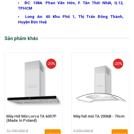
ĐC: 108A. Phan Văn Hớn, F. Tân Thới Nhất, Q.12,
TPHCM
Long An: 40 Khu Phố 1, Thị Trấn Đông Thành,
Huyện Đức Huệ
Sản phẩm khác
-20%
-20%
Máy Hút Mùi Lorca TA 6007P
Máy hút mùi TA 2006B - 70cm
(Made In Poland)
12.700.000 đ
5.350.000 đ