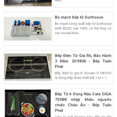
điện...
Bo mạch bếp từ Sunhouse
Bo mạch công suất bếp từ Sunhouse
SHB 82022 mới 100% có thể thay có
các model khác...
Bếp Điện Từ Giá Rẻ, Bảo Hành
3 Năm. 2tr980k - Bếp Tuấn
Phát
Bếp điện từ giá rẻ Giovani G-1801HC
là dòng bếp được thiết kết 1 từ + 1...
Bếp Từ 6 Vùng Nấu Cata GIGA
750BK nhập khẩu nguyên
chiếc Châu Âu - Bếp Tuấn
Phát
Cata là một thương hiệu đến từ Tây