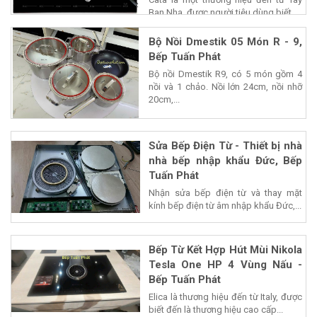
Ban Nha, được người tiêu dùng biết...
Bộ Nồi Dmestik 05 Món R - 9,
Bếp Tuấn Phát
Bộ nồi Dmestik R9, có 5 món gồm 4
nồi và 1 chảo. Nồi lớn 24cm, nồi nhỡ
20cm,...
Sửa Bếp Điện Từ - Thiết bị nhà
nhà bếp nhập khẩu Đức, Bếp
Tuấn Phát
Nhận sửa bếp điện từ và thay mặt
kính bếp điện từ âm nhập khẩu Đức,...
Bếp Từ Kết Hợp Hút Mùi Nikola
Tesla One HP 4 Vùng Nấu -
Bếp Tuấn Phát
Elica là thương hiệu đến từ Italy, được
biết đến là thương hiệu cao cấp...