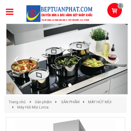
0
Previous
Next
Trang chủ
Sản phẩm
SẢN PHẨM
MÁY HÚT MÙI
Máy Hút Mùi Lorca