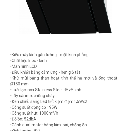
•Kiểu máy kính gắn tường - mặt kính phẳng
•Chất liệu Inox - kính
•Màn hình LCD
•Điều khiển bằng cảm ứng - hẹn giờ tắt
•Khử mùi bằng than hoạt tính thế hệ mới và ống thoát
Ø150 mm
•Lưới lọc inox Stainless Steel dễ vệ sinh
•Lẫy cài inox chống cháy
•Đèn chiếu sáng Led tiết kiệm điện: 1,5Wx2
•Công suất động cơ 195W
3
•Công suất hút: 1300m
/h
•Độ ồn: 52dbA
•Cánh quạt motor bằng kim loại, chống ồn
•Kích thước: 700