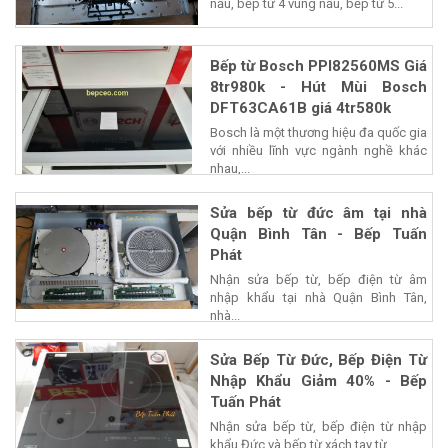
nấu, bếp từ 4 vùng nấu, bếp từ 5...
Bếp từ Bosch PPI82560MS Giá
8tr980k - Hút Mùi Bosch
DFT63CA61B giá 4tr580k
Bosch là một thương hiệu đa quốc gia
với nhiều lĩnh vực ngành nghề khác
nhau,...
Sửa bếp từ đức âm tại nhà
Quận Bình Tân - Bếp Tuấn
Phát
Nhận sửa bếp từ, bếp điện từ âm
nhập khẩu tại nhà Quận Bình Tân,
nhà...
Sửa Bếp Từ Đức, Bếp Điện Từ
Nhập Khẩu Giảm 40% - Bếp
Tuấn Phát
Nhận sửa bếp từ, bếp điện từ nhập
khẩu Đức và bếp từ xách tay từ...