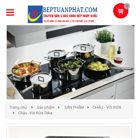
0
Previous
Next
Trang chủ
Sản phẩm
SẢN PHẨM
CHẬU - VÒI RỬA
Chậu -Vòi Rửa Teka