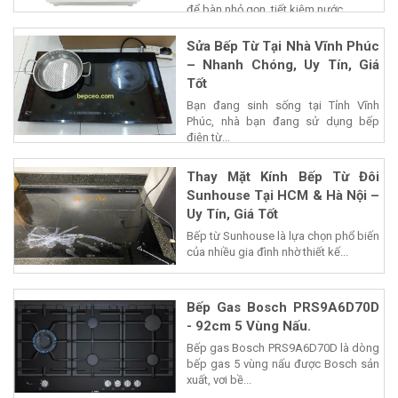
để bàn nhỏ gọn, tiết kiệm nước...
Sửa Bếp Từ Tại Nhà Vĩnh Phúc
– Nhanh Chóng, Uy Tín, Giá
Tốt
Bạn đang sinh sống tại Tỉnh Vĩnh
Phúc, nhà bạn đang sử dụng bếp
điện từ...
Thay Mặt Kính Bếp Từ Đôi
Sunhouse Tại HCM & Hà Nội –
Uy Tín, Giá Tốt
Bếp từ Sunhouse là lựa chọn phổ biến
của nhiều gia đình nhờ thiết kế...
Bếp Gas Bosch PRS9A6D70D
- 92cm 5 Vùng Nấu.
Bếp gas Bosch PRS9A6D70D là dòng
bếp gas 5 vùng nấu được Bosch sản
xuất, vơi bề...