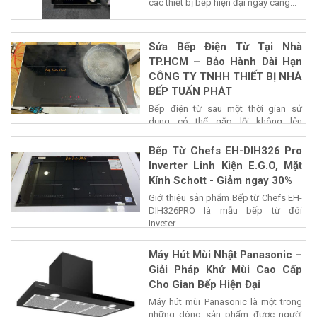
các thiết bị bếp hiện đại ngày càng...
Sửa Bếp Điện Từ Tại Nhà
TP.HCM – Bảo Hành Dài Hạn
CÔNG TY TNHH THIẾT BỊ NHÀ
BẾP TUẤN PHÁT
Bếp điện từ sau một thời gian sử
dụng có thể gặp lỗi không lên
nguồn,...
Bếp Từ Chefs EH-DIH326 Pro
Inverter Linh Kiện E.G.O, Mặt
Kính Schott - Giảm ngay 30%
Giới thiệu sản phẩm Bếp từ Chefs EH-
DIH326PRO là mẫu bếp từ đôi
Inveter...
Máy Hút Mùi Nhật Panasonic –
Giải Pháp Khử Mùi Cao Cấp
Cho Gian Bếp Hiện Đại
Máy hút mùi Panasonic là một trong
những dòng sản phẩm được người