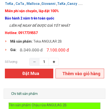
TeKa ,
CaTa ,
Malloca
,
Giovanni
,
TaKa ,
Canzy
.....
Miễn phí vận chuyển, lắp đặt 100%
Bảo hành 2 năm trên toàn quốc
LIÊN HỆ NGAY ĐỂ ĐƯỢC GIÁ TỐT NHẤT
Hotline: 0917739557
Mã sản phẩm:
Teka ANGULAR 2B
8.349.000 đ
7.100.000 đ
Giá:
Số lượng:
Đặt Mua
Thêm vào giỏ hàng
Chi tiết sản phẩm
Tên sản phẩm
Chậu rửa ANGULAG 2B