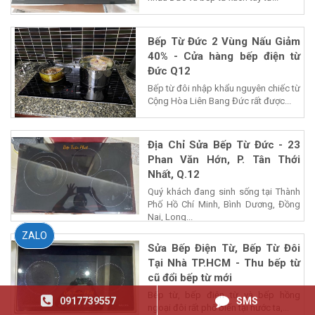
Bếp Từ Đức 2 Vùng Nấu Giảm
40% - Cửa hàng bếp điện từ
Đức Q12
Bếp từ đôi nhập khẩu nguyên chiếc từ
Cộng Hòa Liên Bang Đức rất được...
Địa Chỉ Sửa Bếp Từ Đức - 23
Phan Văn Hớn, P. Tân Thới
Nhất, Q.12
Quý khách đang sinh sống tại Thành
Phố Hồ Chí Minh, Bình Dương, Đồng
Nai, Long...
ZALO
Sửa Bếp Điện Từ, Bếp Từ Đôi
Tại Nhà TP.HCM - Thu bếp từ
cũ đổi bếp từ mới
Bếp từ, bếp điện từ và bếp hồng
0917739557
SMS
ngoại đôi rất phổ biến tại nước ta,...