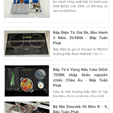
Bo mạch công suất bếp từ Sunhouse
SHB 82022 mới 100% có thể thay có
các model khác...
Bếp Điện Từ Giá Rẻ, Bảo Hành
3 Năm. 2tr980k - Bếp Tuấn
Phát
Bếp điện từ giá rẻ Giovani G-1801HC
là dòng bếp được thiết kết 1 từ + 1...
Bếp Từ 6 Vùng Nấu Cata GIGA
750BK nhập khẩu nguyên
chiếc Châu Âu - Bếp Tuấn
Phát
Cata là một thương hiệu đến từ Tây
Ban Nha, được người tiêu dùng biết...
Bộ Nồi Dmestik 05 Món R - 9,
Bếp Tuấn Phát