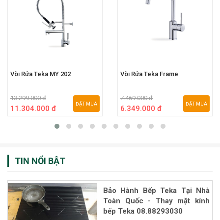
Vòi Rửa Teka MY 202
Vòi Rửa Teka Frame
13.299.000 đ
7.469.000 đ
ĐẶT MUA
ĐẶT MUA
11.304.000 đ
6.349.000 đ
TIN NỔI BẬT
Bảo Hành Bếp Teka Tại Nhà
Toàn Quốc - Thay mặt kính
bếp Teka 08.88293030