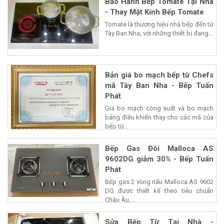
Bảo Hành Bếp Tomate Tại Nhà
- Thay Mặt Kính Bếp Tomate
Tomate là thương hiệu nhà bếp đến từ
Tây Ban Nha, với những thiết bị đang...
Bản giá bo mạch bếp từ Chefs
mã Tây Ban Nha - Bếp Tuấn
Phát
Giá bo mạch công suất và bo mạch
bảng điều khiển thay cho các mã của
bếp từ...
Bếp Gas Đôi Malloca AS
9602DG giảm 30% - Bếp Tuấn
Phát
Bếp gas 2 vùng nấu Malloca AS 9602
DG được thiết kế theo tiêu chuẩn
Châu Âu,...
Sửa Bếp Từ Tại Nhà -