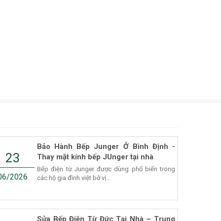
Bảo Hành Bếp Junger Ở Bình Định -
23
Thay mặt kính bếp JUnger tại nhà
Bếp điện từ Junger được dùng phổ biến trong
06/2026
các hộ gia đình việt bở vị...
Sửa Bếp Điện Từ Đức Tại Nhà – Trung