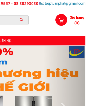
beptuanphat@gmail.com
|
39557 - 08 88293030
Giỏ hàng
(
0
)
LIÊN HỆ
Next