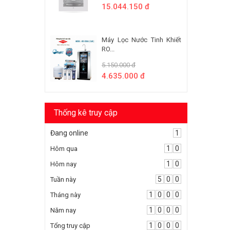
15.044.150 đ
Máy Lọc Nước Tinh Khiết
RO...
5.150.000 đ
4.635.000 đ
Thống kê truy cập
Đang online
1
1
0
Hôm qua
1
0
Hôm nay
5
0
0
Tuần này
1
0
0
0
Tháng này
1
0
0
0
Năm nay
1
0
0
0
Tổng truy cập