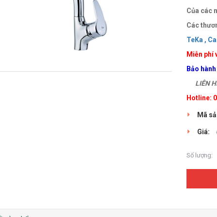
Của các n
Các thươn
TeKa ,
Ca
Miễn phí 
Bảo hành
LIÊN HỆ
Hotline:
Mã sả
Giá:
Số lượng: