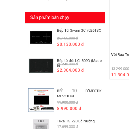
Sản phẩm bán chạy
Bếp Từ Givani GC 7026TSC
25.165.000 đ
20.130.000 đ
Vòi Rửa T
Bếp từ đôi LCI-809D (Made
26.240.000 đ
In...
13.299.000
22.304.000 đ
11.304.0
BẾP TỪ D'MESTIK
ML921DKI
11.900.000 đ
8.990.000 đ
Teka HS 720 Lò Nướng
17.699.000 đ