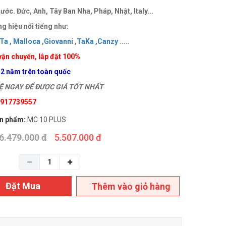
ước. Đức, Anh, Tây Ban Nha, Pháp, Nhật, Italy...
g hiệu nổi tiếng như:
Ta ,
Malloca
,
Giovanni
,
TaKa ,
Canzy
.....
vận chuyển, lắp đặt 100%
 2 năm trên toàn quốc
 NGAY ĐỂ ĐƯỢC GIÁ TỐT NHẤT
 0917739557
n phẩm:
MC 10 PLUS
6.479.000 đ
5.507.000 đ
Đặt Mua
Thêm vào giỏ hàng