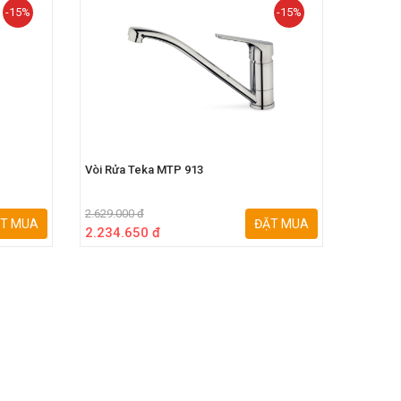
-15%
-15%
Vòi Rửa Teka MTP 913
Vòi Rửa 
2.629.000 đ
5.819.00
T MUA
ĐẶT MUA
2.234.650 đ
4.946.