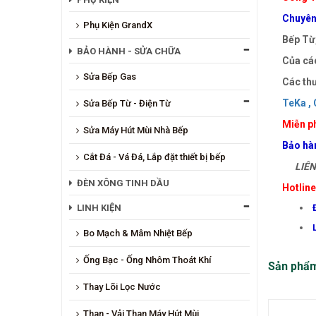
Chuyên 
Phụ Kiện GrandX
Bếp Từ,
BẢO HÀNH - SỬA CHỮA
Của các
Sửa Bếp Gas
Các thư
TeKa ,
Sửa Bếp Từ - Điện Từ
Miễn ph
Sửa Máy Hút Mùi Nhà Bếp
Bảo hà
Cắt Đá - Vá Đá, Lắp đặt thiết bị bếp
LIÊN 
ĐÈN XÔNG TINH DẦU
Hotlin
LINH KIỆN
Bo Mạch & Mâm Nhiệt Bếp
Ống Bạc - Ống Nhôm Thoát Khí
Sản phẩ
Thay Lõi Lọc Nước
Than - Vải Than Máy Hút Mùi