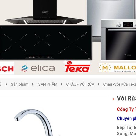
ủ
Sản phẩm
SẢN PHẨM
CHẬU - VÒI RỬA
Chậu -Vòi Rửa Tek
Vòi Rử
Công Ty 
Chuyên ph
Bếp Từ, 
Sóng, Máy