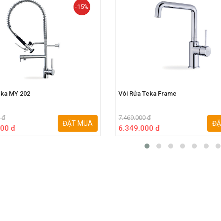
-15%
eka MY 202
Vòi Rửa Teka Frame
 đ
7.469.000 đ
ĐẶT MUA
ĐẶ
00 đ
6.349.000 đ