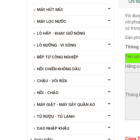
Chi t
MÁY HÚT MÙI
Vòi đượ
MÁY LỌC NƯỚC
vòi phu
có tron
LÒ HẤP - KHAY GIỮ NÓNG
Sản phẩ
LÒ NƯỚNG - VI SÓNG
Thông 
Tên sả
BẾP TỪ CÔNG NGHIỆP
Hãng s
NỒI CHIÊN KHÔNG DẦU
CHẬU - VÒI RỬA
NỒI - CHẢO
Thông ti
MÁY GIẶT - MÁY SẤY QUẦN ÁO
TỦ RƯỢU - TỦ LẠNH
DAO NHẬP KHẨU
Công T
PHỤ KIỆN