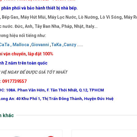
phân phối và bảo hành thiết bị nhà bếp.
 Bếp Gas, Máy Hút Mùi, Máy Lọc Nước, Lò Nướng, Lò Vi Sóng, Máy Rử
 nước. Đức, Anh, Tây Ban Nha, Pháp, Nhật, Italy...
ơng hiệu nổi tiếng như:
CaTa ,
Malloca
,
Giovanni
,
TaKa ,
Canzy
.....
í vận chuyển, lắp đặt 100%
nh 2 năm trên toàn quốc
HỆ NGAY ĐỂ ĐƯỢC GIÁ TỐT NHẤT
e: 0917739557
ĐC: 108A. Phan Văn Hớn, F. Tân Thới Nhất, Q.12, TPHCM
Long An: 40 Khu Phố 1, Thị Trấn Đông Thành, Huyện Đức Huệ
m khác