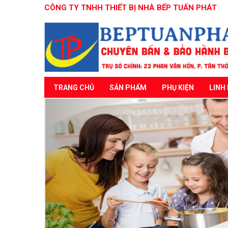
CÔNG TY TNHH THIẾT BỊ NHÀ BẾP TUẤN PHÁT
TRANG CHỦ
SẢN PHẨM
PHỤ KIỆN
LINH 
Previous