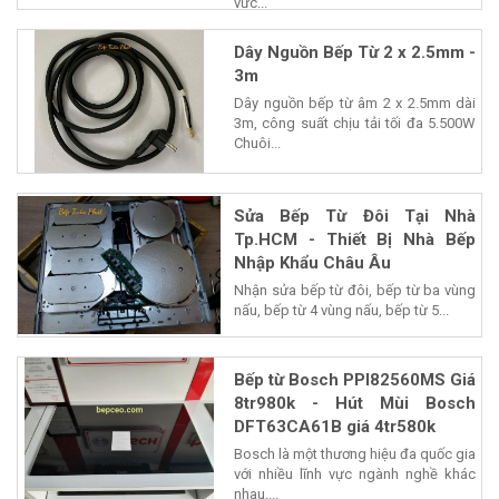
vực...
Dây Nguồn Bếp Từ 2 x 2.5mm -
3m
Dây nguồn bếp từ âm 2 x 2.5mm dài
3m, công suất chịu tải tối đa 5.500W
Chuôi...
Sửa Bếp Từ Đôi Tại Nhà
Tp.HCM - Thiết Bị Nhà Bếp
Nhập Khẩu Châu Âu
Nhận sửa bếp từ đôi, bếp từ ba vùng
nấu, bếp từ 4 vùng nấu, bếp từ 5...
Bếp từ Bosch PPI82560MS Giá
8tr980k - Hút Mùi Bosch
DFT63CA61B giá 4tr580k
Bosch là một thương hiệu đa quốc gia
với nhiều lĩnh vực ngành nghề khác
nhau,...