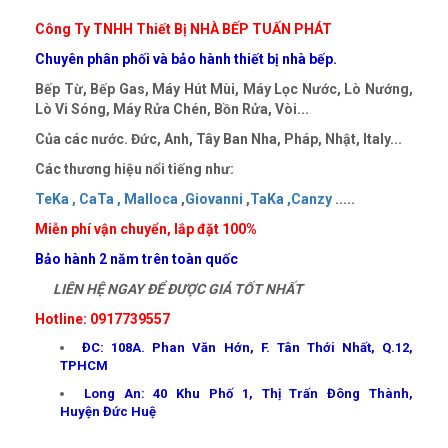
Công Ty TNHH Thiết Bị NHÀ BẾP TUẤN PHÁT
Chuyên phân phối và bảo hành thiết bị nhà bếp.
Bếp Từ, Bếp Gas, Máy Hút Mùi, Máy Lọc Nước, Lò Nướng,
Lò Vi Sóng, Máy Rửa Chén, Bồn Rửa, Vòi...
Của các nước. Đức, Anh, Tây Ban Nha, Pháp, Nhật, Italy...
Các thương hiệu nổi tiếng như:
TeKa ,
CaTa ,
Malloca
,
Giovanni
,
TaKa ,
Canzy
.....
Miễn phí vận chuyển, lắp đặt 100%
Bảo hành 2 năm trên toàn quốc
LIÊN HỆ NGAY ĐỂ ĐƯỢC GIÁ TỐT NHẤT
Hotline: 0917739557
ĐC: 108A. Phan Văn Hớn, F. Tân Thới Nhất, Q.12,
TPHCM
Long An: 40 Khu Phố 1, Thị Trấn Đông Thành,
Huyện Đức Huệ