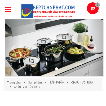
0
Previous
Next
Trang chủ
Sản phẩm
SẢN PHẨM
CHẬU - VÒI RỬA
Chậu -Vòi Rửa Teka