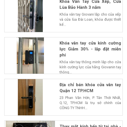
Khóa Vân Tay Cửa Xếp, Cửa
Lùa Bảo Hành 3 năm
Khóa vân tay Giovani lắp cho của xếp
và cửa lùa Đài Loan, khóa được thiết
kế...
Khóa vân tay cửa kính cường
lực Giảm 30% - lắp đặt miễn
phí
Khóa vân tay thông minh lắp cho cửa
kính cường lực của hãng Giovanin tay
thông...
Địa chỉ bán khóa cửa vân tay
Quận 12 TP.HCM
23 Phan Văn Hớn, P. Tân Thới Nhất,
Q.12, TP.HCM là trụ sở chính của
CÔNG TY TNHH...
Thay mặt kính bếp từ tại nhà -