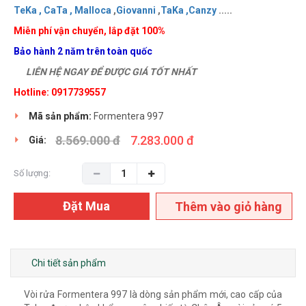
TeKa ,
CaTa ,
Malloca
,
Giovanni
,
TaKa ,
Canzy
.....
Miễn phí vận chuyển, lắp đặt 100%
Bảo hành 2 năm trên toàn quốc
LIÊN HỆ NGAY ĐỂ ĐƯỢC GIÁ TỐT NHẤT
Hotline: 0917739557
Mã sản phẩm:
Formentera 997
8.569.000 đ
7.283.000 đ
Giá:
Số lượng:
Đặt Mua
Thêm vào giỏ hàng
Chi tiết sản phẩm
Vòi rửa Formentera 997 là dòng sản phẩm mới, cao cấp của