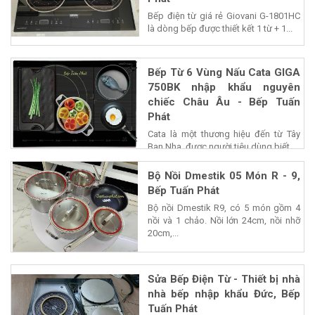
Bếp điện từ giá rẻ Giovani G-1801HC
là dòng bếp được thiết kết 1 từ + 1...
Bếp Từ 6 Vùng Nấu Cata GIGA
750BK nhập khẩu nguyên
chiếc Châu Âu - Bếp Tuấn
Phát
Cata là một thương hiệu đến từ Tây
Ban Nha, được người tiêu dùng biết...
Bộ Nồi Dmestik 05 Món R - 9,
Bếp Tuấn Phát
Bộ nồi Dmestik R9, có 5 món gồm 4
nồi và 1 chảo. Nồi lớn 24cm, nồi nhỡ
20cm,...
Sửa Bếp Điện Từ - Thiết bị nhà
nhà bếp nhập khẩu Đức, Bếp
Tuấn Phát