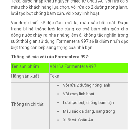
Teka, được nhập khẩu nguyên chiếc từ Châu Âu, vòi rửa có 5
màu cho khách hàng lựa chọn, vòi rửa có 2 đường nóng lạnh,
lưới tạo bọt chống bám cặn, vòi xoay linh hoạt.
Vòi được thiết kế độc đáo, mới lạ, màu sắc bắt mắt. Được
trang bị hệ thống lưới lọc cùng cơ chế bám cặn giúp cho
dòng nước chảy ra nhẹ nhàng, êm ái không tắc nghẽn trong
suốt thời gian sử dụng. Formentera 997 sẽ là điểm nhấn đặc
biệt trong căn bếp sang trọng của nhà bạn.
Thông số của v
òi rửa Formentera 997:
Tên sản phẩm
Vòi rửa Formentera 997
Hãng sản xuất
Teka
Vòi rửa 2 đường nóng lạnh
Vòi xoay linh hoạt
Lưới tạo bọt, chống bám cặn
Thông tin chi tiết
Màu sắc đa dạng, sang trọng
Xuất xứ: Châu Âu