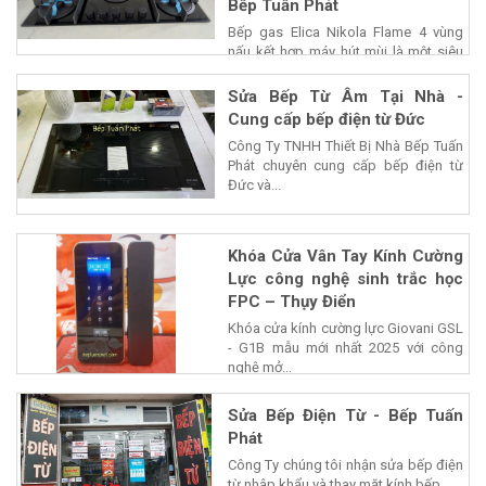
Bếp Tuấn Phát
Bếp gas Elica Nikola Flame 4 vùng
nấu kết hợp máy hút mùi là một siêu
phẩm của...
Sửa Bếp Từ Âm Tại Nhà -
Cung cấp bếp điện từ Đức
Công Ty TNHH Thiết Bị Nhà Bếp Tuấn
Phát chuyên cung cấp bếp điện từ
Đức và...
Khóa Cửa Vân Tay Kính Cường
Lực công nghệ sinh trắc học
FPC – Thụy Điển
Khóa cửa kính cường lực Giovani GSL
- G1B mẫu mới nhất 2025 với công
nghệ mở...
Sửa Bếp Điện Từ - Bếp Tuấn
Phát
Công Ty chúng tôi nhận sửa bếp điện
từ nhâp khẩu và thay mặt kính bếp...