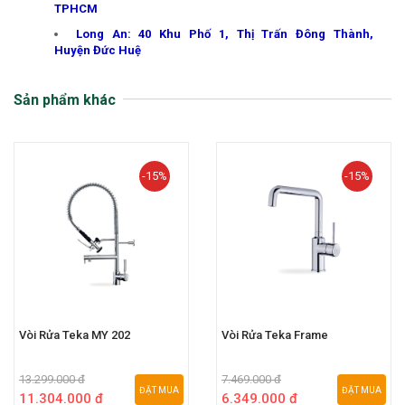
TPHCM
Long An: 40 Khu Phố 1, Thị Trấn Đông Thành,
Huyện Đức Huệ
Sản phẩm khác
-15%
-15%
Vòi Rửa Teka MY 202
Vòi Rửa Teka Frame
13.299.000 đ
7.469.000 đ
ĐẶT MUA
ĐẶT MUA
11.304.000 đ
6.349.000 đ