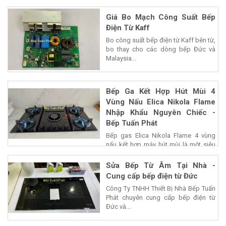
Giá Bo Mạch Công Suất Bếp
Điện Từ Kaff
Bo công suất bếp điện từ Kaff bên từ,
bo thay cho các dòng bếp Đức và
Malaysia...
Bếp Ga Kết Hợp Hút Mùi 4
Vùng Nấu Elica Nikola Flame
Nhập Khẩu Nguyên Chiếc -
Bếp Tuấn Phát
Bếp gas Elica Nikola Flame 4 vùng
nấu kết hợp máy hút mùi là một siêu
phẩm của...
Sửa Bếp Từ Âm Tại Nhà -
Cung cấp bếp điện từ Đức
Công Ty TNHH Thiết Bị Nhà Bếp Tuấn
Phát chuyên cung cấp bếp điện từ
Đức và...