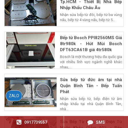
Tp.HCM - Thiết Bị Nhà Bếp
Nhập Khẩu Châu Âu
Nhận sửa bếp từ đôi, bếp từ ba vùng
nấu, bếp từ 4 vùng nấu, bếp từ 5...
Bếp từ Bosch PPI82560MS Giá
8tr980k - Hút Mùi Bosch
DFT63CA61B giá 4tr580k
Bosch là một thương hiệu đa quốc gia
với nhiều lĩnh vực ngành nghề khác
nhau,...
Sửa bếp từ đức âm tại nhà
Quận Bình Tân - Bếp Tuấn
Phát
ZALO
Nhận sửa bếp từ, bếp điện từ âm
nhập khẩu tại nhà Quận Bình Tân,
nhà...
Sửa Bếp Từ Đức, Bếp Điện Từ
0917739557
SMS
Nhập Khẩu Giảm 40% - Bếp