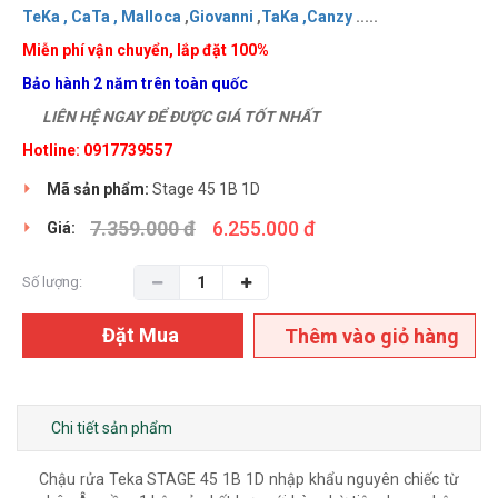
TeKa ,
CaTa ,
Malloca
,
Giovanni
,
TaKa ,
Canzy
.....
Miễn phí vận chuyển, lắp đặt 100%
Bảo hành 2 năm trên toàn quốc
LIÊN HỆ NGAY ĐỂ ĐƯỢC GIÁ TỐT NHẤT
Hotline: 0917739557
Mã sản phẩm:
Stage 45 1B 1D
7.359.000 đ
6.255.000 đ
Giá:
Số lượng:
Đặt Mua
Thêm vào giỏ hàng
Chi tiết sản phẩm
Chậu rửa Teka STAGE 45 1B 1D nhập khẩu nguyên chiếc từ