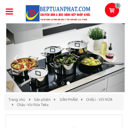
0
Previous
Next
Trang chủ
Sản phẩm
SẢN PHẨM
CHẬU - VÒI RỬA
Chậu -Vòi Rửa Teka