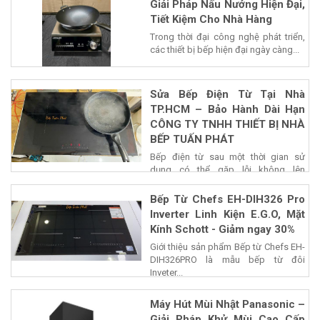
Giải Pháp Nấu Nướng Hiện Đại,
Tiết Kiệm Cho Nhà Hàng
Trong thời đại công nghệ phát triển,
các thiết bị bếp hiện đại ngày càng...
Sửa Bếp Điện Từ Tại Nhà
TP.HCM – Bảo Hành Dài Hạn
CÔNG TY TNHH THIẾT BỊ NHÀ
BẾP TUẤN PHÁT
Bếp điện từ sau một thời gian sử
dụng có thể gặp lỗi không lên
nguồn,...
Bếp Từ Chefs EH-DIH326 Pro
Inverter Linh Kiện E.G.O, Mặt
Kính Schott - Giảm ngay 30%
Giới thiệu sản phẩm Bếp từ Chefs EH-
DIH326PRO là mẫu bếp từ đôi
Inveter...
Máy Hút Mùi Nhật Panasonic –
Giải Pháp Khử Mùi Cao Cấp