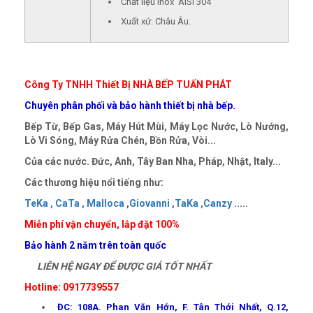
Chất liệu Inox AISI 304
Xuất xứ: Châu Âu.
Công Ty TNHH Thiết Bị NHÀ BẾP TUẤN PHÁT
Chuyên phân phối và bảo hành thiết bị nhà bếp.
Bếp Từ, Bếp Gas, Máy Hút Mùi, Máy Lọc Nước, Lò Nướng,
Lò Vi Sóng, Máy Rửa Chén, Bồn Rửa, Vòi...
Của các nước. Đức, Anh, Tây Ban Nha, Pháp, Nhật, Italy...
Các thương hiệu nổi tiếng như:
TeKa ,
CaTa ,
Malloca
,
Giovanni
,
TaKa ,
Canzy
.....
Miễn phí vận chuyển, lắp đặt 100%
Bảo hành 2 năm trên toàn quốc
LIÊN HỆ NGAY ĐỂ ĐƯỢC GIÁ TỐT NHẤT
Hotline: 0917739557
ĐC: 108A. Phan Văn Hớn, F. Tân Thới Nhất, Q.12,