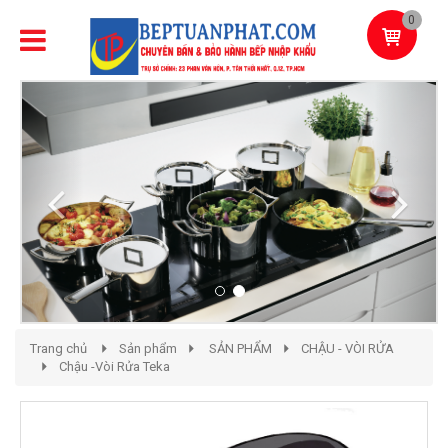
0
Previous
Next
Trang chủ
Sản phẩm
SẢN PHẨM
CHẬU - VÒI RỬA
Chậu -Vòi Rửa Teka