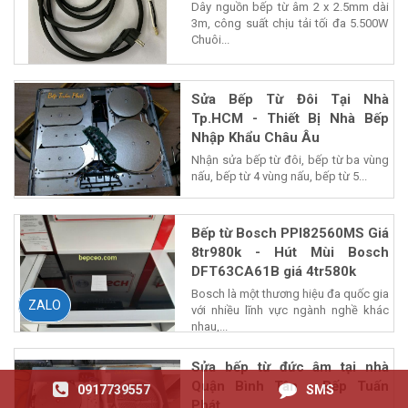
Dây nguồn bếp từ âm 2 x 2.5mm dài
3m, công suất chịu tải tối đa 5.500W
Chuôi...
Sửa Bếp Từ Đôi Tại Nhà
Tp.HCM - Thiết Bị Nhà Bếp
Nhập Khẩu Châu Âu
Nhận sửa bếp từ đôi, bếp từ ba vùng
nấu, bếp từ 4 vùng nấu, bếp từ 5...
Bếp từ Bosch PPI82560MS Giá
8tr980k - Hút Mùi Bosch
DFT63CA61B giá 4tr580k
Bosch là một thương hiệu đa quốc gia
ZALO
với nhiều lĩnh vực ngành nghề khác
nhau,...
Sửa bếp từ đức âm tại nhà
Quận Bình Tân - Bếp Tuấn
0917739557
SMS
Phát