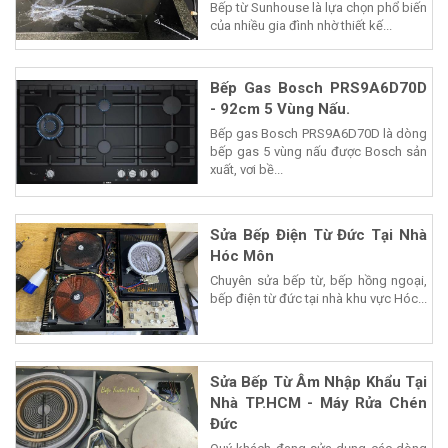
Bếp từ Sunhouse là lựa chọn phổ biến
của nhiều gia đình nhờ thiết kế...
Bếp Gas Bosch PRS9A6D70D
- 92cm 5 Vùng Nấu.
Bếp gas Bosch PRS9A6D70D là dòng
bếp gas 5 vùng nấu được Bosch sản
xuất, vơi bề...
Sửa Bếp Điện Từ Đức Tại Nhà
Hóc Môn
Chuyên sửa bếp từ, bếp hồng ngoại,
bếp điện từ đức tại nhà khu vực Hóc...
Sửa Bếp Từ Âm Nhập Khẩu Tại
Nhà TP.HCM - Máy Rửa Chén
Đức