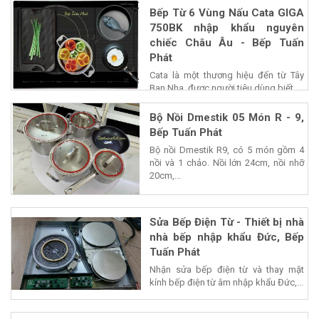
Bếp Từ 6 Vùng Nấu Cata GIGA
750BK nhập khẩu nguyên
chiếc Châu Âu - Bếp Tuấn
Phát
Cata là một thương hiệu đến từ Tây
Ban Nha, được người tiêu dùng biết...
Bộ Nồi Dmestik 05 Món R - 9,
Bếp Tuấn Phát
Bộ nồi Dmestik R9, có 5 món gồm 4
nồi và 1 chảo. Nồi lớn 24cm, nồi nhỡ
20cm,...
Sửa Bếp Điện Từ - Thiết bị nhà
nhà bếp nhập khẩu Đức, Bếp
Tuấn Phát
Nhận sửa bếp điện từ và thay mặt
kính bếp điện từ âm nhập khẩu Đức,...