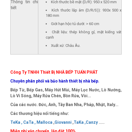
Thông tin chi
Kích thước bề mặt (D/R): 950 x 520 mm
tiết
Kích thước lắp âm (D/R/S)): 930x 500 x
180 mm
Giới hạn hộc tủ dưới: > 60 cm
Chất liệu: thép không gỉ, mặt kiếng vát
cạnh
Xuất xứ: Châu Âu.
Công Ty TNHH Thiết Bị NHÀ BẾP TUẤN PHÁT
Chuyên phân phối và bảo hành thiết bị nhà bếp.
Bếp Từ, Bếp Gas, Máy Hút Mùi, Máy Lọc Nước, Lò Nướng,
Lò Vi Sóng, Máy Rửa Chén, Bồn Rửa, Vòi...
Của các nước. Đức, Anh, Tây Ban Nha, Pháp, Nhật, Italy...
Các thương hiệu nổi tiếng như:
TeKa ,
CaTa ,
Malloca
,
Giovanni
,
TaKa ,
Canzy
.....
Miễn phí vận chuyển, lắp đặt 100%