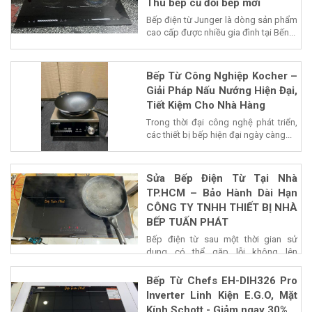
Thu bếp cũ đổi bếp mới
Bếp điện từ Junger là dòng sản phẩm
cao cấp được nhiều gia đình tại Bến...
Bếp Từ Công Nghiệp Kocher –
Giải Pháp Nấu Nướng Hiện Đại,
Tiết Kiệm Cho Nhà Hàng
Trong thời đại công nghệ phát triển,
các thiết bị bếp hiện đại ngày càng...
Sửa Bếp Điện Từ Tại Nhà
TP.HCM – Bảo Hành Dài Hạn
CÔNG TY TNHH THIẾT BỊ NHÀ
BẾP TUẤN PHÁT
Bếp điện từ sau một thời gian sử
dụng có thể gặp lỗi không lên
nguồn,...
Bếp Từ Chefs EH-DIH326 Pro
Inverter Linh Kiện E.G.O, Mặt
Kính Schott - Giảm ngay 30%