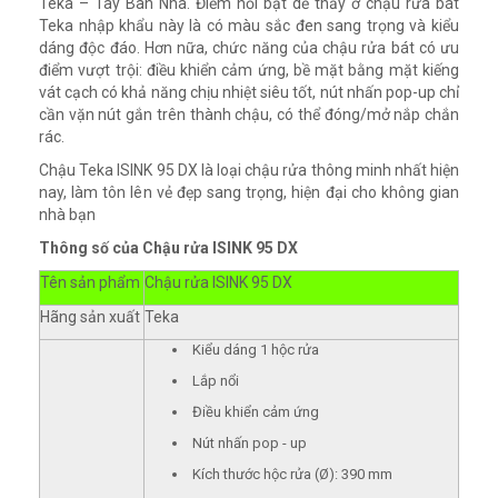
Teka – Tây Ban Nha. Điểm nổi bật dễ thấy ở chậu rửa bát
Teka nhập khẩu này là có màu sắc đen sang trọng và kiểu
dáng độc đáo. Hơn nữa, chức năng của chậu rửa bát có ưu
điểm vượt trội: điều khiển cảm ứng, bề mặt bằng mặt kiếng
vát cạch có khả năng chịu nhiệt siêu tốt, nút nhấn pop-up chỉ
cần vặn nút gắn trên thành chậu, có thể đóng/mở nắp chắn
rác.
Chậu Teka ISINK 95 DX là loại chậu rửa thông minh nhất hiện
nay, làm tôn lên vẻ đẹp sang trọng, hiện đại cho không gian
nhà bạn
Thông số của
Chậu rửa
ISINK 95 DX
Tên sản phẩm
Chậu rửa ISINK 95 DX
Hãng sản xuất
Teka
Kiểu dáng 1 hộc rửa
Lắp nổi
Điều khiển cảm ứng
Nút nhấn pop - up
Kích thước hộc rửa (Ø): 390 mm