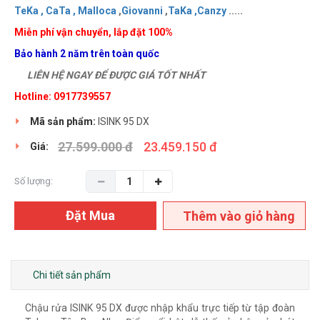
TeKa ,
CaTa ,
Malloca
,
Giovanni
,
TaKa ,
Canzy
.....
Miễn phí vận chuyển, lắp đặt 100%
Bảo hành 2 năm trên toàn quốc
LIÊN HỆ NGAY ĐỂ ĐƯỢC GIÁ TỐT NHẤT
Hotline: 0917739557
Mã sản phẩm:
ISINK 95 DX
27.599.000 đ
23.459.150 đ
Giá:
Số lượng:
Đặt Mua
Thêm vào giỏ hàng
Chi tiết sản phẩm
Chậu rửa ISINK 95 DX được nhập khẩu trực tiếp từ tập đoàn