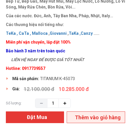
Bếp Từ, Bếp Gas, Máy Hút Mùi, Máy Lọc Nước, Lò Nướng, Lò Vi
Sóng, Máy Rửa Chén, Bồn Rửa, Vòi...
Của các nước. Đức, Anh, Tây Ban Nha, Pháp, Nhật, Italy...
Các thương hiệu nổi tiếng như:
TeKa ,
CaTa ,
Malloca
,
Giovanni
,
TaKa ,
Canzy
.....
Miễn phí vận chuyển, lắp đặt 100%
Bảo hành 3 năm trên toàn quốc
LIÊN HỆ NGAY ĐỂ ĐƯỢC GIÁ TỐT NHẤT
Hotline: 0917739557
Mã sản phẩm:
TITANIUM K-45073
12.100.000 đ
10.285.000 đ
Giá:
Số lượng:
Đặt Mua
Thêm vào giỏ hàng