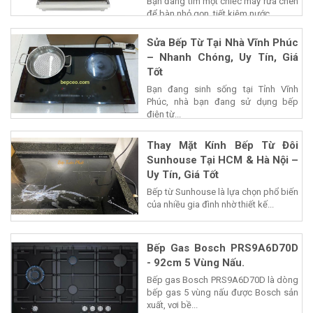
Bạn đang tìm một chiếc máy rửa chén
để bàn nhỏ gọn, tiết kiệm nước...
Sửa Bếp Từ Tại Nhà Vĩnh Phúc
– Nhanh Chóng, Uy Tín, Giá
Tốt
Bạn đang sinh sống tại Tỉnh Vĩnh
Phúc, nhà bạn đang sử dụng bếp
điện từ...
Thay Mặt Kính Bếp Từ Đôi
Sunhouse Tại HCM & Hà Nội –
Uy Tín, Giá Tốt
Bếp từ Sunhouse là lựa chọn phổ biến
của nhiều gia đình nhờ thiết kế...
Bếp Gas Bosch PRS9A6D70D
- 92cm 5 Vùng Nấu.
Bếp gas Bosch PRS9A6D70D là dòng
bếp gas 5 vùng nấu được Bosch sản
xuất, vơi bề...