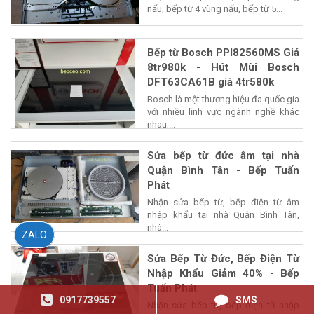
nấu, bếp từ 4 vùng nấu, bếp từ 5...
Bếp từ Bosch PPI82560MS Giá
8tr980k - Hút Mùi Bosch
DFT63CA61B giá 4tr580k
Bosch là một thương hiệu đa quốc gia
với nhiều lĩnh vực ngành nghề khác
nhau,...
Sửa bếp từ đức âm tại nhà
Quận Bình Tân - Bếp Tuấn
Phát
Nhận sửa bếp từ, bếp điện từ âm
nhập khẩu tại nhà Quận Bình Tân,
nhà...
ZALO
Sửa Bếp Từ Đức, Bếp Điện Từ
Nhập Khẩu Giảm 40% - Bếp
Tuấn Phát
0917739557
SMS
Nhận sửa bếp từ, bếp điện từ nhập