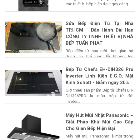
các thiết bị bếp hiện đại ngày càng...
Sửa Bếp Điện Từ Tại Nhà
TP.HCM – Bảo Hành Dài Hạn
CÔNG TY TNHH THIẾT BỊ NHÀ
BẾP TUẤN PHÁT
Bếp điện từ sau một thời gian sử
dụng có thể gặp lỗi không lên
nguồn,...
Bếp Từ Chefs EH-DIH326 Pro
Inverter Linh Kiện E.G.O, Mặt
Kính Schott - Giảm ngay 30%
Giới thiệu sản phẩm Bếp từ Chefs EH-
DIH326PRO là mẫu bếp từ đôi
Inveter...
Máy Hút Mùi Nhật Panasonic –
Giải Pháp Khử Mùi Cao Cấp
Cho Gian Bếp Hiện Đại
Máy hút mùi Panasonic là một trong