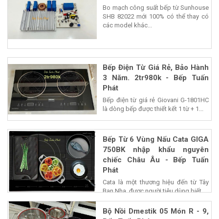
Bo mạch công suất bếp từ Sunhouse
SHB 82022 mới 100% có thể thay có
các model khác...
Bếp Điện Từ Giá Rẻ, Bảo Hành
3 Năm. 2tr980k - Bếp Tuấn
Phát
Bếp điện từ giá rẻ Giovani G-1801HC
là dòng bếp được thiết kết 1 từ + 1...
Bếp Từ 6 Vùng Nấu Cata GIGA
750BK nhập khẩu nguyên
chiếc Châu Âu - Bếp Tuấn
Phát
Cata là một thương hiệu đến từ Tây
Ban Nha, được người tiêu dùng biết...
Bộ Nồi Dmestik 05 Món R - 9,