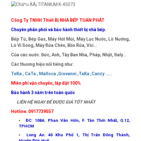
Công Ty TNHH Thiết Bị NHÀ BẾP TUẤN PHÁT
Chuyên phân phối và bảo hành thiết bị nhà bếp.
Bếp Từ, Bếp Gas, Máy Hút Mùi, Máy Lọc Nước, Lò Nướng,
Lò Vi Sóng, Máy Rửa Chén, Bồn Rửa, Vòi...
Của các nước. Đức, Anh, Tây Ban Nha, Pháp, Nhật, Italy...
Các thương hiệu nổi tiếng như:
TeKa ,
CaTa ,
Malloca
,
Giovanni
,
TaKa ,
Canzy
.....
Miễn phí vận chuyển, lắp đặt 100%
Bảo hành 3 năm trên toàn quốc
LIÊN HỆ NGAY ĐỂ ĐƯỢC GIÁ TỐT NHẤT
Hotline: 0917739557
ĐC: 108A. Phan Văn Hớn, F. Tân Thới Nhất, Q.12,
TPHCM
Long An: 40 Khu Phố 1, Thị Trấn Đông Thành,
Huyện Đức Huệ