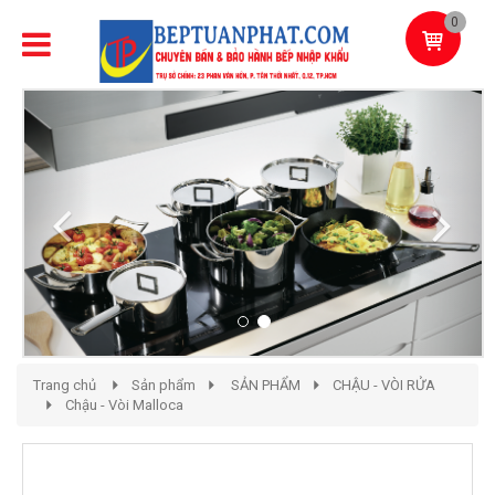
0
Previous
Next
Trang chủ
Sản phẩm
SẢN PHẨM
CHẬU - VÒI RỬA
Chậu - Vòi Malloca