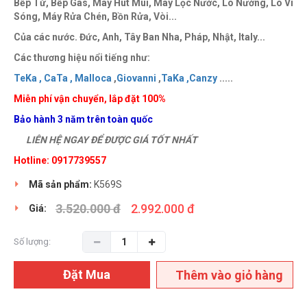
Bếp Từ, Bếp Gas, Máy Hút Mùi, Máy Lọc Nước, Lò Nướng, Lò Vi
Sóng, Máy Rửa Chén, Bồn Rửa, Vòi...
Của các nước. Đức, Anh, Tây Ban Nha, Pháp, Nhật, Italy...
Các thương hiệu nổi tiếng như:
TeKa ,
CaTa ,
Malloca
,
Giovanni
,
TaKa ,
Canzy
.....
Miễn phí vận chuyển, lắp đặt 100%
Bảo hành 3 năm trên toàn quốc
LIÊN HỆ NGAY ĐỂ ĐƯỢC GIÁ TỐT NHẤT
Hotline: 0917739557
Mã sản phẩm:
K569S
3.520.000 đ
2.992.000 đ
Giá:
Số lượng:
Đặt Mua
Thêm vào giỏ hàng