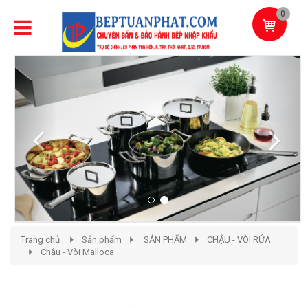
0
Previous
Next
Trang chủ
Sản phẩm
SẢN PHẨM
CHẬU - VÒI RỬA
Chậu - Vòi Malloca