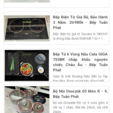
Bếp Điện Từ Giá Rẻ, Bảo Hành
3 Năm. 2tr980k - Bếp Tuấn
Phát
Bếp điện từ giá rẻ Giovani G-1801HC
là dòng bếp được thiết kết 1 từ + 1...
Bếp Từ 6 Vùng Nấu Cata GIGA
750BK nhập khẩu nguyên
chiếc Châu Âu - Bếp Tuấn
Phát
Cata là một thương hiệu đến từ Tây
Ban Nha, được người tiêu dùng biết...
Bộ Nồi Dmestik 05 Món R - 9,
Bếp Tuấn Phát
Bộ nồi Dmestik R9, có 5 món gồm 4
nồi và 1 chảo. Nồi lớn 24cm, nồi nhỡ
20cm,...