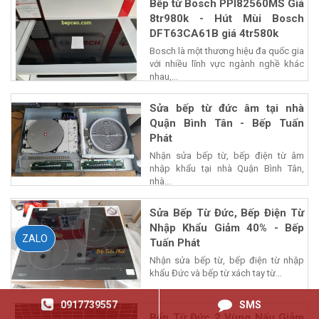
Bếp từ Bosch PPI82560MS Giá
8tr980k - Hút Mùi Bosch
DFT63CA61B giá 4tr580k
Bosch là một thương hiệu đa quốc gia
với nhiều lĩnh vực ngành nghề khác
nhau,...
Sửa bếp từ đức âm tại nhà
Quận Bình Tân - Bếp Tuấn
Phát
Nhận sửa bếp từ, bếp điện từ âm
nhập khẩu tại nhà Quận Bình Tân,
nhà...
Sửa Bếp Từ Đức, Bếp Điện Từ
Nhập Khẩu Giảm 40% - Bếp
ZALO
Tuấn Phát
Nhận sửa bếp từ, bếp điện từ nhập
khẩu Đức và bếp từ xách tay từ...
0917739557
SMS
Bếp Từ Đức 2 Vùng Nấu Giảm