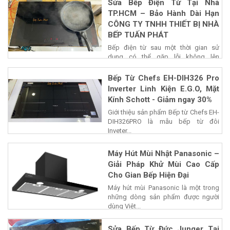
Sửa Bếp Điện Từ Tại Nhà
TP.HCM – Bảo Hành Dài Hạn
CÔNG TY TNHH THIẾT BỊ NHÀ
BẾP TUẤN PHÁT
Bếp điện từ sau một thời gian sử
dụng có thể gặp lỗi không lên
nguồn,...
Bếp Từ Chefs EH-DIH326 Pro
Inverter Linh Kiện E.G.O, Mặt
Kính Schott - Giảm ngay 30%
Giới thiệu sản phẩm Bếp từ Chefs EH-
DIH326PRO là mẫu bếp từ đôi
Inveter...
Máy Hút Mùi Nhật Panasonic –
Giải Pháp Khử Mùi Cao Cấp
Cho Gian Bếp Hiện Đại
Máy hút mùi Panasonic là một trong
những dòng sản phẩm được người
dùng Việt...
Sửa Bếp Từ Đức Junger Tại