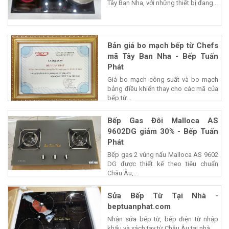
Tây Ban Nha, với những thiết bị đang...
Bản giá bo mạch bếp từ Chefs
mã Tây Ban Nha - Bếp Tuấn
Phát
Giá bo mạch công suất và bo mạch
bảng điều khiển thay cho các mã của
bếp từ...
Bếp Gas Đôi Malloca AS
9602DG giảm 30% - Bếp Tuấn
Phát
Bếp gas 2 vùng nấu Malloca AS 9602
DG được thiết kế theo tiêu chuẩn
Châu Âu,...
Sửa Bếp Từ Tại Nhà -
beptuanphat.com
Nhận sửa bếp từ, bếp điện từ nhập
khẩu và xách tay từ Châu Âu tại nhà,...