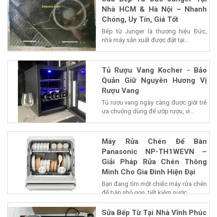
Nhà HCM & Hà Nội – Nhanh
Chóng, Uy Tín, Giá Tốt
Bếp từ Junger là thương hiệu Đức,
nhà máy sản xuất được đặt tại...
Tủ Rượu Vang Kocher - Bảo
Quản Giữ Nguyên Hương Vị
Rượu Vang
Tủ rượu vang ngày càng được giới trẻ
ưa chuộng dùng để ướp rượu, vì...
Máy Rửa Chén Để Bàn
Panasonic NP-TH1WEVN –
Giải Pháp Rửa Chén Thông
Minh Cho Gia Đình Hiện Đại
Bạn đang tìm một chiếc máy rửa chén
để bàn nhỏ gọn, tiết kiệm nước...
Sửa Bếp Từ Tại Nhà Vĩnh Phúc