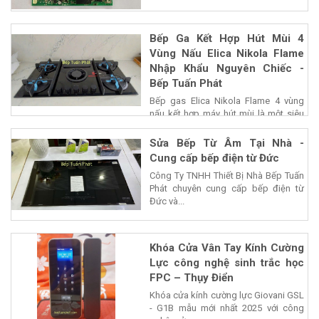
Bếp Ga Kết Hợp Hút Mùi 4
Vùng Nấu Elica Nikola Flame
Nhập Khẩu Nguyên Chiếc -
Bếp Tuấn Phát
Bếp gas Elica Nikola Flame 4 vùng
nấu kết hợp máy hút mùi là một siêu
phẩm của...
Sửa Bếp Từ Âm Tại Nhà -
Cung cấp bếp điện từ Đức
Công Ty TNHH Thiết Bị Nhà Bếp Tuấn
Phát chuyên cung cấp bếp điện từ
Đức và...
Khóa Cửa Vân Tay Kính Cường
Lực công nghệ sinh trắc học
FPC – Thụy Điển
Khóa cửa kính cường lực Giovani GSL
- G1B mẫu mới nhất 2025 với công