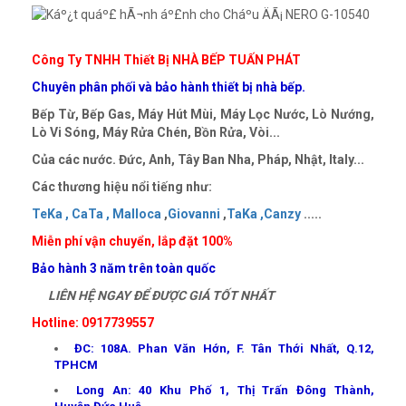
Công Ty TNHH Thiết Bị NHÀ BẾP TUẤN PHÁT
Chuyên phân phối và bảo hành thiết bị nhà bếp.
Bếp Từ, Bếp Gas, Máy Hút Mùi, Máy Lọc Nước, Lò Nướng,
Lò Vi Sóng, Máy Rửa Chén, Bồn Rửa, Vòi...
Của các nước. Đức, Anh, Tây Ban Nha, Pháp, Nhật, Italy...
Các thương hiệu nổi tiếng như:
TeKa ,
CaTa ,
Malloca
,
Giovanni
,
TaKa ,
Canzy
.....
Miễn phí vận chuyển, lắp đặt 100%
Bảo hành 3 năm trên toàn quốc
LIÊN HỆ NGAY ĐỂ ĐƯỢC GIÁ TỐT NHẤT
Hotline: 0917739557
ĐC: 108A. Phan Văn Hớn, F. Tân Thới Nhất, Q.12,
TPHCM
Long An: 40 Khu Phố 1, Thị Trấn Đông Thành,