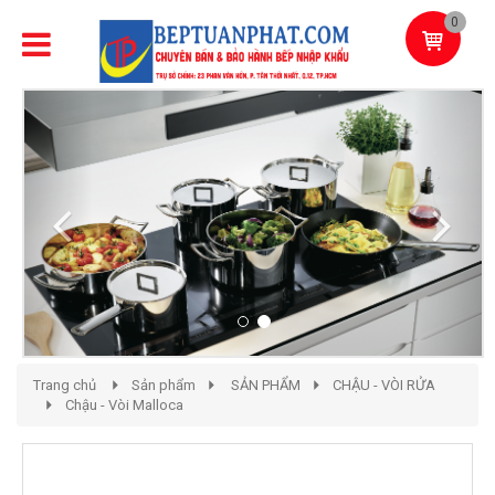
0
Previous
Next
Trang chủ
Sản phẩm
SẢN PHẨM
CHẬU - VÒI RỬA
Chậu - Vòi Malloca