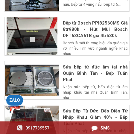
nấu, bếp từ 4 vùng nấu, bếp từ 5...
Bếp từ Bosch PPI82560MS Giá
8tr980k - Hút Mùi Bosch
DFT63CA61B giá 4tr580k
Bosch là một thương hiệu đa quốc gia
với nhiều lĩnh vực ngành nghề khác
nhau,...
Sửa bếp từ đức âm tại nhà
Quận Bình Tân - Bếp Tuấn
Phát
Nhận sửa bếp từ, bếp điện từ âm
nhập khẩu tại nhà Quận Bình Tân,
nhà...
ZALO
Sửa Bếp Từ Đức, Bếp Điện Từ
Nhập Khẩu Giảm 40% - Bếp
Tuấn Phát
0917739557
SMS
Nhận sửa bếp từ, bếp điện từ nhập