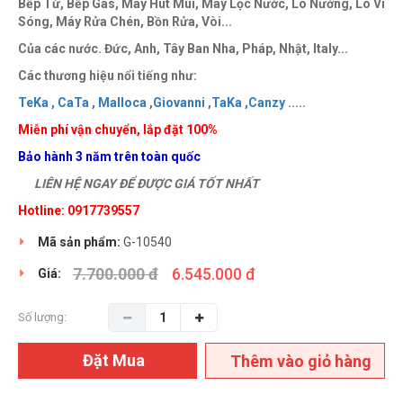
Bếp Từ, Bếp Gas, Máy Hút Mùi, Máy Lọc Nước, Lò Nướng, Lò Vi
Sóng, Máy Rửa Chén, Bồn Rửa, Vòi...
Của các nước. Đức, Anh, Tây Ban Nha, Pháp, Nhật, Italy...
Các thương hiệu nổi tiếng như:
TeKa ,
CaTa ,
Malloca
,
Giovanni
,
TaKa ,
Canzy
.....
Miễn phí vận chuyển, lắp đặt 100%
Bảo hành 3 năm trên toàn quốc
LIÊN HỆ NGAY ĐỂ ĐƯỢC GIÁ TỐT NHẤT
Hotline: 0917739557
Mã sản phẩm:
G-10540
7.700.000 đ
6.545.000 đ
Giá:
Số lượng:
Đặt Mua
Thêm vào giỏ hàng