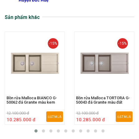
Huyện Đức Huệ
Sản phẩm khác
-15%
-15%
Bồn rửa Malloca BIANCO G-
Bồn rửa Malloca TORTORA G-
50062 đá Granite màu kem
50043 đá Granite màu đất
12.100.000 đ
12.100.000 đ
ĐẶT MUA
ĐẶT MUA
10.285.000 đ
10.285.000 đ