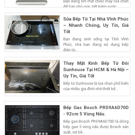
Bạn đang tìm một chiếc máy rửa chén
để bàn nhỏ gọn, tiết kiệm nước...
Sửa Bếp Từ Tại Nhà Vĩnh Phúc
– Nhanh Chóng, Uy Tín, Giá
Tốt
Bạn đang sinh sống tại Tỉnh Vĩnh
Phúc, nhà bạn đang sử dụng bếp
điện từ...
Thay Mặt Kính Bếp Từ Đôi
Sunhouse Tại HCM & Hà Nội –
Uy Tín, Giá Tốt
Bếp từ Sunhouse là lựa chọn phổ biến
của nhiều gia đình nhờ thiết kế...
Bếp Gas Bosch PRS9A6D70D
- 92cm 5 Vùng Nấu.
Bếp gas Bosch PRS9A6D70D là dòng
bếp gas 5 vùng nấu được Bosch sản
xuất, vơi bề...