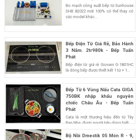
Bo mạch công suất bếp từ Sunhouse
SHB 82022 mới 100% có thể thay có
các model khác...
Bếp Điện Từ Giá Rẻ, Bảo Hành
3 Năm. 2tr980k - Bếp Tuấn
Phát
Bếp điện từ giá rẻ Giovani G-1801HC
là dòng bếp được thiết kết 1 từ + 1...
Bếp Từ 6 Vùng Nấu Cata GIGA
750BK nhập khẩu nguyên
chiếc Châu Âu - Bếp Tuấn
Phát
Cata là một thương hiệu đến từ Tây
Ban Nha, được người tiêu dùng biết...
Bộ Nồi Dmestik 05 Món R - 9,