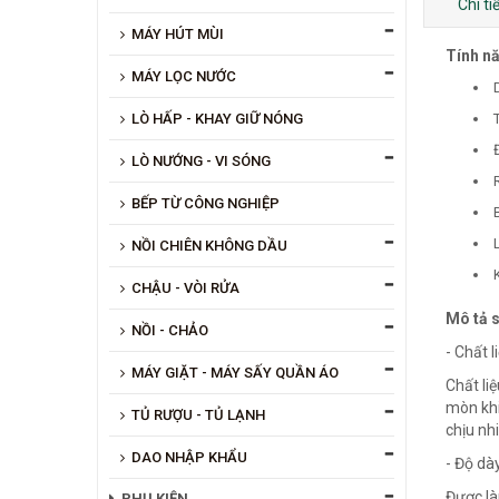
Chi t
MÁY HÚT MÙI
Tính nă
MÁY LỌC NƯỚC
LÒ HẤP - KHAY GIỮ NÓNG
LÒ NƯỚNG - VI SÓNG
R
BẾP TỪ CÔNG NGHIỆP
NỒI CHIÊN KHÔNG DẦU
CHẬU - VÒI RỬA
Mô tả 
NỒI - CHẢO
- Chất l
MÁY GIẶT - MÁY SẤY QUẦN ÁO
Chất li
mòn khi
TỦ RƯỢU - TỦ LẠNH
chịu nh
DAO NHẬP KHẨU
- Độ d
Được là
PHỤ KIỆN