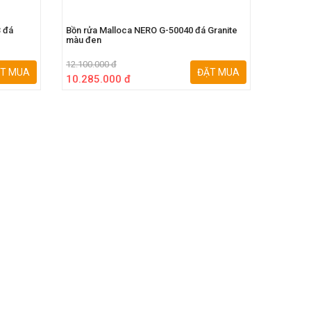
 đá
Bồn rửa Malloca NERO G-50040 đá Granite
Bồn Rửa
màu đen
12.100.000 đ
7.700.00
T MUA
ĐẶT MUA
10.285.000 đ
6.545.