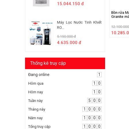
15.044.150 đ
Bồn rửa M
Granite m
Máy Lọc Nước Tinh Khiết
12.100.000
RO...
10.285.0
5.150.000 đ
4.635.000 đ
Thống kê truy cập
Đang online
1
1
0
Hôm qua
1
0
Hôm nay
5
0
0
Tuần này
1
0
0
0
Tháng này
1
0
0
0
Năm nay
1
0
0
0
Tổng truy cập