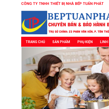
CÔNG TY TNHH THIẾT BỊ NHÀ BẾP TUẤN PHÁT
TRANG CHỦ
SẢN PHẨM
PHỤ KIỆN
LINH 
Previous