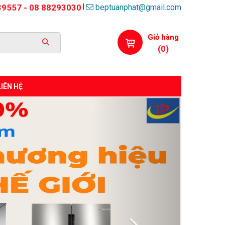
beptuanphat@gmail.com
|
39557 - 08 88293030
Giỏ hàng
(
0
)
LIÊN HỆ
Next