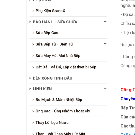
nghề, l
Phụ Kiện GrandX
- Độ sâ
BẢO HÀNH - SỬA CHỮA
Chiều s
- Tiện l
Sửa Bếp Gas
Sửa Bếp Từ - Điện Từ
Rổ lọc 
Sửa Máy Hút Mùi Nhà Bếp
- Công 
Công ng
Cắt Đá - Vá Đá, Lắp đặt thiết bị bếp
ĐÈN XÔNG TINH DẦU
LINH KIỆN
Công T
Chuyên 
Bo Mạch & Mâm Nhiệt Bếp
Bếp Từ,
Ống Bạc - Ống Nhôm Thoát Khí
Của các
Thay Lõi Lọc Nước
Các thư
Than - Vải Than Máy Hút Mùi