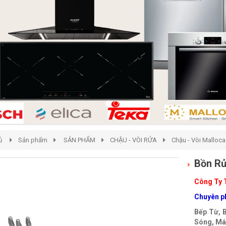
ủ
Sản phẩm
SẢN PHẨM
CHẬU - VÒI RỬA
Chậu - Vòi Malloca
Bồn Rử
Công Ty 
Chuyên ph
Bếp Từ, 
Sóng, Máy