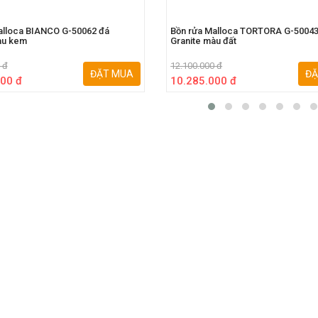
alloca BIANCO G-50062 đá
Bồn rửa Malloca TORTORA G-50043
àu kem
Granite màu đất
 đ
12.100.000 đ
ĐẶT MUA
ĐẶ
00 đ
10.285.000 đ