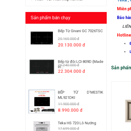
TeKa ,
Miễn ph
Sản phẩm bán chạy
Bảo hà
LIÊN 
Bếp Từ Givani GC 7026TSC
Hotlin
25.165.000 đ
20.130.000 đ
Bếp từ đôi LCI-809D (Made
26.240.000 đ
In...
Sản phẩ
22.304.000 đ
BẾP TỪ D'MESTIK
ML921DKI
11.900.000 đ
8.990.000 đ
Teka HS 720 Lò Nướng
17.699.000 đ