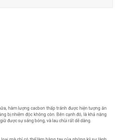
ế nữa, hàm lượng cacbon thấp tránh được hiện tượng ăn
năng bị nhiễm độc không còn. Bên cạnh đó, là khả năng
 giữ được sự sáng bóng, và lau chùi rất dễ dàng.
loại mà chỉ có thể làm bằng tay của những kỹ sư lành