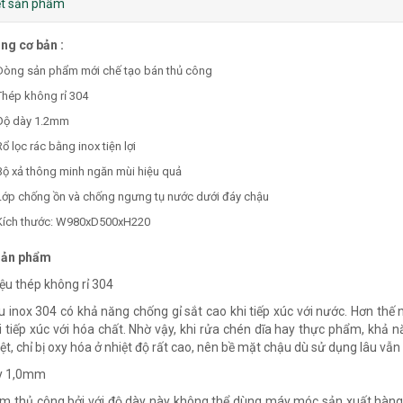
iết sản phẩm
ng cơ bản :
Dòng sản phẩm mới chế tạo bán thủ công
Thép không rỉ 304
Độ dày 1.2mm
ổ lọc rác bằng inox tiện lợi
Bộ xả thông minh ngăn mùi hiệu quả
Lớp chống ồn và chống ngưng tụ nước dưới đáy chậu
Kích thước: W980xD500xH220
sản phẩm
iệu thép không rỉ 304
ệu inox 304 có khả năng chống gỉ sắt cao khi tiếp xúc với nước. Hơn th
 tiếp xúc với hóa chất. Nhờ vậy, khi rửa chén dĩa hay thực phẩm, khả 
iệt, chỉ bị oxy hóa ở nhiệt độ rất cao, nên bề mặt chậu dù sử dụng lâu vẫn
ày 1,0mm
m thủ công bởi với độ dày này không thể dùng máy móc sản xuất hàng 