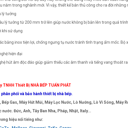
âu năm trong nghành mới. Vì vậy, thiết kế bán thủ công cho ra đời những
u lý tưởng
âu lý tưởng từ 200 mm trở lên giúp nước không bị bắn lên trong quá trình
ợi khi sử dụng
rác bằng inox tiện lợi, chống ngưng tụ nước tránh tình trạng ẩm mốc. Bộ
nghệ hiện đại
hệ hút âm độc đáo giúp giảm thiểu các âm thanh và tiếng vang thoát ra 
y TNHH Thiết Bị NHÀ BẾP TUẤN PHÁT
phân phối và bảo hành thiết bị nhà bếp.
 Bếp Gas, Máy Hút Mùi, Máy Lọc Nước, Lò Nướng, Lò Vi Sóng, Máy Rử
 nước. Đức, Anh, Tây Ban Nha, Pháp, Nhật, Italy...
ơng hiệu nổi tiếng như: