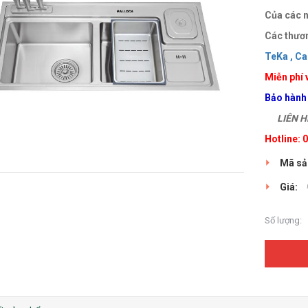
Của các n
Các thươn
TeKa ,
Ca
Miễn phí 
Bảo hành
LIÊN HỆ
Hotline:
Mã sả
Giá:
Số lượng: