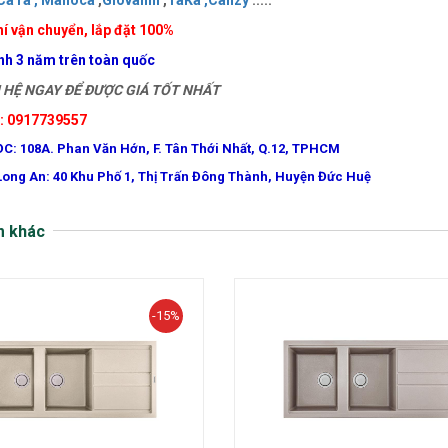
CaTa ,
Malloca
,
Giovanni
,
TaKa ,
Canzy
.....
í vận chuyển, lắp đặt 100%
nh 3 năm trên toàn quốc
HỆ NGAY ĐỂ ĐƯỢC GIÁ TỐT NHẤT
e: 0917739557
ĐC: 108A. Phan Văn Hớn, F. Tân Thới Nhất, Q.12, TPHCM
Long An: 40 Khu Phố 1, Thị Trấn Đông Thành, Huyện Đức Huệ
m khác
-15%