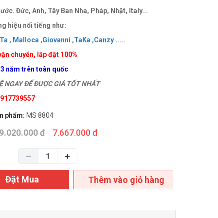
ước. Đức, Anh, Tây Ban Nha, Pháp, Nhật, Italy...
g hiệu nổi tiếng như:
Ta ,
Malloca
,
Giovanni
,
TaKa ,
Canzy
.....
vận chuyển, lắp đặt 100%
 3 năm trên toàn quốc
 NGAY ĐỂ ĐƯỢC GIÁ TỐT NHẤT
 0917739557
n phẩm:
MS 8804
9.020.000 đ
7.667.000 đ
Đặt Mua
Thêm vào giỏ hàng