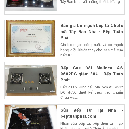
Tây Ban Nha, với những thiết bị đang...
Bản giá bo mạch bếp từ Chefs
mã Tây Ban Nha - Bếp Tuấn
Phát
Giá bo mạch công suất và bo mạch
bảng điều khiển thay cho các mã của
bếp từ...
Bếp Gas Đôi Malloca AS
9602DG giảm 30% - Bếp Tuấn
Phát
Bếp gas 2 vùng nấu Malloca AS 9602
DG được thiết kế theo tiêu chuẩn
Châu Âu,...
Sửa Bếp Từ Tại Nhà -
beptuanphat.com
Nhận sửa bếp từ, bếp điện từ nhập
khẩu và xách tay từ Châu Âu tại nhà,...