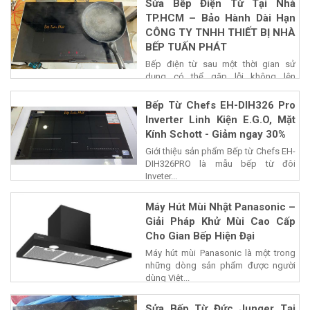
Sửa Bếp Điện Từ Tại Nhà
TP.HCM – Bảo Hành Dài Hạn
CÔNG TY TNHH THIẾT BỊ NHÀ
BẾP TUẤN PHÁT
Bếp điện từ sau một thời gian sử
dụng có thể gặp lỗi không lên
nguồn,...
Bếp Từ Chefs EH-DIH326 Pro
Inverter Linh Kiện E.G.O, Mặt
Kính Schott - Giảm ngay 30%
Giới thiệu sản phẩm Bếp từ Chefs EH-
DIH326PRO là mẫu bếp từ đôi
Inveter...
Máy Hút Mùi Nhật Panasonic –
Giải Pháp Khử Mùi Cao Cấp
Cho Gian Bếp Hiện Đại
Máy hút mùi Panasonic là một trong
những dòng sản phẩm được người
dùng Việt...
Sửa Bếp Từ Đức Junger Tại