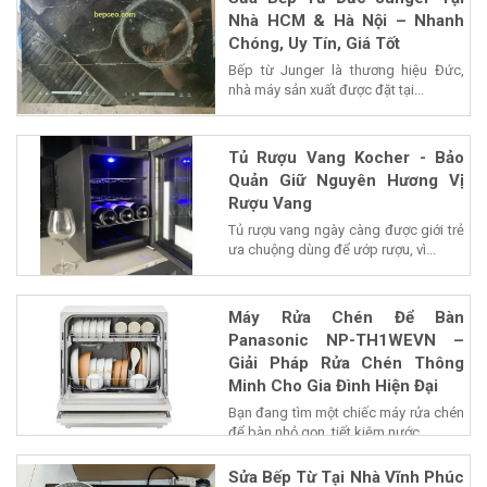
Nhà HCM & Hà Nội – Nhanh
Chóng, Uy Tín, Giá Tốt
Bếp từ Junger là thương hiệu Đức,
nhà máy sản xuất được đặt tại...
Tủ Rượu Vang Kocher - Bảo
Quản Giữ Nguyên Hương Vị
Rượu Vang
Tủ rượu vang ngày càng được giới trẻ
ưa chuộng dùng để ướp rượu, vì...
Máy Rửa Chén Để Bàn
Panasonic NP-TH1WEVN –
Giải Pháp Rửa Chén Thông
Minh Cho Gia Đình Hiện Đại
Bạn đang tìm một chiếc máy rửa chén
để bàn nhỏ gọn, tiết kiệm nước...
Sửa Bếp Từ Tại Nhà Vĩnh Phúc