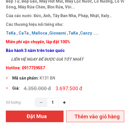
Bếp Từ, Bếp Gas, Máy Hút Mùi, Máy Lọc Nước, Lò Nướng, Lò Vi
Sóng, Máy Rửa Chén, Bồn Rửa, Vòi...
Của các nước. Đức, Anh, Tây Ban Nha, Pháp, Nhật, Italy...
Các thương hiệu nổi tiếng như:
TeKa ,
CaTa ,
Malloca
,
Giovanni
,
TaKa ,
Canzy
.....
Miễn phí vận chuyển, lắp đặt 100%
Bảo hành 3 năm trên toàn quốc
LIÊN HỆ NGAY ĐỂ ĐƯỢC GIÁ TỐT NHẤT
Hotline: 0917739557
Mã sản phẩm:
K131 BN
4.350.000 đ
3.697.500 đ
Giá:
Số lượng:
Đặt Mua
Thêm vào giỏ hàng