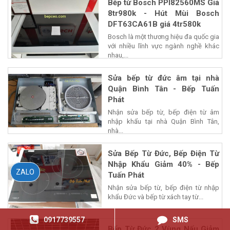
Bếp từ Bosch PPI82560MS Giá
8tr980k - Hút Mùi Bosch
DFT63CA61B giá 4tr580k
Bosch là một thương hiệu đa quốc gia
với nhiều lĩnh vực ngành nghề khác
nhau,...
Sửa bếp từ đức âm tại nhà
Quận Bình Tân - Bếp Tuấn
Phát
Nhận sửa bếp từ, bếp điện từ âm
nhập khẩu tại nhà Quận Bình Tân,
nhà...
Sửa Bếp Từ Đức, Bếp Điện Từ
Nhập Khẩu Giảm 40% - Bếp
ZALO
Tuấn Phát
Nhận sửa bếp từ, bếp điện từ nhập
khẩu Đức và bếp từ xách tay từ...
0917739557
SMS
Bếp Từ Đức 2 Vùng Nấu Giảm