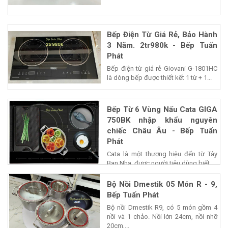
Bếp Điện Từ Giá Rẻ, Bảo Hành
3 Năm. 2tr980k - Bếp Tuấn
Phát
Bếp điện từ giá rẻ Giovani G-1801HC
là dòng bếp được thiết kết 1 từ + 1...
Bếp Từ 6 Vùng Nấu Cata GIGA
750BK nhập khẩu nguyên
chiếc Châu Âu - Bếp Tuấn
Phát
Cata là một thương hiệu đến từ Tây
Ban Nha, được người tiêu dùng biết...
Bộ Nồi Dmestik 05 Món R - 9,
Bếp Tuấn Phát
Bộ nồi Dmestik R9, có 5 món gồm 4
nồi và 1 chảo. Nồi lớn 24cm, nồi nhỡ
20cm,...