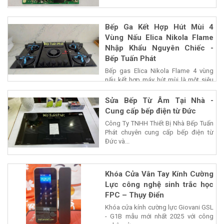
Bếp Ga Kết Hợp Hút Mùi 4
Vùng Nấu Elica Nikola Flame
Nhập Khẩu Nguyên Chiếc -
Bếp Tuấn Phát
Bếp gas Elica Nikola Flame 4 vùng
nấu kết hợp máy hút mùi là một siêu
phẩm của...
Sửa Bếp Từ Âm Tại Nhà -
Cung cấp bếp điện từ Đức
Công Ty TNHH Thiết Bị Nhà Bếp Tuấn
Phát chuyên cung cấp bếp điện từ
Đức và...
Khóa Cửa Vân Tay Kính Cường
Lực công nghệ sinh trắc học
FPC – Thụy Điển
Khóa cửa kính cường lực Giovani GSL
- G1B mẫu mới nhất 2025 với công