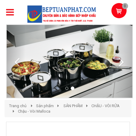
0
Previous
Next
Trang chủ
Sản phẩm
SẢN PHẨM
CHẬU - VÒI RỬA
Chậu - Vòi Malloca