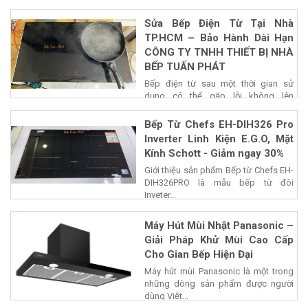
Sửa Bếp Điện Từ Tại Nhà
TP.HCM – Bảo Hành Dài Hạn
CÔNG TY TNHH THIẾT BỊ NHÀ
BẾP TUẤN PHÁT
Bếp điện từ sau một thời gian sử
dụng có thể gặp lỗi không lên
nguồn,...
Bếp Từ Chefs EH-DIH326 Pro
Inverter Linh Kiện E.G.O, Mặt
Kính Schott - Giảm ngay 30%
Giới thiệu sản phẩm Bếp từ Chefs EH-
DIH326PRO là mẫu bếp từ đôi
Inveter...
Máy Hút Mùi Nhật Panasonic –
Giải Pháp Khử Mùi Cao Cấp
Cho Gian Bếp Hiện Đại
Máy hút mùi Panasonic là một trong
những dòng sản phẩm được người
dùng Việt...