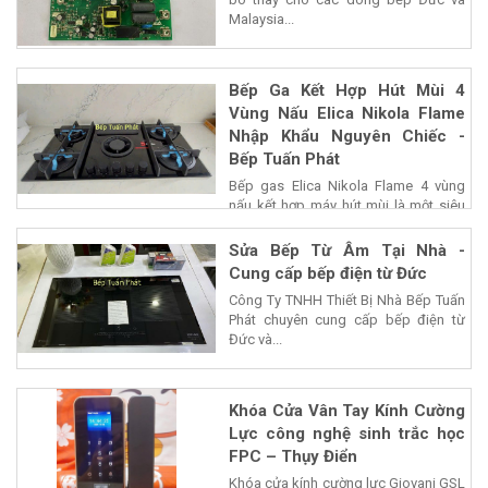
Malaysia...
Bếp Ga Kết Hợp Hút Mùi 4
Vùng Nấu Elica Nikola Flame
Nhập Khẩu Nguyên Chiếc -
Bếp Tuấn Phát
Bếp gas Elica Nikola Flame 4 vùng
nấu kết hợp máy hút mùi là một siêu
phẩm của...
Sửa Bếp Từ Âm Tại Nhà -
Cung cấp bếp điện từ Đức
Công Ty TNHH Thiết Bị Nhà Bếp Tuấn
Phát chuyên cung cấp bếp điện từ
Đức và...
Khóa Cửa Vân Tay Kính Cường
Lực công nghệ sinh trắc học
FPC – Thụy Điển
Khóa cửa kính cường lực Giovani GSL