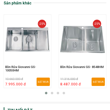
Sản phẩm khác
-25%
-25%
Bồn Rửa Giovanni GS-
Bồn Rửa Giovanni GS- 8548HM
10050HM
10.660.000 đ
11.316.000 đ
ĐẶT MUA
ĐẶT MUA
7.995.000 đ
8.487.000 đ