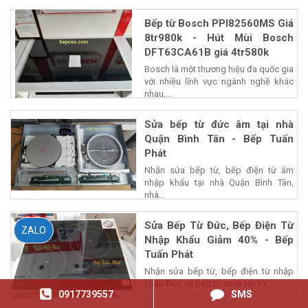
Bếp từ Bosch PPI82560MS Giá
8tr980k - Hút Mùi Bosch
DFT63CA61B giá 4tr580k
Bosch là một thương hiệu đa quốc gia
với nhiều lĩnh vực ngành nghề khác
nhau,...
Sửa bếp từ đức âm tại nhà
Quận Bình Tân - Bếp Tuấn
Phát
Nhận sửa bếp từ, bếp điện từ âm
nhập khẩu tại nhà Quận Bình Tân,
nhà...
Sửa Bếp Từ Đức, Bếp Điện Từ
ZALO
Nhập Khẩu Giảm 40% - Bếp
Tuấn Phát
Nhận sửa bếp từ, bếp điện từ nhập
khẩu Đức và bếp từ xách tay từ...
0917739557
SMS