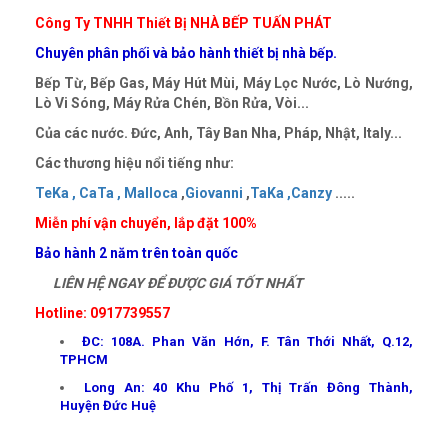
Công Ty TNHH Thiết Bị NHÀ BẾP TUẤN PHÁT
Chuyên phân phối và bảo hành thiết bị nhà bếp.
Bếp Từ, Bếp Gas, Máy Hút Mùi, Máy Lọc Nước, Lò Nướng,
Lò Vi Sóng, Máy Rửa Chén, Bồn Rửa, Vòi...
Của các nước. Đức, Anh, Tây Ban Nha, Pháp, Nhật, Italy...
Các thương hiệu nổi tiếng như:
TeKa ,
CaTa ,
Malloca
,
Giovanni
,
TaKa ,
Canzy
.....
Miễn phí vận chuyển, lắp đặt 100%
Bảo hành 2 năm trên toàn quốc
LIÊN HỆ NGAY ĐỂ ĐƯỢC GIÁ TỐT NHẤT
Hotline: 0917739557
ĐC: 108A. Phan Văn Hớn, F. Tân Thới Nhất, Q.12,
TPHCM
Long An: 40 Khu Phố 1, Thị Trấn Đông Thành,
Huyện Đức Huệ