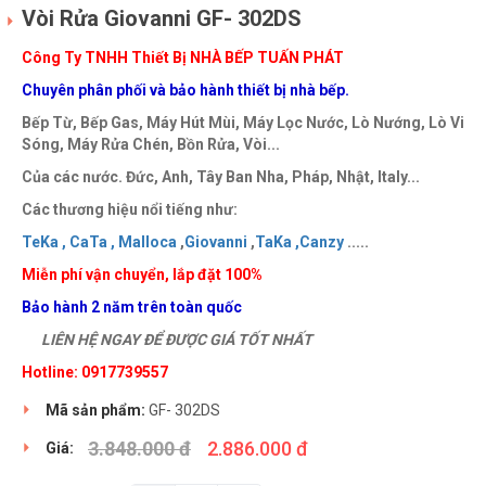
Vòi Rửa Giovanni GF- 302DS
Công Ty TNHH Thiết Bị NHÀ BẾP TUẤN PHÁT
Chuyên phân phối và bảo hành thiết bị nhà bếp.
Bếp Từ, Bếp Gas, Máy Hút Mùi, Máy Lọc Nước, Lò Nướng, Lò Vi
Sóng, Máy Rửa Chén, Bồn Rửa, Vòi...
Của các nước. Đức, Anh, Tây Ban Nha, Pháp, Nhật, Italy...
Các thương hiệu nổi tiếng như:
TeKa ,
CaTa ,
Malloca
,
Giovanni
,
TaKa ,
Canzy
.....
Miễn phí vận chuyển, lắp đặt 100%
Bảo hành 2 năm trên toàn quốc
LIÊN HỆ NGAY ĐỂ ĐƯỢC GIÁ TỐT NHẤT
Hotline: 0917739557
Mã sản phẩm:
GF- 302DS
3.848.000 đ
2.886.000 đ
Giá: