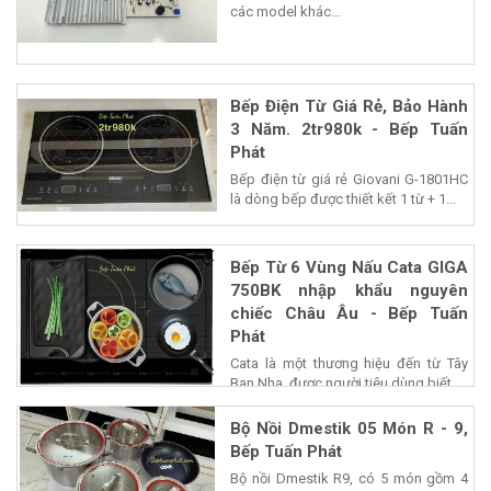
các model khác...
Bếp Điện Từ Giá Rẻ, Bảo Hành
3 Năm. 2tr980k - Bếp Tuấn
Phát
Bếp điện từ giá rẻ Giovani G-1801HC
là dòng bếp được thiết kết 1 từ + 1...
Bếp Từ 6 Vùng Nấu Cata GIGA
750BK nhập khẩu nguyên
chiếc Châu Âu - Bếp Tuấn
Phát
Cata là một thương hiệu đến từ Tây
Ban Nha, được người tiêu dùng biết...
Bộ Nồi Dmestik 05 Món R - 9,
Bếp Tuấn Phát
Bộ nồi Dmestik R9, có 5 món gồm 4