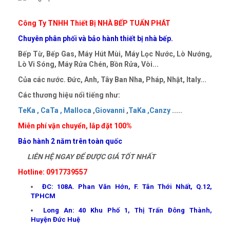
Công Ty TNHH Thiết Bị NHÀ BẾP TUẤN PHÁT
Chuyên phân phối và bảo hành thiết bị nhà bếp.
Bếp Từ, Bếp Gas, Máy Hút Mùi, Máy Lọc Nước, Lò Nướng,
Lò Vi Sóng, Máy Rửa Chén, Bồn Rửa, Vòi...
Của các nước. Đức, Anh, Tây Ban Nha, Pháp, Nhật, Italy...
Các thương hiệu nổi tiếng như:
TeKa ,
CaTa ,
Malloca
,
Giovanni
,
TaKa ,
Canzy
.....
Miễn phí vận chuyển, lắp đặt 100%
Bảo hành 2 năm trên toàn quốc
LIÊN HỆ NGAY ĐỂ ĐƯỢC GIÁ TỐT NHẤT
Hotline: 0917739557
ĐC: 108A. Phan Văn Hớn, F. Tân Thới Nhất, Q.12,
TPHCM
Long An: 40 Khu Phố 1, Thị Trấn Đông Thành,
Huyện Đức Huệ