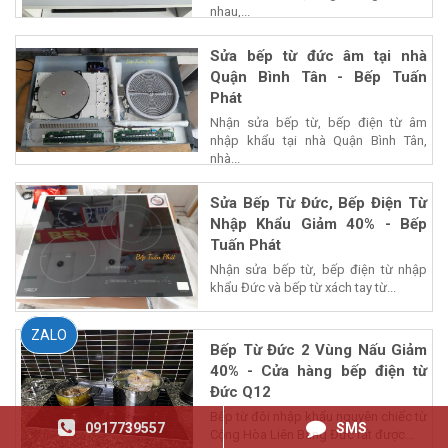
với nhiều lĩnh vực ngành nghề khác
nhau,...
Sửa bếp từ đức âm tại nhà
Quận Bình Tân - Bếp Tuấn
Phát
Nhận sửa bếp từ, bếp điện từ âm
nhập khẩu tại nhà Quận Bình Tân,
nhà...
Sửa Bếp Từ Đức, Bếp Điện Từ
Nhập Khẩu Giảm 40% - Bếp
Tuấn Phát
Nhận sửa bếp từ, bếp điện từ nhập
khẩu Đức và bếp từ xách tay từ...
ZALO
Bếp Từ Đức 2 Vùng Nấu Giảm
40% - Cửa hàng bếp điện từ
Đức Q12
Bếp từ đôi nhập khẩu nguyên chiếc từ
0917739557
SMS
Cộng Hòa Liên Bang Đức rất được...