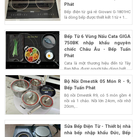
3 Năm. 2tr980k - Bếp Tuấn
Phát
Bếp điện từ giá rẻ Giovani G-1801HC
là dòng bếp được thiết kết 1 từ + 1...
Bếp Từ 6 Vùng Nấu Cata GIGA
750BK nhập khẩu nguyên
chiếc Châu Âu - Bếp Tuấn
Phát
Cata là một thương hiệu đến từ Tây
Ban Nha, được người tiêu dùng biết...
Bộ Nồi Dmestik 05 Món R - 9,
Bếp Tuấn Phát
Bộ nồi Dmestik R9, có 5 món gồm 4
nồi và 1 chảo. Nồi lớn 24cm, nồi nhỡ
20cm,...
Sửa Bếp Điện Từ - Thiết bị nhà
nhà bếp nhập khẩu Đức, Bếp