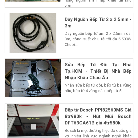
hồng ngoại âm nhập khẩu tại khu
vực...
Dây Nguồn Bếp Từ 2 x 2.5mm -
3m
Dây nguồn bếp từ âm 2 x 2.5mm dài
3m, công suất chịu tải tối đa 5.500W
Chuôi...
Sửa Bếp Từ Đôi Tại Nhà
Tp.HCM - Thiết Bị Nhà Bếp
Nhập Khẩu Châu Âu
Nhận sửa bếp từ đôi, bếp từ ba vùng
nấu, bếp từ 4 vùng nấu, bếp từ 5...
Bếp từ Bosch PPI82560MS Giá
8tr980k - Hút Mùi Bosch
DFT63CA61B giá 4tr580k
Bosch là một thương hiệu đa quốc gia