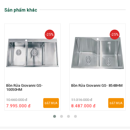
Sản phẩm khác
-25%
-25%
Bồn Rửa Giovanni GS-
Bồn Rửa Giovanni GS- 8548HM
10050HM
10.660.000 đ
11.316.000 đ
ĐẶT MUA
ĐẶT MUA
7.995.000 đ
8.487.000 đ