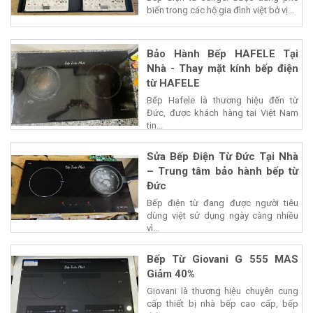
Bếp điện từ Junger được dùng phổ
biến trong các hộ gia đình việt bở vị...
Bảo Hành Bếp HAFELE Tại
Nhà - Thay mặt kính bếp điện
từ HAFELE
Bếp Hafele là thương hiệu đến từ
Đức, được khách hàng tại Việt Nam
tin...
Sửa Bếp Điện Từ Đức Tại Nhà
– Trung tâm bảo hành bếp từ
Đức
Bếp điện từ đang được người tiêu
dùng việt sử dụng ngày càng nhiều
vì...
Bếp Từ Giovani G 555 MAS
Giảm 40%
Giovani là thương hiệu chuyên cung
cấp thiết bị nhà bếp cao cấp, bếp