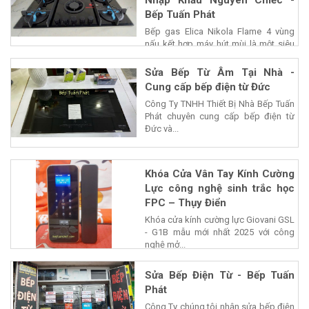
Nhập Khẩu Nguyên Chiếc -
Bếp Tuấn Phát
Bếp gas Elica Nikola Flame 4 vùng
nấu kết hợp máy hút mùi là một siêu
phẩm của...
Sửa Bếp Từ Âm Tại Nhà -
Cung cấp bếp điện từ Đức
Công Ty TNHH Thiết Bị Nhà Bếp Tuấn
Phát chuyên cung cấp bếp điện từ
Đức và...
Khóa Cửa Vân Tay Kính Cường
Lực công nghệ sinh trắc học
FPC – Thụy Điển
Khóa cửa kính cường lực Giovani GSL
- G1B mẫu mới nhất 2025 với công
nghệ mở...
Sửa Bếp Điện Từ - Bếp Tuấn
Phát