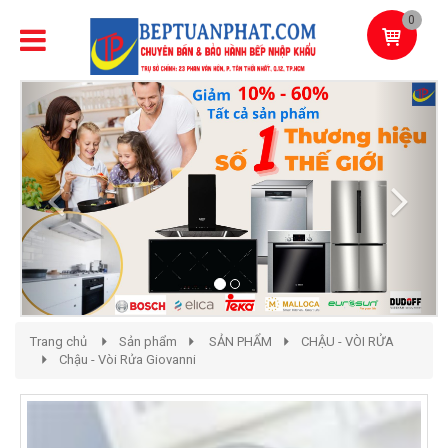
0
Previous
Next
Trang chủ
Sản phẩm
SẢN PHẨM
CHẬU - VÒI RỬA
Chậu - Vòi Rửa Giovanni