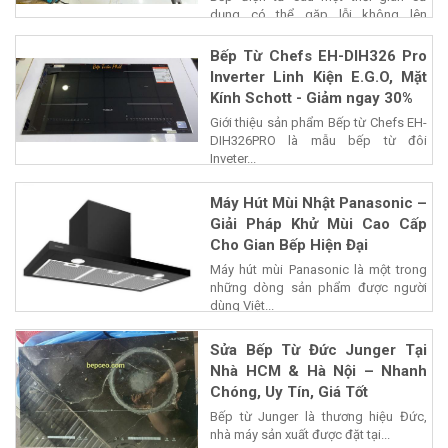
Bếp điện từ sau một thời gian sử
dụng có thể gặp lỗi không lên
nguồn,...
Bếp Từ Chefs EH-DIH326 Pro
Inverter Linh Kiện E.G.O, Mặt
Kính Schott - Giảm ngay 30%
Giới thiệu sản phẩm Bếp từ Chefs EH-
DIH326PRO là mẫu bếp từ đôi
Inveter...
Máy Hút Mùi Nhật Panasonic –
Giải Pháp Khử Mùi Cao Cấp
Cho Gian Bếp Hiện Đại
Máy hút mùi Panasonic là một trong
những dòng sản phẩm được người
dùng Việt...
Sửa Bếp Từ Đức Junger Tại
Nhà HCM & Hà Nội – Nhanh
Chóng, Uy Tín, Giá Tốt
Bếp từ Junger là thương hiệu Đức,
nhà máy sản xuất được đặt tại...