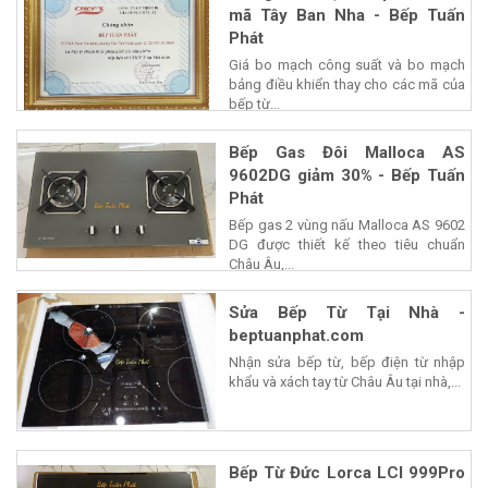
Bản giá bo mạch bếp từ Chefs
mã Tây Ban Nha - Bếp Tuấn
Phát
Giá bo mạch công suất và bo mạch
bảng điều khiển thay cho các mã của
bếp từ...
Bếp Gas Đôi Malloca AS
9602DG giảm 30% - Bếp Tuấn
Phát
Bếp gas 2 vùng nấu Malloca AS 9602
DG được thiết kế theo tiêu chuẩn
Châu Âu,...
Sửa Bếp Từ Tại Nhà -
beptuanphat.com
Nhận sửa bếp từ, bếp điện từ nhập
khẩu và xách tay từ Châu Âu tại nhà,...
Bếp Từ Đức Lorca LCI 999Pro