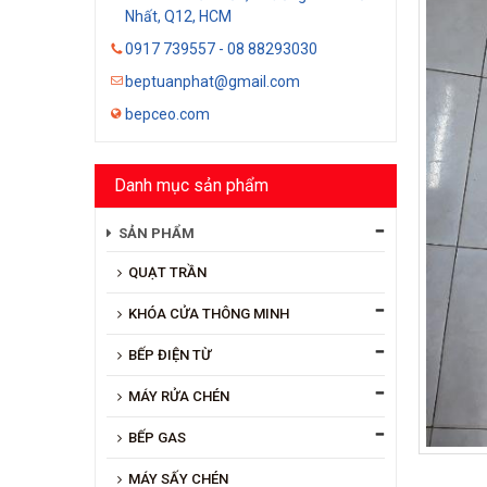
Nhất, Q12, HCM
0917 739557 - 08 88293030
beptuanphat@gmail.com
bepceo.com
Danh mục sản phẩm
SẢN PHẨM
QUẠT TRẦN
KHÓA CỬA THÔNG MINH
BẾP ĐIỆN TỪ
MÁY RỬA CHÉN
BẾP GAS
MÁY SẤY CHÉN