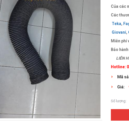
Của các n
Các thươn
Teka
,
Fa
Giovani
,
Miễn phí 
Bảo hành
LIÊN HỆ
Hotline:
Mã sả
Giá:
Số lượng: