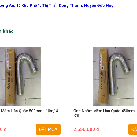
Long An: 40 Khu Phố 1, Thị Trấn Đông Thành, Huyện Đức Huệ
m khác
 Mềm Hàn Quốc 500mm - 10m/ 4
Ống Nhôm Mềm Hàn Quốc 450mm -
lớp
0 đ
2.550.000 đ
ĐẶT MUA
ĐẶ