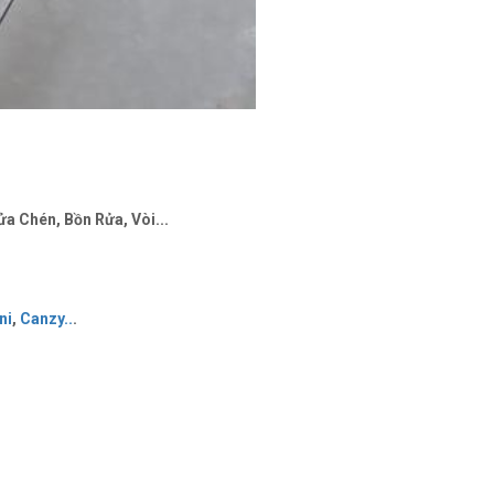
a Chén, Bồn Rửa, Vòi...
ni
,
Canzy
..
.