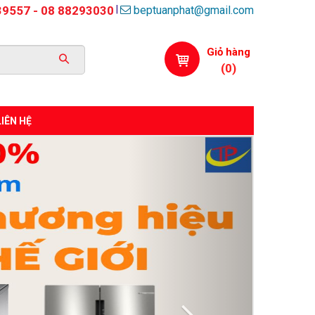
beptuanphat@gmail.com
|
39557 - 08 88293030
Giỏ hàng
(
0
)
LIÊN HỆ
Next