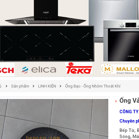
ủ
Sản phẩm
LINH KIỆN
Ống Bạc - Ống Nhôm Thoát Khí
Ống Vả
CÔNG TY
Chuyên ph
Bếp Từ, 
Sóng, Máy