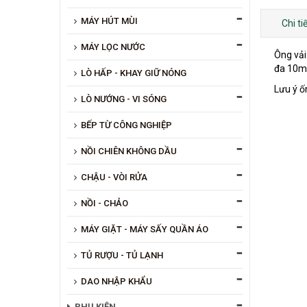
MÁY HÚT MÙI
Chi t
MÁY LỌC NƯỚC
Ông vải
đa 10m 
LÒ HẤP - KHAY GIỮ NÓNG
Lưu ý ố
LÒ NƯỚNG - VI SÓNG
BẾP TỪ CÔNG NGHIỆP
NỒI CHIÊN KHÔNG DẦU
CHẬU - VÒI RỬA
NỒI - CHẢO
MÁY GIẶT - MÁY SẤY QUẦN ÁO
TỦ RƯỢU - TỦ LẠNH
DAO NHẬP KHẨU
PHỤ KIỆN