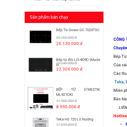
Sản phẩm bán chạy
Bếp Từ Givani GC 7026TSC
25.165.000 đ
CÔNG T
20.130.000 đ
Chuyên 
Bếp Từ,
Bếp từ đôi LCI-809D (Made
26.240.000 đ
In...
Của các
22.304.000 đ
Các thư
Teka
,
BẾP TỪ D'MESTIK
Miễn ph
ML921DKI
Bảo hà
11.900.000 đ
8.990.000 đ
LIÊN 
Hotlin
Teka HS 720 Lò Nướng
17.699.000 đ