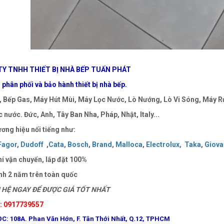
Y TNHH THIẾT BỊ NHÀ BẾP TUẤN PHÁT
phân phối và bảo hành thiết bị nhà bếp.
 Bếp Gas, Máy Hút Mùi, Máy Lọc Nước, Lò Nướng, Lò Vi Sóng, Máy Rử
 nước. Đức, Anh, Tây Ban Nha, Pháp, Nhật, Italy...
ơng hiệu nổi tiếng như:
Fagor
,
Dudoff
,
Cata
,
Bosch
,
Brand
,
Malloca
,
Electrolux,
Taka
,
Giova
í vận chuyển, lắp đặt
100%
nh 2 năm trên toàn quốc
HỆ NGAY ĐỂ ĐƯỢC GIÁ TỐT NHẤT
e: 0917739557
ĐC: 108A. Phan Văn Hớn, F. Tân Thới Nhất, Q.12, TPHCM