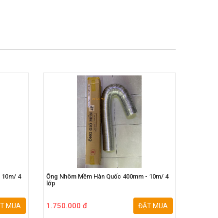
 10m/ 4
Ống Nhôm Mềm Hàn Quốc 400mm - 10m/ 4
Ống Nhô
lớp
lớp
1.750.000 đ
1.550.
T MUA
ĐẶT MUA