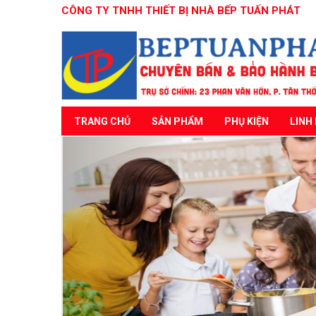
CÔNG TY TNHH THIẾT BỊ NHÀ BẾP TUẤN PHÁT
TRANG CHỦ
SẢN PHẨM
PHỤ KIỆN
LINH 
Previous