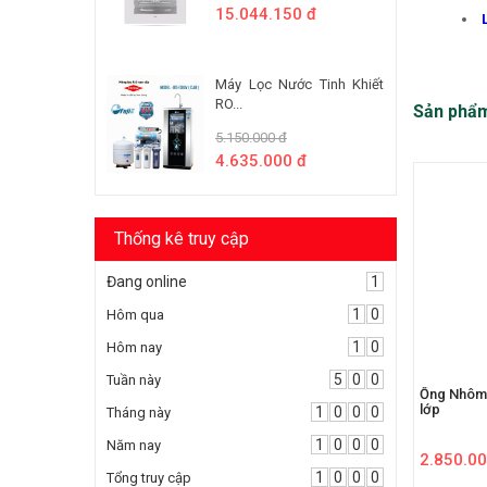
15.044.150 đ
Máy Lọc Nước Tinh Khiết
RO...
Sản phẩ
5.150.000 đ
4.635.000 đ
Thống kê truy cập
Đang online
1
1
0
Hôm qua
1
0
Hôm nay
5
0
0
Tuần này
Ống Nhôm
lớp
1
0
0
0
Tháng này
1
0
0
0
Năm nay
2.850.00
1
0
0
0
Tổng truy cập