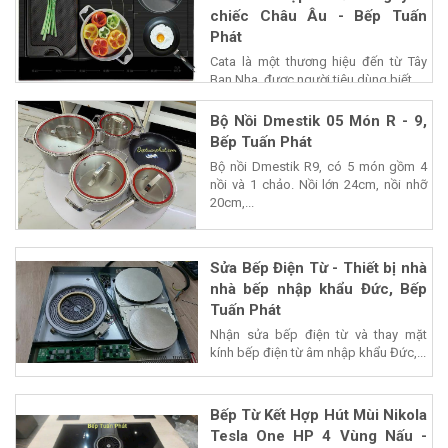
chiếc Châu Âu - Bếp Tuấn
Phát
Cata là một thương hiệu đến từ Tây
Ban Nha, được người tiêu dùng biết...
Bộ Nồi Dmestik 05 Món R - 9,
Bếp Tuấn Phát
Bộ nồi Dmestik R9, có 5 món gồm 4
nồi và 1 chảo. Nồi lớn 24cm, nồi nhỡ
20cm,...
Sửa Bếp Điện Từ - Thiết bị nhà
nhà bếp nhập khẩu Đức, Bếp
Tuấn Phát
Nhận sửa bếp điện từ và thay mặt
kính bếp điện từ âm nhập khẩu Đức,...
Bếp Từ Kết Hợp Hút Mùi Nikola
Tesla One HP 4 Vùng Nấu -