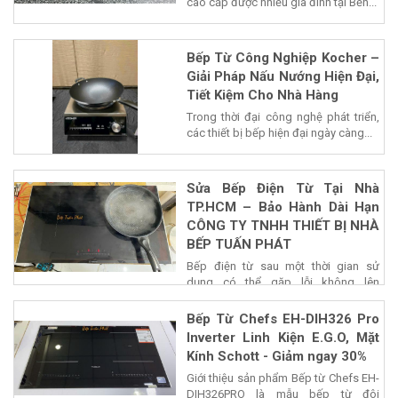
cao cấp được nhiều gia đình tại Bến...
Bếp Từ Công Nghiệp Kocher –
Giải Pháp Nấu Nướng Hiện Đại,
Tiết Kiệm Cho Nhà Hàng
Trong thời đại công nghệ phát triển,
các thiết bị bếp hiện đại ngày càng...
Sửa Bếp Điện Từ Tại Nhà
TP.HCM – Bảo Hành Dài Hạn
CÔNG TY TNHH THIẾT BỊ NHÀ
BẾP TUẤN PHÁT
Bếp điện từ sau một thời gian sử
dụng có thể gặp lỗi không lên
nguồn,...
Bếp Từ Chefs EH-DIH326 Pro
Inverter Linh Kiện E.G.O, Mặt
Kính Schott - Giảm ngay 30%
Giới thiệu sản phẩm Bếp từ Chefs EH-
DIH326PRO là mẫu bếp từ đôi