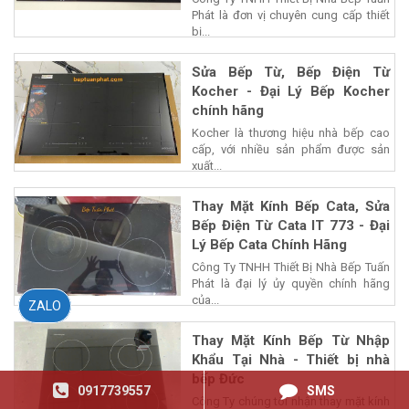
Phát là đơn vị chuyên cung cấp thiết
bị...
Sửa Bếp Từ, Bếp Điện Từ
Kocher - Đại Lý Bếp Kocher
chính hãng
Kocher là thương hiệu nhà bếp cao
cấp, với nhiều sản phẩm được sản
xuất...
Thay Mặt Kính Bếp Cata, Sửa
Bếp Điện Từ Cata IT 773 - Đại
Lý Bếp Cata Chính Hãng
Công Ty TNHH Thiết Bị Nhà Bếp Tuấn
Phát là đại lý ủy quyền chính hãng
của...
ZALO
Thay Mặt Kính Bếp Từ Nhập
Khẩu Tại Nhà - Thiết bị nhà
bếp Đức
0917739557
SMS
Công Ty chúng tôi nhận thay mặt kính