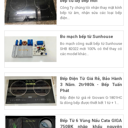
bếp cũ lấy bếp mới
Công Ty chúng tôi nhận thay mặt kính
bếp từ âm, nhận sửa các loại bếp
điện...
Bo mạch bếp từ Sunhouse
Bo mạch công suất bếp từ Sunhouse
SHB 82022 mới 100% có thể thay có
các model khác...
Bếp Điện Từ Giá Rẻ, Bảo Hành
3 Năm. 2tr980k - Bếp Tuấn
Phát
Bếp điện từ giá rẻ Giovani G-1801HC
là dòng bếp được thiết kết 1 từ + 1...
Bếp Từ 6 Vùng Nấu Cata GIGA
750BK nhập khẩu nguyên