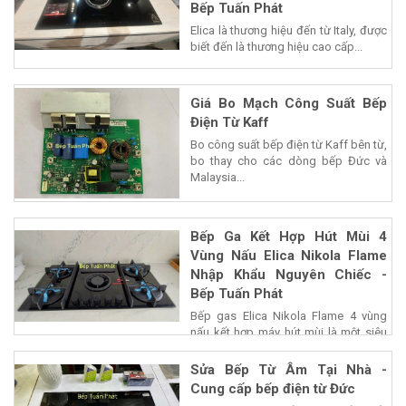
Bếp Tuấn Phát
Elica là thương hiệu đến từ Italy, được
biết đến là thương hiệu cao cấp...
Giá Bo Mạch Công Suất Bếp
Điện Từ Kaff
Bo công suất bếp điện từ Kaff bên từ,
bo thay cho các dòng bếp Đức và
Malaysia...
Bếp Ga Kết Hợp Hút Mùi 4
Vùng Nấu Elica Nikola Flame
Nhập Khẩu Nguyên Chiếc -
Bếp Tuấn Phát
Bếp gas Elica Nikola Flame 4 vùng
nấu kết hợp máy hút mùi là một siêu
phẩm của...
Sửa Bếp Từ Âm Tại Nhà -
Cung cấp bếp điện từ Đức