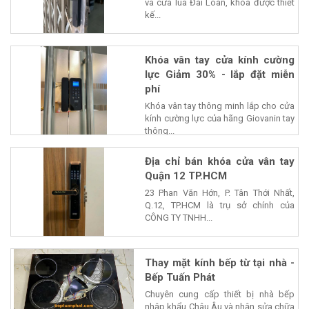
và cửa lùa Đài Loan, khóa được thiết
kế...
Khóa vân tay cửa kính cường
lực Giảm 30% - lắp đặt miễn
phí
Khóa vân tay thông minh lắp cho cửa
kính cường lực của hãng Giovanin tay
thông...
Địa chỉ bán khóa cửa vân tay
Quận 12 TP.HCM
23 Phan Văn Hớn, P. Tân Thới Nhất,
Q.12, TP.HCM là trụ sở chính của
CÔNG TY TNHH...
Thay mặt kính bếp từ tại nhà -
Bếp Tuấn Phát
Chuyên cung cấp thiết bị nhà bếp
nhập khẩu Châu Âu và nhận sửa chữa