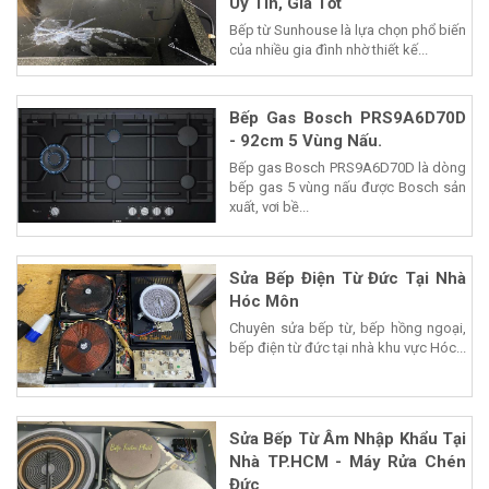
Uy Tín, Giá Tốt
Bếp từ Sunhouse là lựa chọn phổ biến
của nhiều gia đình nhờ thiết kế...
Bếp Gas Bosch PRS9A6D70D
- 92cm 5 Vùng Nấu.
Bếp gas Bosch PRS9A6D70D là dòng
bếp gas 5 vùng nấu được Bosch sản
xuất, vơi bề...
Sửa Bếp Điện Từ Đức Tại Nhà
Hóc Môn
Chuyên sửa bếp từ, bếp hồng ngoại,
bếp điện từ đức tại nhà khu vực Hóc...
Sửa Bếp Từ Âm Nhập Khẩu Tại
Nhà TP.HCM - Máy Rửa Chén
Đức