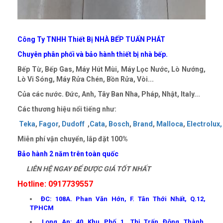
Công Ty TNHH Thiết Bị NHÀ BẾP TUẤN PHÁT
Chuyên phân phối và bảo hành thiết bị nhà bếp.
Bếp Từ, Bếp Gas, Máy Hút Mùi, Máy Lọc Nước, Lò Nướng,
Lò Vi Sóng, Máy Rửa Chén, Bồn Rửa, Vòi...
Của các nước. Đức, Anh, Tây Ban Nha, Pháp, Nhật, Italy...
Các thương hiệu nổi tiếng như:
Teka
,
Fagor
,
Dudoff
,
Cata
,
Bosch
,
Brand
,
Malloca
,
Electrolux,
Miễn phí vận chuyển, lắp đặt
100%
Bảo hành 2 năm trên toàn quốc
LIÊN HỆ NGAY ĐỂ ĐƯỢC GIÁ TỐT NHẤT
Hotline: 0917739557
ĐC: 108A. Phan Văn Hớn, F. Tân Thới Nhất, Q.12,
TPHCM
Long An: 40 Khu Phố 1, Thị Trấn Đông Thành,