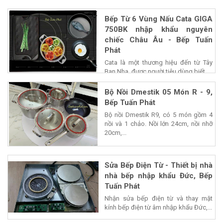
Bếp Từ 6 Vùng Nấu Cata GIGA
750BK nhập khẩu nguyên
chiếc Châu Âu - Bếp Tuấn
Phát
Cata là một thương hiệu đến từ Tây
Ban Nha, được người tiêu dùng biết...
Bộ Nồi Dmestik 05 Món R - 9,
Bếp Tuấn Phát
Bộ nồi Dmestik R9, có 5 món gồm 4
nồi và 1 chảo. Nồi lớn 24cm, nồi nhỡ
20cm,...
Sửa Bếp Điện Từ - Thiết bị nhà
nhà bếp nhập khẩu Đức, Bếp
Tuấn Phát
Nhận sửa bếp điện từ và thay mặt
kính bếp điện từ âm nhập khẩu Đức,...