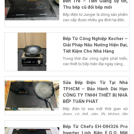
Bến Tre – Tiền Giang uy tín,
Thu bếp cũ đổi bếp mới
Bếp điện từ Junger là dòng sản phẩm
cao cấp được nhiều gia đình tại Bến...
Bếp Từ Công Nghiệp Kocher –
Giải Pháp Nấu Nướng Hiện Đại,
Tiết Kiệm Cho Nhà Hàng
Trong thời đại công nghệ phát triển,
các thiết bị bếp hiện đại ngày càng...
Sửa Bếp Điện Từ Tại Nhà
TP.HCM – Bảo Hành Dài Hạn
CÔNG TY TNHH THIẾT BỊ NHÀ
BẾP TUẤN PHÁT
Bếp điện từ sau một thời gian sử
dụng có thể gặp lỗi không lên
nguồn,...
Bếp Từ Chefs EH-DIH326 Pro
Inverter Linh Kiện E.G.O, Mặt