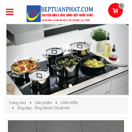
0
Previous
Next
Trang chủ
Sản phẩm
LINH KIỆN
Ống Bạc - Ống Nhôm Thoát Khí