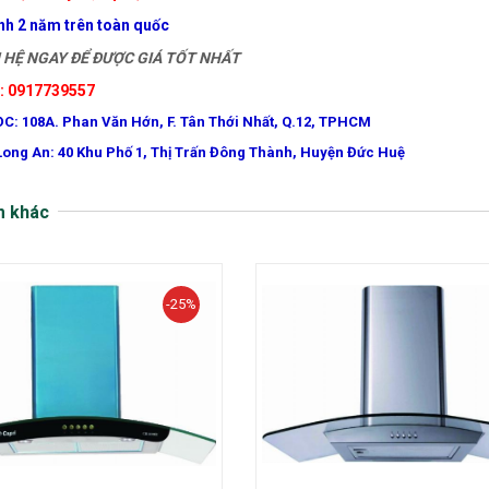
nh 2 năm trên toàn quốc
HỆ NGAY ĐỂ ĐƯỢC GIÁ TỐT NHẤT
e: 0917739557
ĐC: 108A. Phan Văn Hớn, F. Tân Thới Nhất, Q.12, TPHCM
Long An: 40 Khu Phố 1, Thị Trấn Đông Thành, Huyện Đức Huệ
m khác
-25%