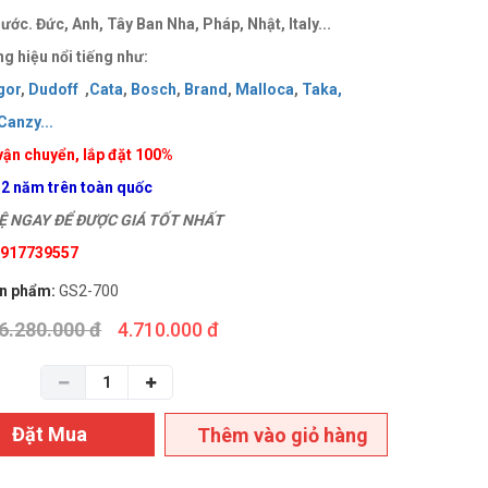
ước. Đức, Anh, Tây Ban Nha, Pháp, Nhật, Italy...
g hiệu nổi tiếng như:
gor
,
Dudoff
,
Cata
,
Bosch
,
Brand
,
Malloca
,
Taka
,
Canzy
..
.
vận chuyển, lắp đặt 100%
 2 năm trên toàn quốc
 NGAY ĐỂ ĐƯỢC GIÁ TỐT NHẤT
 0917739557
n phẩm:
GS2-700
6.280.000 đ
4.710.000 đ
Đặt Mua
Thêm vào giỏ hàng