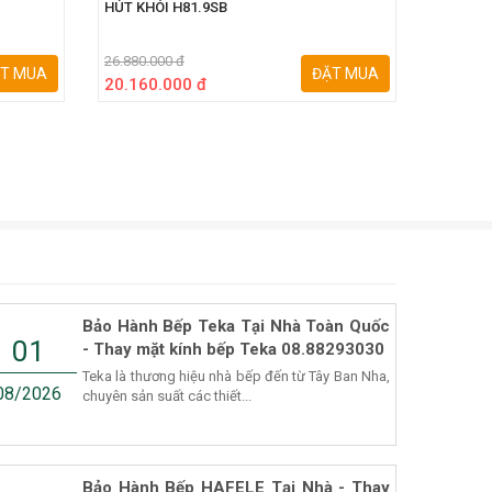
HÚT KHÓI H81.9SB
HÚT KHÓ
26.880.000 đ
28.280.0
T MUA
ĐẶT MUA
20.160.000 đ
21.210
Bảo Hành Bếp Teka Tại Nhà Toàn Quốc
01
- Thay mặt kính bếp Teka 08.88293030
Teka là thương hiệu nhà bếp đến từ Tây Ban Nha,
08/2026
chuyên sản suất các thiết...
Bảo Hành Bếp HAFELE Tại Nhà - Thay