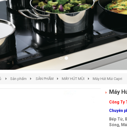
ủ
Sản phẩm
SẢN PHẨM
MÁY HÚT MÙI
Máy Hút Mùi Capri
Máy Hú
Công Ty 
Chuyên ph
Bếp Từ, 
Sóng, Máy