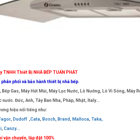
y TNHH Thiết Bị NHÀ BẾP TUẤN PHÁT
phân phối và bảo hành thiết bị nhà bếp.
 Bếp Gas, Máy Hút Mùi, Máy Lọc Nước, Lò Nướng, Lò Vi Sóng, Máy Rử
 nước. Đức, Anh, Tây Ban Nha, Pháp, Nhật, Italy...
ơng hiệu nổi tiếng như:
Fagor
,
Dudoff
,
Cata
,
Bosch
,
Brand
,
Malloca
,
Taka
,
i
,
Canzy
..
.
í vận chuyển, lắp đặt 100%