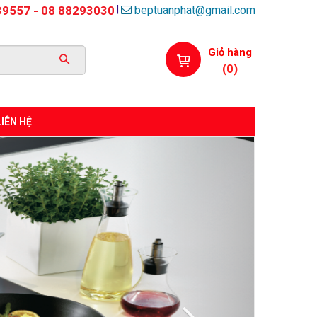
beptuanphat@gmail.com
|
39557 - 08 88293030
Giỏ hàng
(
0
)
LIÊN HỆ
Next