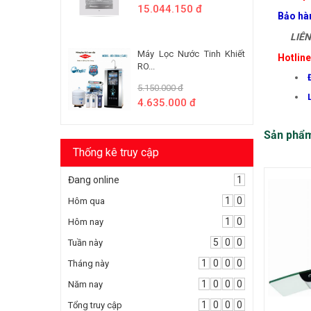
15.044.150 đ
Bảo hà
LIÊN 
Máy Lọc Nước Tinh Khiết
Hotlin
RO...
5.150.000 đ
4.635.000 đ
Sản phẩ
Thống kê truy cập
Đang online
1
1
0
Hôm qua
1
0
Hôm nay
5
0
0
Tuần này
1
0
0
0
Tháng này
1
0
0
0
Năm nay
1
0
0
0
Tổng truy cập