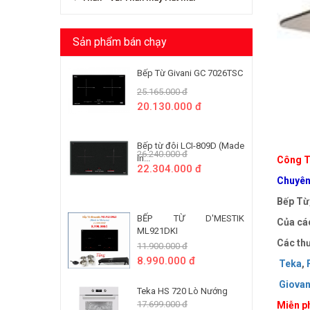
Sản phẩm bán chạy
Bếp Từ Givani GC 7026TSC
25.165.000 đ
20.130.000 đ
Bếp từ đôi LCI-809D (Made
26.240.000 đ
In...
Công T
22.304.000 đ
Chuyên 
Bếp Từ,
BẾP TỪ D'MESTIK
Của các
ML921DKI
Các thư
11.900.000 đ
8.990.000 đ
Teka
,
Giovan
Teka HS 720 Lò Nướng
17.699.000 đ
Miễn ph