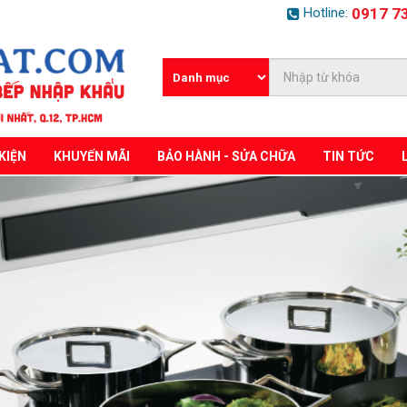
Hotline:
0917 7
KIỆN
KHUYẾN MÃI
BẢO HÀNH - SỬA CHỮA
TIN TỨC