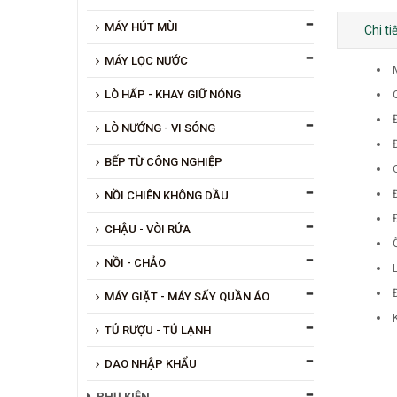
MÁY HÚT MÙI
Chi t
MÁY LỌC NƯỚC
LÒ HẤP - KHAY GIỮ NÓNG
C
LÒ NƯỚNG - VI SÓNG
BẾP TỪ CÔNG NGHIỆP
NỒI CHIÊN KHÔNG DẦU
CHẬU - VÒI RỬA
NỒI - CHẢO
MÁY GIẶT - MÁY SẤY QUẦN ÁO
TỦ RƯỢU - TỦ LẠNH
DAO NHẬP KHẨU
PHỤ KIỆN