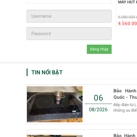
MÁY HÚT 
6.080.000 
4.560.00
TIN NỔI BẬT
Bảo Hành
06
Quốc - Thu
Bếp điện từ 
08/2026
những ưu điểm
Bảo Hành 