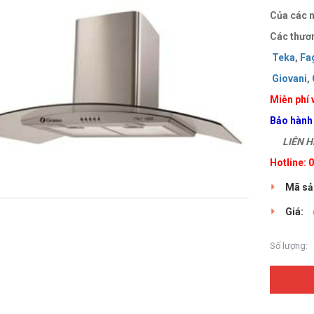
Của các n
Các thươn
Teka
,
Fa
Giovani
,
Miễn phí 
Bảo hành
LIÊN HỆ
Hotline:
Mã sả
Giá:
Số lượng: