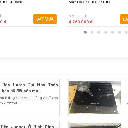
KHÓI CR-609H
MÁY HÚT KHÓI CR-901H
đ
5.680.000 đ
ĐẶT MUA
ĐẶ
0 đ
4.260.000 đ
 Bếp Lorca Tại Nhà Toàn
 bếp cũ đổi bếp mới
Lorca được khách tin dùng vì bếp có
 vượt trội...
Bếp Junger Ở Bình Định -