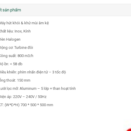
iết sản phẩm
Máy hút khói & khử mùi âm kệ
hất liệu: Inox, Kính
Đèn Halogen
Động cơ: Turbine đôi
Công suất: 800 m3/h
Độ ồn: < 58 db
Điều khiển: phím nhấn điện tử – 3 tốc độ
Ống thoát: 150 mm
Lưới lọc mỡ: Aluminum – 5 lớp + than hoạt tính
Điện áp: 220V – 240V / 50Hz
KT: (W*D*H) 700 * 500 * 500 mm