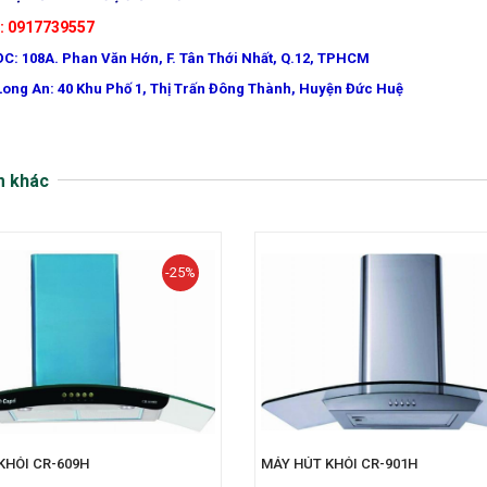
e: 0917739557
ĐC: 108A. Phan Văn Hớn, F. Tân Thới Nhất, Q.12, TPHCM
Long An: 40 Khu Phố 1, Thị Trấn Đông Thành, Huyện Đức Huệ
m khác
-25%
KHÓI CR-609H
MÁY HÚT KHÓI CR-901H