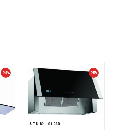
-25%
-25%
HÚT KHÓI H81.9SB
HÚT KHÓ