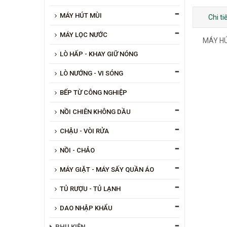
MÁY HÚT MÙI
Chi t
MÁY LỌC NƯỚC
MÁY HÚ
LÒ HẤP - KHAY GIỮ NÓNG
LÒ NƯỚNG - VI SÓNG
BẾP TỪ CÔNG NGHIỆP
NỒI CHIÊN KHÔNG DẦU
CHẬU - VÒI RỬA
NỒI - CHẢO
MÁY GIẶT - MÁY SẤY QUẦN ÁO
TỦ RƯỢU - TỦ LẠNH
DAO NHẬP KHẨU
PHỤ KIỆN