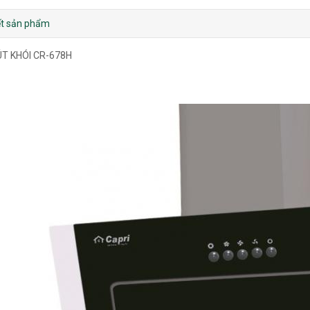
iết sản phẩm
T KHÓI CR-678H