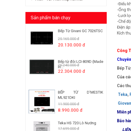
-Điểu k
-Ống t
-Lưới l
Sản phẩm bán chạy
-Chế độ
Điện á
Bếp Từ Givani GC 7026TSC
Kích t
25.165.000 đ
20.130.000 đ
Công T
Chuyên 
Bếp từ đôi LCI-809D (Made
26.240.000 đ
In...
Bếp Từ,
22.304.000 đ
Của các
Các thư
BẾP TỪ D'MESTIK
Teka
,
ML921DKI
Giovan
11.900.000 đ
8.990.000 đ
Miễn ph
Bảo hà
Teka HS 720 Lò Nướng
17.699.000 đ
LIÊN 