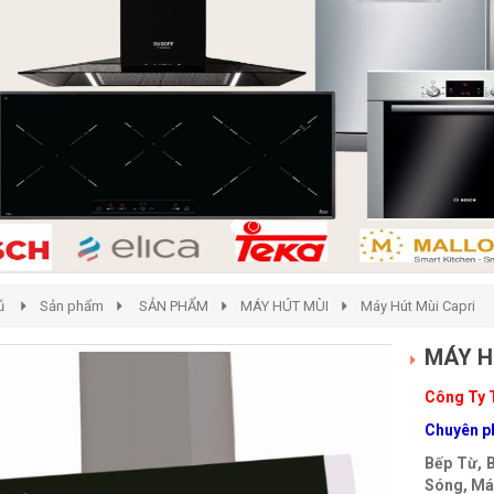
ủ
Sản phẩm
SẢN PHẨM
MÁY HÚT MÙI
Máy Hút Mùi Capri
MÁY H
Công Ty
Chuyên ph
Bếp Từ, 
Sóng, Máy