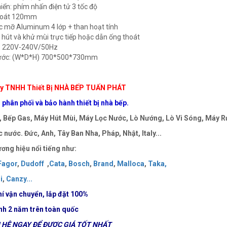
hiển: phím nhấn điện tử 3 tốc độ
hoát 120mm
ọc mỡ Aluminum 4 lớp + than hoạt tính
 hút và khử mùi trực tiếp hoặc dẫn ống thoát
p: 220V-240V/50Hz
hước: (W*D*H) 700*500*730mm
y TNHH Thiết Bị NHÀ BẾP TUẤN PHÁT
phân phối và bảo hành thiết bị nhà bếp.
 Bếp Gas, Máy Hút Mùi, Máy Lọc Nước, Lò Nướng, Lò Vi Sóng, Máy Rử
 nước. Đức, Anh, Tây Ban Nha, Pháp, Nhật, Italy...
ơng hiệu nổi tiếng như:
Fagor
,
Dudoff
,
Cata
,
Bosch
,
Brand
,
Malloca
,
Taka
,
i
,
Canzy
..
.
í vận chuyển, lắp đặt 100%
nh 2 năm trên toàn quốc
HỆ NGAY ĐỂ ĐƯỢC GIÁ TỐT NHẤT