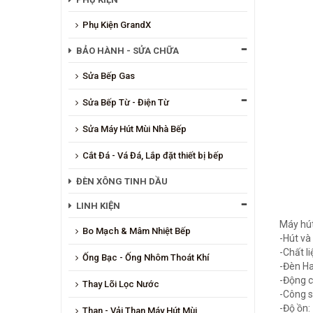
Phụ Kiện GrandX
BẢO HÀNH - SỬA CHỮA
Sửa Bếp Gas
Sửa Bếp Từ - Điện Từ
Sửa Máy Hút Mùi Nhà Bếp
Cắt Đá - Vá Đá, Lắp đặt thiết bị bếp
ĐÈN XÔNG TINH DẦU
LINH KIỆN
Máy hút
Bo Mạch & Mâm Nhiệt Bếp
-Hút và
-Chất li
Ống Bạc - Ống Nhôm Thoát Khí
-Đèn H
-Động c
Thay Lõi Lọc Nước
-Công 
-Độ ồn:
Than - Vải Than Máy Hút Mùi