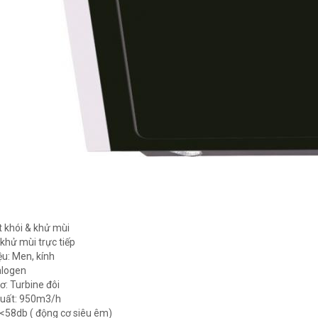
 khói & khử mùi
 khử mùi trực tiếp
ệu: Men, kính
alogen
ơ: Turbine đôi
suất: 950m3/h
 <58db ( động cơ siêu êm)