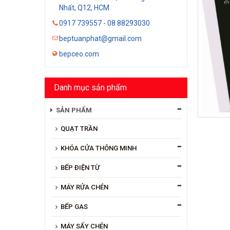
Nhất, Q12, HCM
0917 739557 - 08 88293030
beptuanphat@gmail.com
bepceo.com
Danh mục sản phẩm
SẢN PHẨM
QUẠT TRẦN
KHÓA CỬA THÔNG MINH
BẾP ĐIỆN TỪ
MÁY RỬA CHÉN
BẾP GAS
MÁY SẤY CHÉN