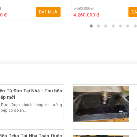
đ
5.680.000 đ
ĐẶT MUA
ĐẶ
0 đ
4.260.000 đ
ện Từ Đức Tại Nhà - Thu bếp
bếp mới
 Đức được khách hàng tin tưởng
 bếp có độ an...
Bếp Teka Tại Nhà Toàn Quốc