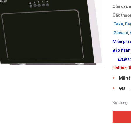
Của các n
Các thươn
Teka
,
Fa
Giovani
,
Miễn phí 
Bảo hành
LIÊN HỆ
Hotline:
Mã sả
Giá:
Số lượng: