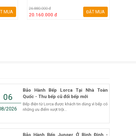
26.880.000 đ
28.280.0
T MUA
ĐẶT MUA
20.160.000 đ
21.210
Bảo Hành Bếp Lorca Tại Nhà Toàn
06
Quốc - Thu bếp cũ đổi bếp mới
Bếp điện từ Lorca được khách tin dùng vì bếp có
08/2026
những ưu điểm vượt trội...
Bảo Hành Bếp Junger Ở Bình Định -