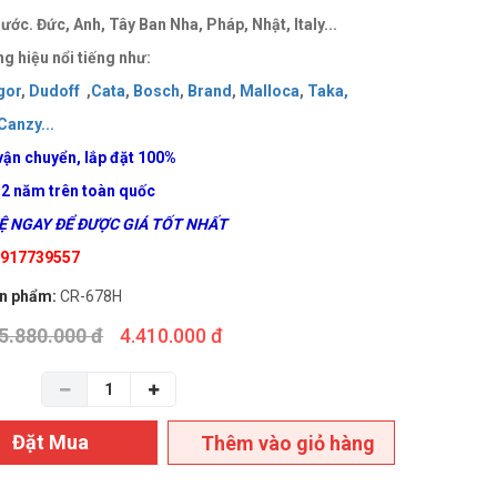
ước. Đức, Anh, Tây Ban Nha, Pháp, Nhật, Italy...
g hiệu nổi tiếng như:
gor
,
Dudoff
,
Cata
,
Bosch
,
Brand
,
Malloca
,
Taka
,
Canzy
..
.
vận chuyển, lắp đặt 100%
 2 năm trên toàn quốc
 NGAY ĐỂ ĐƯỢC GIÁ TỐT NHẤT
 0917739557
n phẩm:
CR-678H
5.880.000 đ
4.410.000 đ
Đặt Mua
Thêm vào giỏ hàng