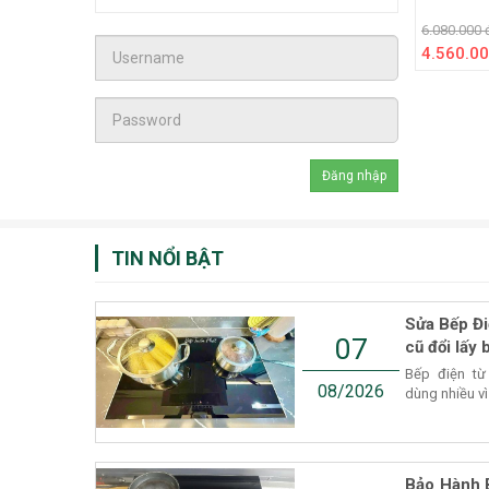
6.080.000 
4.560.00
TIN NỔI BẬT
Sửa Bếp Đi
07
cũ đổi lấy 
Bếp điện từ
08/2026
dùng nhiều vì
Bảo Hành 