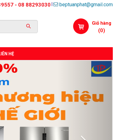
beptuanphat@gmail.com
|
39557 - 08 88293030
Giỏ hàng
(
0
)
LIÊN HỆ
Next