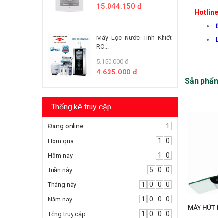
15.044.150 đ
Hotlin
Máy Lọc Nước Tinh Khiết
RO...
5.150.000 đ
4.635.000 đ
Sản phẩ
Thống kê truy cập
Đang online
1
1
0
Hôm qua
1
0
Hôm nay
5
0
0
Tuần này
1
0
0
0
Tháng này
1
0
0
0
Năm nay
MÁY HÚT 
1
0
0
0
Tổng truy cập