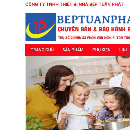
CÔNG TY TNHH THIẾT BỊ NHÀ BẾP TUẤN PHÁT
TRANG CHỦ
SẢN PHẨM
PHỤ KIỆN
LINH 
Previous