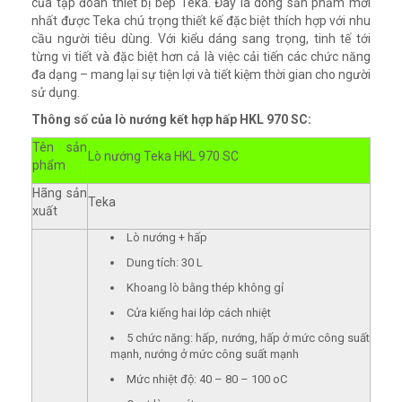
của tập đoàn thiết bị bếp Teka. Đây là dòng sản phẩm mới
nhất được Teka chú trọng thiết kế đặc biệt thích hợp với nhu
cầu người tiêu dùng. Với kiểu dáng sang trọng, tinh tế tới
từng vi tiết và đặc biệt hơn cả là việc cải tiến các chức năng
đa dạng – mang lại sự tiện lợi và tiết kiệm thời gian cho người
sử dụng.
Thông số của lò nướng kết hợp hấp HKL 970 SC:
Tên sản
Lò nướng Teka HKL 970 SC
phẩm
Hãng sản
Teka
xuất
Lò nướng + hấp
Dung tích: 30 L
Khoang lò bằng thép không gỉ
Cửa kiếng hai lớp cách nhiệt
5 chức năng: hấp, nướng, hấp ở mức công suất
mạnh, nướng ở mức công suất mạnh
Mức nhiệt độ: 40 – 80 – 100 oC