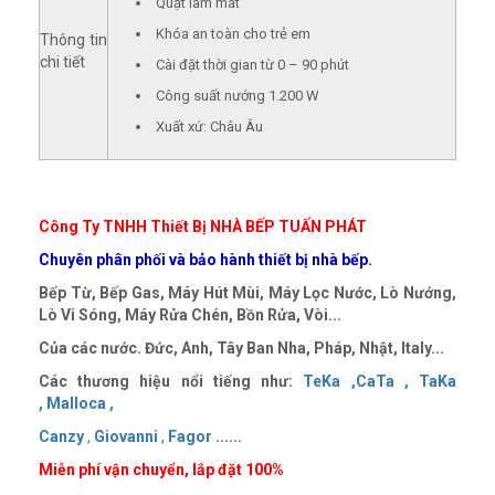
Quạt làm mát
Khóa an toàn cho trẻ em
Thông tin
chi tiết
Cài đặt thời gian từ 0 – 90 phút
Công suất nướng 1.200 W
Xuất xứ: Châu Âu
Công Ty TNHH Thiết Bị NHÀ BẾP TUẤN PHÁT
Chuyên phân phối và bảo hành thiết bị nhà bếp.
Bếp Từ, Bếp Gas, Máy Hút Mùi, Máy Lọc Nước, Lò Nướng,
Lò Vi Sóng, Máy Rửa Chén, Bồn Rửa, Vòi...
Của các nước. Đức, Anh, Tây Ban Nha, Pháp, Nhật, Italy...
Các thương hiệu nổi tiếng như:
TeKa ,
CaTa ,
TaKa
,
Malloca ,
Canzy
,
Giovanni
,
Fagor
......
Miễn phí vận chuyển, lắp đặt 100%