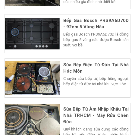
của nhiều gia đình nhờ thiết kế...
Bếp Gas Bosch PRS9A6D70D
- 92cm 5 Vùng Nấu.
Bếp gas Bosch PRS9A6D70D là dòng
bếp gas 5 vùng nấu được Bosch sản
xuất, vơi bề...
Sửa Bếp Điện Từ Đức Tại Nhà
Hóc Môn
Chuyên sửa bếp từ, bếp hồng ngoại,
bếp điện từ đức tại nhà khu vực Hóc...
Sửa Bếp Từ Âm Nhập Khẩu Tại
Nhà TP.HCM - Máy Rửa Chén
Đức
Quý khách đang sửa dụng các dòng
bếp từ, bếp điện từ âm nhập khẩu