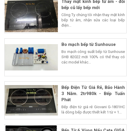
Thay mặt kính bếp từ âm - đổi
bếp cũ lấy bếp mới
Công Ty chúng tôi nhận thay mặt kính
bếp từ âm, nhận sửa các loại bếp
điện...
Bo mạch bếp từ Sunhouse
Bo mạch công suất bếp từ Sunhouse
SHB 82022 mới 100% có thể thay có
các model khác...
Bếp Điện Từ Giá Rẻ, Bảo Hành
3 Năm. 2tr980k - Bếp Tuấn
Phát
Bếp điện từ giá rẻ Giovani G-1801HC
là dòng bếp được thiết kết 1 từ + 1...
Bếp Từ 6 Vùng Nấu Cata GIGA