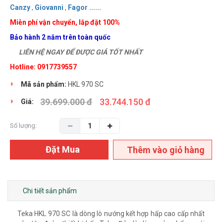
Canzy
,
Giovanni
,
Fagor
......
Miễn phí vận chuyển, lắp đặt 100%
Bảo hành 2 năm trên toàn quốc
LIÊN HỆ NGAY ĐỂ ĐƯỢC GIÁ TỐT NHẤT
Hotline: 0917739557
Mã sản phẩm:
HKL 970 SC
39.699.000 đ
33.744.150 đ
Giá:
Số lượng:
Đặt Mua
Thêm vào giỏ hàng
Chi tiết sản phẩm
Teka HKL 970 SC là dòng lò nướng kết hợp hấp cao cấp nhất