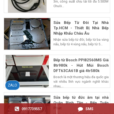
3m, công suất chịu tải tối đa 5.500W
Chuôi...
Sửa Bếp Từ Đôi Tại Nhà
Tp.HCM - Thiết Bị Nhà Bếp
Nhập Khẩu Châu Âu
Nhận sửa bếp từ đôi, bếp từ ba vùng
nấu, bếp từ 4 vùng nấu, bếp từ 5...
Bếp từ Bosch PPI82560MS Giá
8tr980k - Hút Mùi Bosch
DFT63CA61B giá 4tr580k
Bosch là một thương hiệu đa quốc gia
với nhiều lĩnh vực ngành nghề khác
ZALO
nhau,...
Sửa bếp từ đức âm tại nhà
Quận Bình Tân - Bếp Tuấn
Phát
0917739557
SMS