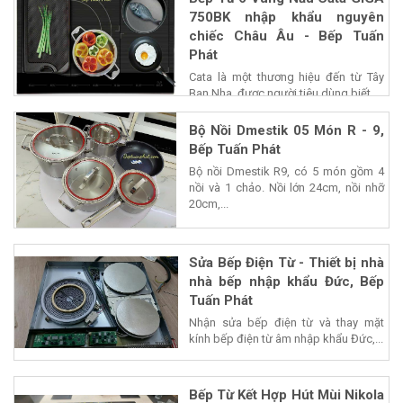
750BK nhập khẩu nguyên
chiếc Châu Âu - Bếp Tuấn
Phát
Cata là một thương hiệu đến từ Tây
Ban Nha, được người tiêu dùng biết...
Bộ Nồi Dmestik 05 Món R - 9,
Bếp Tuấn Phát
Bộ nồi Dmestik R9, có 5 món gồm 4
nồi và 1 chảo. Nồi lớn 24cm, nồi nhỡ
20cm,...
Sửa Bếp Điện Từ - Thiết bị nhà
nhà bếp nhập khẩu Đức, Bếp
Tuấn Phát
Nhận sửa bếp điện từ và thay mặt
kính bếp điện từ âm nhập khẩu Đức,...
Bếp Từ Kết Hợp Hút Mùi Nikola