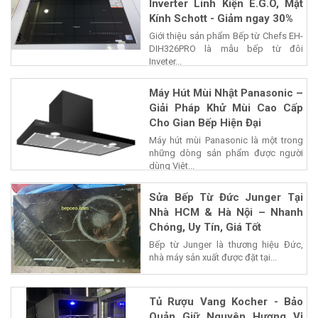
Inverter Linh Kiện E.G.O, Mặt
Kính Schott - Giảm ngay 30%
Giới thiệu sản phẩm Bếp từ Chefs EH-
DIH326PRO là mẫu bếp từ đôi
Inveter...
Máy Hút Mùi Nhật Panasonic –
Giải Pháp Khử Mùi Cao Cấp
Cho Gian Bếp Hiện Đại
Máy hút mùi Panasonic là một trong
những dòng sản phẩm được người
dùng Việt...
Sửa Bếp Từ Đức Junger Tại
Nhà HCM & Hà Nội – Nhanh
Chóng, Uy Tín, Giá Tốt
Bếp từ Junger là thương hiệu Đức,
nhà máy sản xuất được đặt tại...
Tủ Rượu Vang Kocher - Bảo
Quản Giữ Nguyên Hương Vị