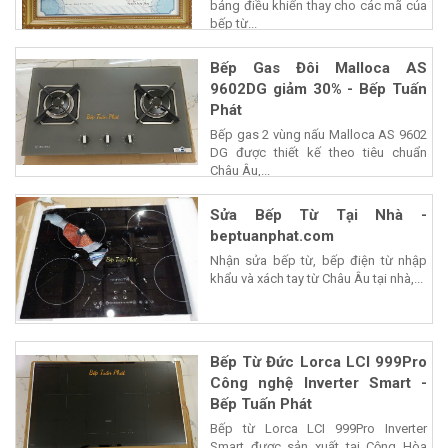
bảng điều khiển thay cho các mã của
bếp từ...
Bếp Gas Đôi Malloca AS
9602DG giảm 30% - Bếp Tuấn
Phát
Bếp gas 2 vùng nấu Malloca AS 9602
DG được thiết kế theo tiêu chuẩn
Châu Âu,...
Sửa Bếp Từ Tại Nhà -
beptuanphat.com
Nhận sửa bếp từ, bếp điện từ nhập
khẩu và xách tay từ Châu Âu tại nhà,...
Bếp Từ Đức Lorca LCI 999Pro
Công nghệ Inverter Smart -
Bếp Tuấn Phát
Bếp từ Lorca LCI 999Pro Inverter
Smart được sản xuất tại Cộng Hòa