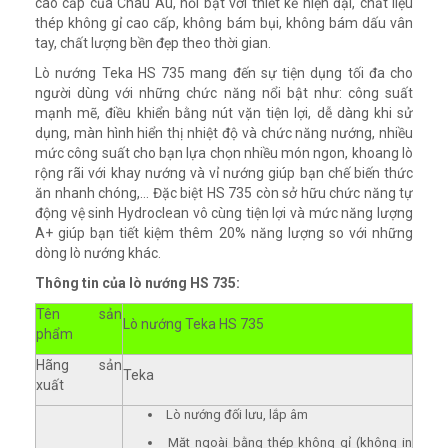
cao cấp của Châu Âu, nổi bật với thiết kế hiện đại, chất liệu
thép không gỉ cao cấp, không bám bụi, không bám dấu vân
tay, chất lượng bền đẹp theo thời gian.
Lò nướng Teka HS 735 mang đến sự tiện dụng tối đa cho
người dùng với những chức năng nổi bật như: công suất
mạnh mẽ, điều khiển bằng nút vặn tiện lợi, dễ dàng khi sử
dụng, màn hình hiển thị nhiệt độ và chức năng nướng, nhiều
mức công suất cho bạn lựa chọn nhiều món ngon, khoang lò
rộng rãi với khay nướng và vỉ nướng giúp bạn chế biến thức
ăn nhanh chóng,… Đặc biệt HS 735 còn sở hữu chức năng tự
động vệ sinh Hydroclean vô cùng tiện lợi và mức năng lượng
A+ giúp bạn tiết kiệm thêm 20% năng lượng so với những
dòng lò nướng khác.
Thông tin của lò nướng HS 735:
Tên sản
Lò nướng Teka HS 735
phẩm
Hãng sản
Teka
xuất
Lò nướng đối lưu, lắp âm
Mặt ngoài bằng thép không gỉ (không in