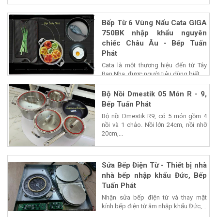
Bếp Từ 6 Vùng Nấu Cata GIGA
750BK nhập khẩu nguyên
chiếc Châu Âu - Bếp Tuấn
Phát
Cata là một thương hiệu đến từ Tây
Ban Nha, được người tiêu dùng biết...
Bộ Nồi Dmestik 05 Món R - 9,
Bếp Tuấn Phát
Bộ nồi Dmestik R9, có 5 món gồm 4
nồi và 1 chảo. Nồi lớn 24cm, nồi nhỡ
20cm,...
Sửa Bếp Điện Từ - Thiết bị nhà
nhà bếp nhập khẩu Đức, Bếp
Tuấn Phát
Nhận sửa bếp điện từ và thay mặt
kính bếp điện từ âm nhập khẩu Đức,...