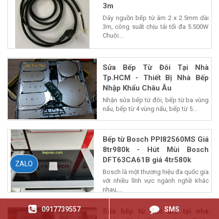
3m
Dây nguồn bếp từ âm 2 x 2.5mm dài
3m, công suất chịu tải tối đa 5.500W
Chuôi...
Sửa Bếp Từ Đôi Tại Nhà
Tp.HCM - Thiết Bị Nhà Bếp
Nhập Khẩu Châu Âu
Nhận sửa bếp từ đôi, bếp từ ba vùng
nấu, bếp từ 4 vùng nấu, bếp từ 5...
Bếp từ Bosch PPI82560MS Giá
8tr980k - Hút Mùi Bosch
DFT63CA61B giá 4tr580k
ZALO
Bosch là một thương hiệu đa quốc gia
với nhiều lĩnh vực ngành nghề khác
nhau,...
0917739557
SMS
Sửa bếp từ đức âm tại nhà