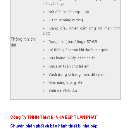
dấu vân tay)
Nút điều khiển pop – up
10 chức năng nướng
Bảng điều khiển cảm ứng với màn hình
LCD
Thông tin chi
Dung tích (thực/tổng): 57/65L
tiết
Hệ thống làm mát khí thoát ra ngoài
Cửa kiếng 02 lớp cách nhiệt
Khóa an toàn cho trẻ em
Vách trong lò tráng men, dễ vệ sinh
Mức năng lượng: A+
Xuất xứ: Châu Âu
Công Ty TNHH Thiết Bị NHÀ BẾP TUẤN PHÁT
Chuyên phân phối và bảo hành thiết bị nhà bếp.