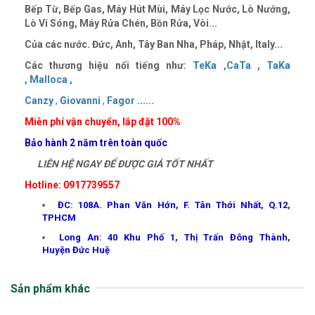
Bếp Từ, Bếp Gas, Máy Hút Mùi, Máy Lọc Nước, Lò Nướng,
Lò Vi Sóng, Máy Rửa Chén, Bồn Rửa, Vòi...
Của các nước. Đức, Anh, Tây Ban Nha, Pháp, Nhật, Italy...
Các thương hiệu nổi tiếng như:
TeKa ,
CaTa ,
TaKa
,
Malloca ,
Canzy
,
Giovanni
,
Fagor
......
Miễn phí vận chuyển, lắp đặt 100%
Bảo hành 2 năm trên toàn quốc
LIÊN HỆ NGAY ĐỂ ĐƯỢC GIÁ TỐT NHẤT
Hotline: 0917739557
ĐC: 108A. Phan Văn Hớn, F. Tân Thới Nhất, Q.12,
TPHCM
Long An: 40 Khu Phố 1, Thị Trấn Đông Thành,
Huyện Đức Huệ
Sản phẩm khác