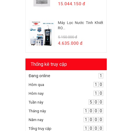
15.044.150 đ
Máy Lọc Nước Tinh Khiết
RO...
5.150.000 đ
4.635.000 đ
Thống kê truy cập
Đang online
1
1
0
Hôm qua
1
0
Hôm nay
5
0
0
Tuần này
1
0
0
0
Tháng này
1
0
0
0
Năm nay
1
0
0
0
Tổng truy cập