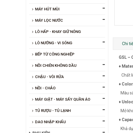
MÁY HÚT MÙI
MÁY LỌC NƯỚC
LÒ HẤP - KHAY GIỮ NÓNG
LÒ NƯỚNG - VI SÓNG
Chi t
BẾP TỪ CÔNG NGHIỆP
GSL – 
NỒI CHIÊN KHÔNG DẦU
♦ Mater
Chất li
CHẬU - VÒI RỬA
♦ Color
NỒI - CHẢO
Màu sắ
MÁY GIẶT - MÁY SẤY QUẦN ÁO
♦ Unloc
TỦ RƯỢU - TỦ LẠNH
Mở khóa
♦ Capac
DAO NHẬP KHẨU
Khả dụn
PHỤ KIỆN