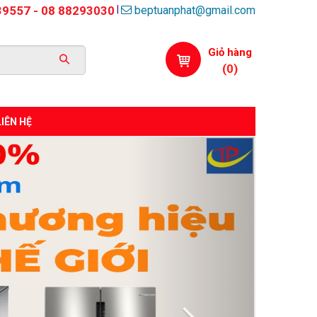
beptuanphat@gmail.com
|
39557 - 08 88293030
Giỏ hàng
(
0
)
LIÊN HỆ
Next