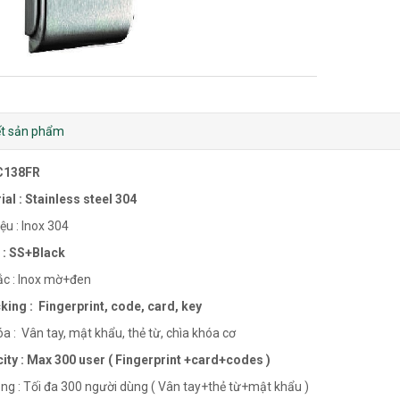
iết sản phẩm
C138FR
ial : Stainless steel 304
ệu : Inox 304
 : SS+Black
c : Inox mờ+đen
king : Fingerprint, code, card, key
 : Vân tay, mật khẩu, thẻ từ, chìa khóa cơ
ity : Max 300 user ( Fingerprint +card+codes )
g : Tối đa 300 người dùng ( Vân tay+thẻ từ+mật khẩu )