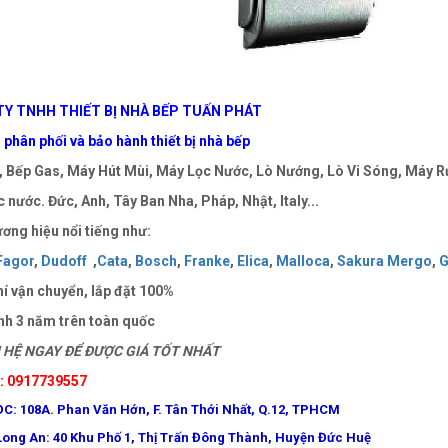
Y TNHH THIẾT BỊ NHÀ BẾP TUẤN PHÁT
phân phối và bảo hành thiết bị nhà bếp
 Bếp Gas, Máy Hút Mùi, Máy Lọc Nước, Lò Nướng, Lò Vi Sóng, Máy Rử
 nước. Đức, Anh, Tây Ban Nha, Pháp, Nhật, Italy...
ơng hiệu nổi tiếng như:
Fagor
,
Dudoff
,
Cata
,
Bosch
,
Franke
,
Elica
,
Malloca
,
Sakura Mergo
,
G
í vận chuyển, lắp đặt 100%
nh 3 năm trên toàn quốc
HỆ NGAY ĐỂ ĐƯỢC GIÁ TỐT NHẤT
e: 0917739557
ĐC: 108A. Phan Văn Hớn, F. Tân Thới Nhất, Q.12, TPHCM
Long An: 40 Khu Phố 1, Thị Trấn Đông Thành, Huyện Đức Huệ