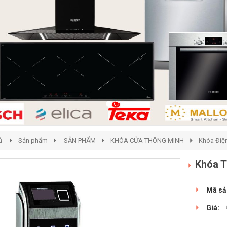
ủ
Sản phẩm
SẢN PHẨM
KHÓA CỬA THÔNG MINH
Khóa Điện
Khóa T
Mã sả
Giá: