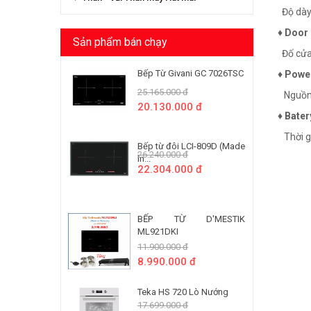
Độ dày
♦ Door 
Sản phẩm bán chạy
Đố cửa
Bếp Từ Givani GC 7026TSC
♦ Power
25.165.000 đ
Nguồn đ
20.130.000 đ
♦ Bater
Thời gi
Bếp từ đôi LCI-809D (Made
26.240.000 đ
In...
22.304.000 đ
BẾP TỪ D'MESTIK
ML921DKI
11.900.000 đ
8.990.000 đ
Teka HS 720 Lò Nướng
17.699.000 đ