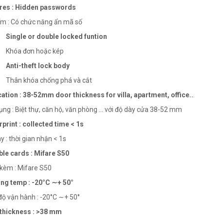
ures : Hidden passwords
m : Có chức năng ẩn mã số
Single or double locked funtion
 đơn hoặc kép
Anti-theft lock body
khóa chống phá và cắt
cation : 38-52mm door thickness for villa, apartment, office..
.
g : Biệt thự, căn hộ, văn phòng … với độ dày cửa 38-52 mm
rprint : collected time < 1s
 : thời gian nhận < 1s
ble cards : Mifare S50
kèm : Mifare S50
ng temp : -20°C ∼+ 50°
ộ vận hành : -20°C ∼+ 50°
 thickness : >38 mm