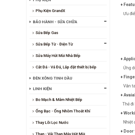
♦ Feat
Phụ Kiện GrandX
Ưu điể
BẢO HÀNH - SỬA CHỮA
Khóa
Sửa Bếp Gas
Sửa Bếp Từ - Điện Từ
Thân 
Sửa Máy Hút Mùi Nhà Bếp
♦ Appli
Cắt Đá - Vá Đá, Lắp đặt thiết bị bếp
Ứng dụn
♦ Finge
ĐÈN XÔNG TINH DẦU
Vân tay
LINH KIỆN
♦ Avaia
Bo Mạch & Mâm Nhiệt Bếp
Thẻ đi 
Ống Bạc - Ống Nhôm Thoát Khí
♦ Worki
Nhiệt đ
Thay Lõi Lọc Nước
♦ Door
Than - Vải Than Máy Hút Mùi