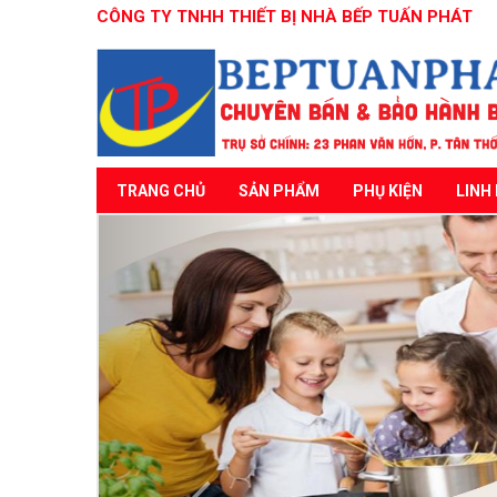
CÔNG TY TNHH THIẾT BỊ NHÀ BẾP TUẤN PHÁT
TRANG CHỦ
SẢN PHẨM
PHỤ KIỆN
LINH 
Previous