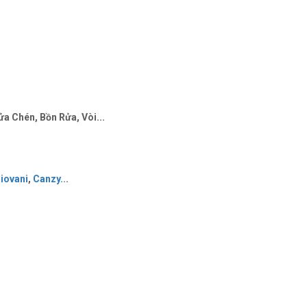
a Chén, Bồn Rửa, Vòi...
iovani
,
Canzy
..
.