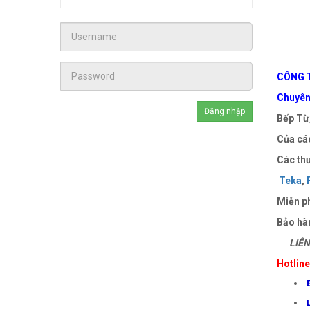
CÔNG T
Chuyên 
Bếp Từ,
Của các
Các thư
Teka
,
Miễn ph
Bảo hà
LIÊN 
Hotlin