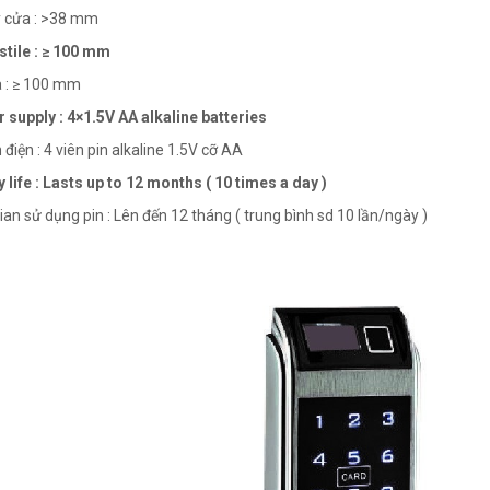
 cửa : >38 mm
stile : ≥ 100 mm
 : ≥ 100 mm
 supply : 4×1.5V AA alkaline batteries
iện : 4 viên pin alkaline 1.5V cỡ AA
y life : Lasts up to 12 months ( 10 times a day )
an sử dụng pin : Lên đến 12 tháng ( trung bình sd 10 lần/ngày )