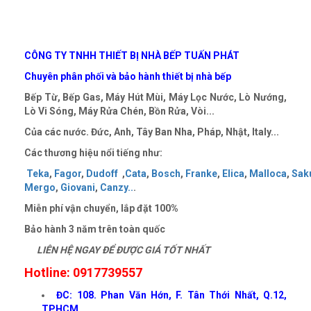
CÔNG TY TNHH THIẾT BỊ NHÀ BẾP TUẤN PHÁT
Chuyên phân phối và bảo hành thiết bị nhà bếp
Bếp Từ, Bếp Gas, Máy Hút Mùi, Máy Lọc Nước, Lò Nướng,
Lò Vi Sóng, Máy Rửa Chén, Bồn Rửa, Vòi...
Của các nước. Đức, Anh, Tây Ban Nha, Pháp, Nhật, Italy...
Các thương hiệu nổi tiếng như:
Teka
,
Fagor
,
Dudoff
,
Cata
,
Bosch
,
Franke
,
Elica
,
Malloca
,
Sak
Mergo
,
Giovani
,
Canzy
..
.
Miễn phí vận chuyển, lắp đặt 100%
Bảo hành 3 năm trên toàn quốc
LIÊN HỆ NGAY ĐỂ ĐƯỢC GIÁ TỐT NHẤT
Hotline: 0917739557
ĐC: 108. Phan Văn Hớn, F. Tân Thới Nhất, Q.12,
TPHCM