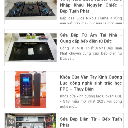
Nhập Khẩu Nguyên Chiếc -
Bếp Tuấn Phát
Bếp gas Elica Nikola Flame 4 vùng
nấu kết hợp máy hút mùi là một siêu
phẩm của...
Sửa Bếp Từ Âm Tại Nhà -
Cung cấp bếp điện từ Đức
Công Ty TNHH Thiết Bị Nhà Bếp Tuấn
Phát chuyên cung cấp bếp điện từ
Đức và...
Khóa Cửa Vân Tay Kính Cường
Lực công nghệ sinh trắc học
FPC – Thụy Điển
Khóa cửa kính cường lực Giovani GSL
- G1B mẫu mới nhất 2025 với công
nghệ mở...
Sửa Bếp Điện Từ - Bếp Tuấn
Phát