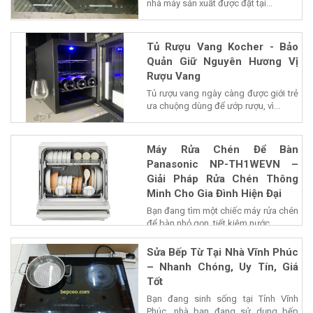
nhà máy sản xuất được đặt tại...
Tủ Rượu Vang Kocher - Bảo
Quản Giữ Nguyên Hương Vị
Rượu Vang
Tủ rượu vang ngày càng được giới trẻ
ưa chuộng dùng để ướp rượu, vì...
Máy Rửa Chén Để Bàn
Panasonic NP-TH1WEVN –
Giải Pháp Rửa Chén Thông
Minh Cho Gia Đình Hiện Đại
Bạn đang tìm một chiếc máy rửa chén
để bàn nhỏ gọn, tiết kiệm nước...
Sửa Bếp Từ Tại Nhà Vĩnh Phúc
– Nhanh Chóng, Uy Tín, Giá
Tốt
Bạn đang sinh sống tại Tỉnh Vĩnh
Phúc, nhà bạn đang sử dụng bếp