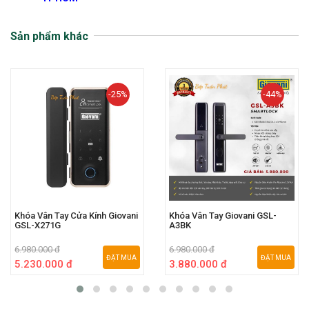
Sản phẩm khác
-25%
-44%
Khóa Vân Tay Cửa Kính Giovani
Khóa Vân Tay Giovani GSL-
GSL-X271G
A3BK
6.980.000 đ
6.980.000 đ
ĐẶT MUA
ĐẶT MUA
5.230.000 đ
3.880.000 đ