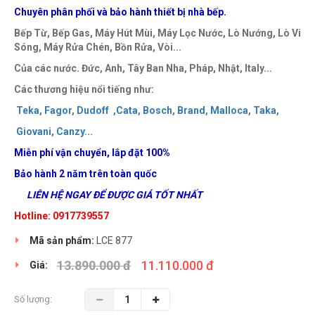
Chuyên phân phối và bảo hành thiết bị nhà bếp.
Bếp Từ, Bếp Gas, Máy Hút Mùi, Máy Lọc Nước, Lò Nướng, Lò Vi
Sóng, Máy Rửa Chén, Bồn Rửa, Vòi...
Của các nước. Đức, Anh, Tây Ban Nha, Pháp, Nhật, Italy...
Các thương hiệu nổi tiếng như:
Teka
,
Fagor
,
Dudoff
,
Cata
,
Bosch
,
Brand
,
Malloca
,
Taka
,
Giovani
,
Canzy
..
.
Miễn phí vận chuyển, lắp đặt 100%
Bảo hành 2 năm trên toàn quốc
LIÊN HỆ NGAY ĐỂ ĐƯỢC GIÁ TỐT NHẤT
Hotline: 0917739557
Mã sản phẩm:
LCE 877
13.890.000 đ
11.110.000 đ
Giá:
Số lượng: