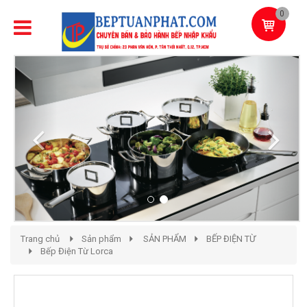
0
Previous
Next
Trang chủ
Sản phẩm
SẢN PHẨM
BẾP ĐIỆN TỪ
Bếp Điện Từ Lorca