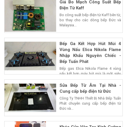
Giá Bo Mạch Công Suất Bếp
Điện Từ Kaff
Bo công suất bếp điện từ Kaff bên từ,
bo thay cho các dòng bếp Đức và
Malaysia...
Bếp Ga Kết Hợp Hút Mùi 4
Vùng Nấu Elica Nikola Flame
Nhập Khẩu Nguyên Chiếc -
Bếp Tuấn Phát
Bếp gas Elica Nikola Flame 4 vùng
nấu kết hợp máy hút mùi là một siêu
phẩm của...
Sửa Bếp Từ Âm Tại Nhà -
Cung cấp bếp điện từ Đức
Công Ty TNHH Thiết Bị Nhà Bếp Tuấn
Phát chuyên cung cấp bếp điện từ
Đức và...
Khóa Cửa Vân Tay Kính Cường