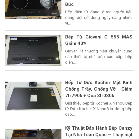
Đức
Bếp điện từ đang được người tiêu
dùng việt sử dụng ngày càng nhiều
vì...
Bếp Từ Giovani G 555 MAS
Giảm 40%
Giovani là thương hiệu chuyên cung
cấp thiết bị nhà bếp cao cấp, bếp
điện...
Bếp Từ Đức Kocher Mặt Kính
Chống Trầy, Chống Vỡ - Giảm
7tr790k + Quà 3tr080k
Giới thiệu bếp từ Kocher X Nano8 Bếp
từ Đức Kocher X Nano8 là dòng bếp
cao...
Kỹ Thuật Bảo Hành Bếp Canzy
Tại Nhà Toàn Quốc – Thay mặt