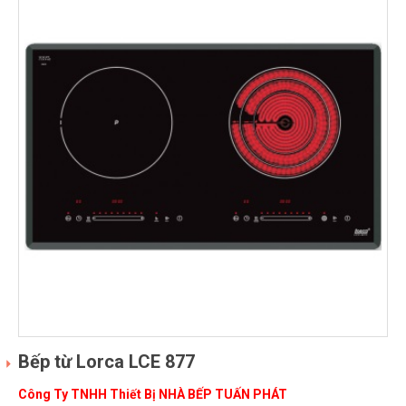
Bếp từ Lorca LCE 877
Công Ty TNHH Thiết Bị NHÀ BẾP TUẤN PHÁT