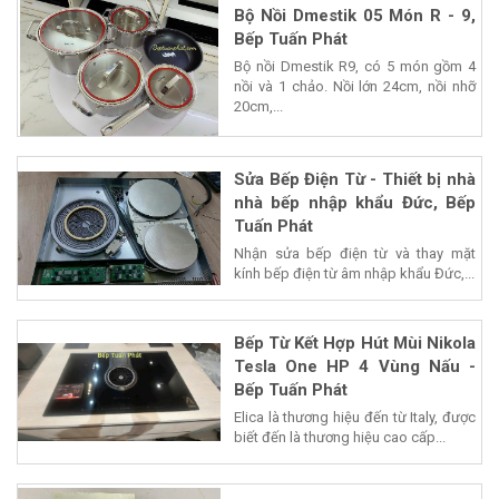
Bộ Nồi Dmestik 05 Món R - 9,
Bếp Tuấn Phát
Bộ nồi Dmestik R9, có 5 món gồm 4
nồi và 1 chảo. Nồi lớn 24cm, nồi nhỡ
20cm,...
Sửa Bếp Điện Từ - Thiết bị nhà
nhà bếp nhập khẩu Đức, Bếp
Tuấn Phát
Nhận sửa bếp điện từ và thay mặt
kính bếp điện từ âm nhập khẩu Đức,...
Bếp Từ Kết Hợp Hút Mùi Nikola
Tesla One HP 4 Vùng Nấu -
Bếp Tuấn Phát
Elica là thương hiệu đến từ Italy, được
biết đến là thương hiệu cao cấp...