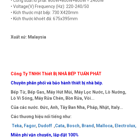
• Công suất lò phải: 800W+800W+800W = 2400W
• Voltage(V) Frequency (Hz): 220-240/50
• Kích thước mặt bếp: 730 X420mm
• Kích thước khoét đá: 675x395mm
Xuất xứ: Malaysia
Công Ty TNHH Thiết Bị NHÀ BẾP TUẤN PHÁT
Chuyên phân phối và bảo hành thiết bị nhà bếp.
Bếp Từ, Bếp Gas, Máy Hút Mùi, Máy Lọc Nước, Lò Nướng,
Lò Vi Sóng, Máy Rửa Chén, Bồn Rửa, Vòi...
Của các nước. Đức, Anh, Tây Ban Nha, Pháp, Nhật, Italy...
Các thương hiệu nổi tiếng như:
Teka
,
Fagor
,
Dudoff
,
Cata
,
Bosch
,
Brand
,
Malloca
,
Electrolux,
Miễn phí vận chuyển, lắp đặt
100%