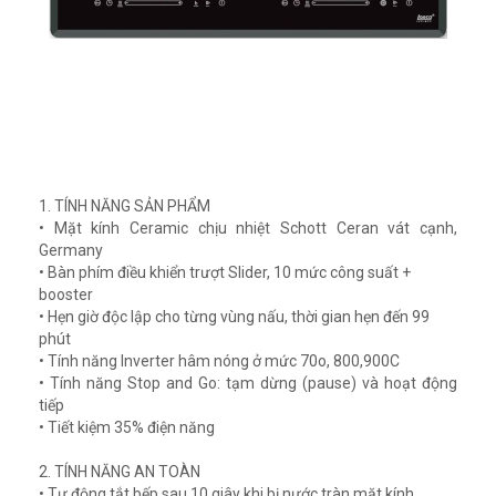
1. TÍNH NĂNG SẢN PHẨM
• Mặt kính Ceramic chịu nhiệt Schott Ceran vát cạnh,
Germany
• Bàn phím điều khiển trượt Slider, 10 mức công suất +
booster
• Hẹn giờ độc lập cho từng vùng nấu, thời gian hẹn đến 99
phút
• Tính năng Inverter hâm nóng ở mức 70o, 800,900C
• Tính năng Stop and Go: tạm dừng (pause) và hoạt động
tiếp
• Tiết kiệm 35% điện năng
2. TÍNH NĂNG AN TOÀN
• Tự động tắt bếp sau 10 giây khi bị nước tràn mặt kính