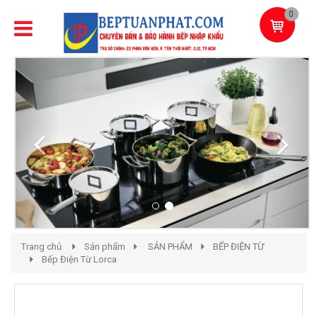
0
Previous
Next
Trang chủ
Sản phẩm
SẢN PHẨM
BẾP ĐIỆN TỪ
Bếp Điện Từ Lorca