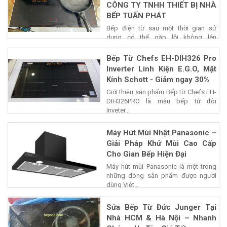
CÔNG TY TNHH THIẾT BỊ NHÀ
BẾP TUẤN PHÁT
Bếp điện từ sau một thời gian sử
dụng có thể gặp lỗi không lên
nguồn,...
Bếp Từ Chefs EH-DIH326 Pro
Inverter Linh Kiện E.G.O, Mặt
Kính Schott - Giảm ngay 30%
Giới thiệu sản phẩm Bếp từ Chefs EH-
DIH326PRO là mẫu bếp từ đôi
Inveter...
Máy Hút Mùi Nhật Panasonic –
Giải Pháp Khử Mùi Cao Cấp
Cho Gian Bếp Hiện Đại
Máy hút mùi Panasonic là một trong
những dòng sản phẩm được người
dùng Việt...
Sửa Bếp Từ Đức Junger Tại
Nhà HCM & Hà Nội – Nhanh