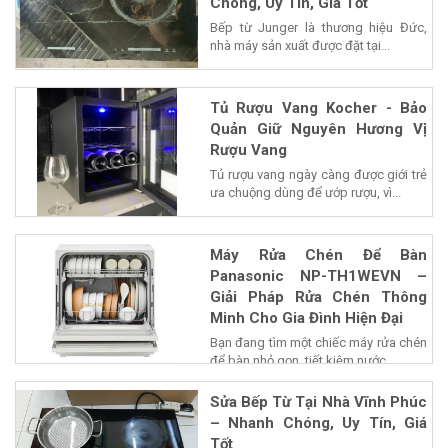
Chóng, Uy Tín, Giá Tốt
Bếp từ Junger là thương hiệu Đức,
nhà máy sản xuất được đặt tại...
Tủ Rượu Vang Kocher - Bảo
Quản Giữ Nguyên Hương Vị
Rượu Vang
Tủ rượu vang ngày càng được giới trẻ
ưa chuộng dùng để ướp rượu, vì...
Máy Rửa Chén Để Bàn
Panasonic NP-TH1WEVN –
Giải Pháp Rửa Chén Thông
Minh Cho Gia Đình Hiện Đại
Bạn đang tìm một chiếc máy rửa chén
để bàn nhỏ gọn, tiết kiệm nước...
Sửa Bếp Từ Tại Nhà Vĩnh Phúc
– Nhanh Chóng, Uy Tín, Giá
Tốt