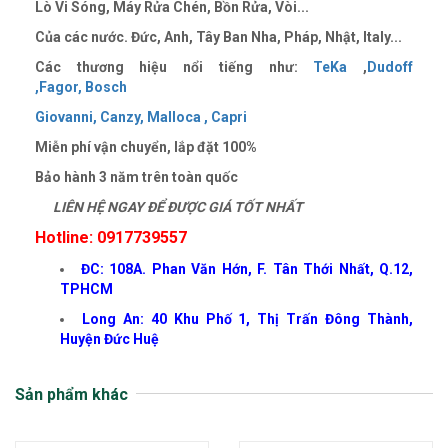
Lò Vi Sóng, Máy Rửa Chén, Bồn Rửa, Vòi...
Của các nước. Đức, Anh, Tây Ban Nha, Pháp, Nhật, Italy...
Các thương hiệu nổi tiếng như:
TeKa
,
Dudoff
,
Fagor,
Bosch
Giovanni,
Canzy,
Malloca ,
Capri
Miễn phí vận chuyển, lắp đặt 100%
Bảo hành 3 năm trên toàn quốc
LIÊN HỆ NGAY ĐỂ ĐƯỢC GIÁ TỐT NHẤT
Hotline: 0917739557
ĐC: 108A. Phan Văn Hớn, F. Tân Thới Nhất, Q.12,
TPHCM
Long An: 40 Khu Phố 1, Thị Trấn Đông Thành,
Huyện Đức Huệ
Sản phẩm khác