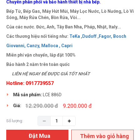
Chuyên phân phối và bảo hành thiết bị nhà bếp.
Bếp Từ, Bếp Gas, Máy Hút Mùi, Máy Lọc Nước, Lò Nướng, Lò Vi
Sóng, Máy Rửa Chén, Bồn Rửa, Vòi...
Của các nước. Đức, Anh, Tây Ban Nha, Pháp, Nhật, Italy...
Các thương hiệu nổi tiếng như:
TeKa
,
Dudoff ,
Fagor,
Bosch
Giovanni,
Canzy,
Malloca ,
Capri
Miễn phí vận chuyển, lắp đặt 100%
Bảo hành 2 năm trên toàn quốc
LIÊN HỆ NGAY ĐỂ ĐƯỢC GIÁ TỐT NHẤT
Hotline: 0917739557
Mã sản phẩm:
LCE 886D
12.290.000 đ
9.200.000 đ
Giá:
Số lượng:
Đặt Mua
Thêm vào giỏ hàng