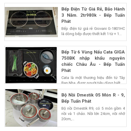
Bếp Điện Từ Giá Rẻ, Bảo Hành
3 Năm. 2tr980k - Bếp Tuấn
Phát
Bếp điện từ giá rẻ Giovani G-1801HC
là dòng bếp được thiết kết 1 từ + 1...
Bếp Từ 6 Vùng Nấu Cata GIGA
750BK nhập khẩu nguyên
chiếc Châu Âu - Bếp Tuấn
Phát
Cata là một thương hiệu đến từ Tây
Ban Nha, được người tiêu dùng biết...
Bộ Nồi Dmestik 05 Món R - 9,
Bếp Tuấn Phát
Bộ nồi Dmestik R9, có 5 món gồm 4
nồi và 1 chảo. Nồi lớn 24cm, nồi nhỡ
20cm,...