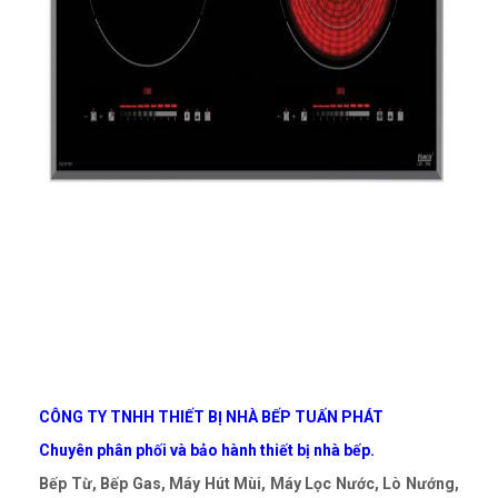
CÔNG TY TNHH THIẾT BỊ NHÀ BẾP TUẤN PHÁT
Chuyên phân phối và bảo hành thiết bị nhà bếp.
Bếp Từ, Bếp Gas, Máy Hút Mùi, Máy Lọc Nước, Lò Nướng,