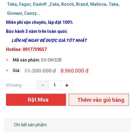
Teka
,
Fagor
,
Dudoff
,
Cata
,
Bosch
,
Brand
,
Malloca
,
Taka
,
Giovani
,
Canzy
..
.
Miễn phí vận chuyển, lắp đặt 100%
Bảo hành 3 năm trên toàn quốc
LIÊN HỆ NGAY ĐỂ ĐƯỢC GIÁ TỐT NHẤT
Hotline: 0917739557
Mã sản phẩm:
EH-DIH32B
11.200.000 đ
8.960.000 đ
Giá:
Số lượng:
Đặt Mua
Thêm vào giỏ hàng
Chi tiết sản phẩm