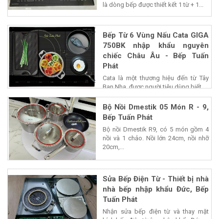
là dòng bếp được thiết kết 1 từ + 1...
Bếp Từ 6 Vùng Nấu Cata GIGA
750BK nhập khẩu nguyên
chiếc Châu Âu - Bếp Tuấn
Phát
Cata là một thương hiệu đến từ Tây
Ban Nha, được người tiêu dùng biết...
Bộ Nồi Dmestik 05 Món R - 9,
Bếp Tuấn Phát
Bộ nồi Dmestik R9, có 5 món gồm 4
nồi và 1 chảo. Nồi lớn 24cm, nồi nhỡ
20cm,...
Sửa Bếp Điện Từ - Thiết bị nhà
nhà bếp nhập khẩu Đức, Bếp
Tuấn Phát
Nhận sửa bếp điện từ và thay mặt