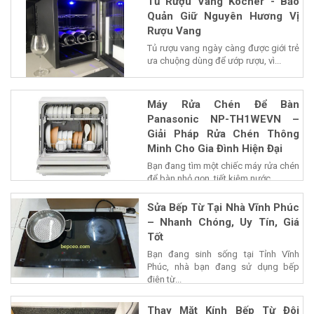
Tủ Rượu Vang Kocher - Bảo
Quản Giữ Nguyên Hương Vị
Rượu Vang
Tủ rượu vang ngày càng được giới trẻ
ưa chuộng dùng để ướp rượu, vì...
Máy Rửa Chén Để Bàn
Panasonic NP-TH1WEVN –
Giải Pháp Rửa Chén Thông
Minh Cho Gia Đình Hiện Đại
Bạn đang tìm một chiếc máy rửa chén
để bàn nhỏ gọn, tiết kiệm nước...
Sửa Bếp Từ Tại Nhà Vĩnh Phúc
– Nhanh Chóng, Uy Tín, Giá
Tốt
Bạn đang sinh sống tại Tỉnh Vĩnh
Phúc, nhà bạn đang sử dụng bếp
điện từ...
Thay Mặt Kính Bếp Từ Đôi