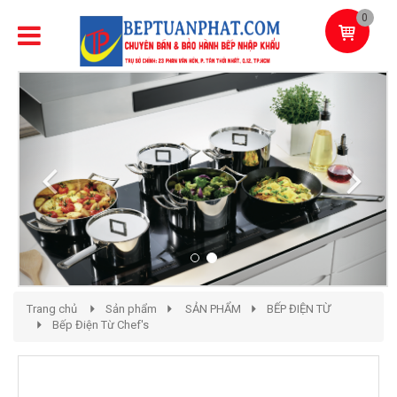
0
Previous
Next
Trang chủ
Sản phẩm
SẢN PHẨM
BẾP ĐIỆN TỪ
Bếp Điện Từ Chef's