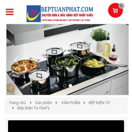
0
Previous
Next
Trang chủ
Sản phẩm
SẢN PHẨM
BẾP ĐIỆN TỪ
Bếp Điện Từ Chef's