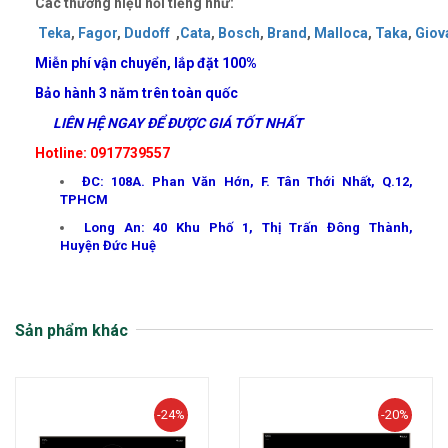
Các thương hiệu nổi tiếng như:
Teka
,
Fagor
,
Dudoff
,
Cata
,
Bosch
,
Brand
,
Malloca
,
Taka
,
Giov
Miễn phí vận chuyển, lắp đặt 100%
Bảo hành 3 năm trên toàn quốc
LIÊN HỆ NGAY ĐỂ ĐƯỢC GIÁ TỐT NHẤT
Hotline: 0917739557
ĐC: 108A. Phan Văn Hớn, F. Tân Thới Nhất, Q.12,
TPHCM
Long An: 40 Khu Phố 1, Thị Trấn Đông Thành,
Huyện Đức Huệ
Sản phẩm khác
-24%
-20%