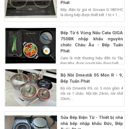
Phát
Bếp điện từ giá rẻ Giovani G-1801HC
là dòng bếp được thiết kết 1 từ + 1...
Bếp Từ 6 Vùng Nấu Cata GIGA
750BK nhập khẩu nguyên
chiếc Châu Âu - Bếp Tuấn
Phát
Cata là một thương hiệu đến từ Tây
Ban Nha, được người tiêu dùng biết...
Bộ Nồi Dmestik 05 Món R - 9,
Bếp Tuấn Phát
Bộ nồi Dmestik R9, có 5 món gồm 4
nồi và 1 chảo. Nồi lớn 24cm, nồi nhỡ
20cm,...
Sửa Bếp Điện Từ - Thiết bị nhà
nhà bếp nhập khẩu Đức, Bếp