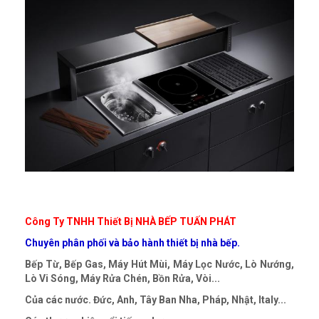
Công Ty TNHH Thiết Bị NHÀ BẾP TUẤN PHÁT
Chuyên phân phối và bảo hành thiết bị nhà bếp.
Bếp Từ, Bếp Gas, Máy Hút Mùi, Máy Lọc Nước, Lò Nướng,
Lò Vi Sóng, Máy Rửa Chén, Bồn Rửa, Vòi...
Của các nước. Đức, Anh, Tây Ban Nha, Pháp, Nhật, Italy...