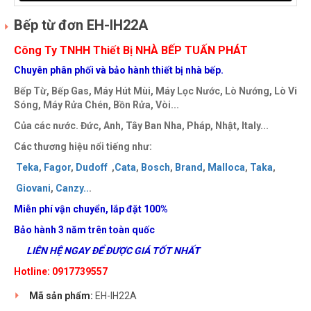
Bếp từ đơn EH-IH22A
Công Ty TNHH Thiết Bị NHÀ BẾP TUẤN PHÁT
Chuyên phân phối và bảo hành thiết bị nhà bếp.
Bếp Từ, Bếp Gas, Máy Hút Mùi, Máy Lọc Nước, Lò Nướng, Lò Vi
Sóng, Máy Rửa Chén, Bồn Rửa, Vòi...
Của các nước. Đức, Anh, Tây Ban Nha, Pháp, Nhật, Italy...
Các thương hiệu nổi tiếng như:
Teka
,
Fagor
,
Dudoff
,
Cata
,
Bosch
,
Brand
,
Malloca
,
Taka
,
Giovani
,
Canzy
..
.
Miễn phí vận chuyển, lắp đặt 100%
Bảo hành 3 năm trên toàn quốc
LIÊN HỆ NGAY ĐỂ ĐƯỢC GIÁ TỐT NHẤT
Hotline: 0917739557
Mã sản phẩm:
EH-IH22A