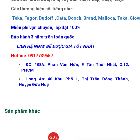
Các thương hiệu nổi tiếng như:
Teka
,
Fagor
,
Dudoff
,
Cata
,
Bosch
,
Brand
,
Malloca
,
Taka
,
Giov
Miễn phí vận chuyển, lắp đặt 100%
Bảo hành 3 năm trên toàn quốc
LIÊN HỆ NGAY ĐỂ ĐƯỢC GIÁ TỐT NHẤT
Hotline: 0917739557
ĐC: 108A. Phan Văn Hớn, F. Tân Thới Nhất, Q.12,
TPHCM
Long An: 40 Khu Phố 1, Thị Trấn Đông Thành,
Huyện Đức Huệ
Sản phẩm khác
-20%