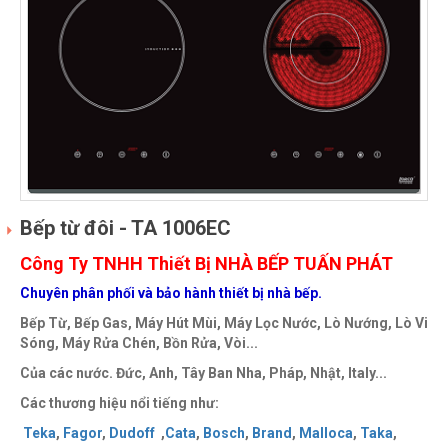
Bếp từ đôi - TA 1006EC
Công Ty TNHH Thiết Bị NHÀ BẾP TUẤN PHÁT
Chuyên phân phối và bảo hành thiết bị nhà bếp.
Bếp Từ, Bếp Gas, Máy Hút Mùi, Máy Lọc Nước, Lò Nướng, Lò Vi
Sóng, Máy Rửa Chén, Bồn Rửa, Vòi...
Của các nước. Đức, Anh, Tây Ban Nha, Pháp, Nhật, Italy...
Các thương hiệu nổi tiếng như:
Teka
,
Fagor
,
Dudoff
,
Cata
,
Bosch
,
Brand
,
Malloca
,
Taka
,