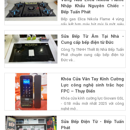
Nhập Khẩu Nguyên Chiếc -
Bếp Tuấn Phát
Bếp gas Elica Nikola Flame 4 vùng
nấu kết hợp máy hút mùi là một siêu
phẩm của...
Sửa Bếp Từ Âm Tại Nhà -
Cung cấp bếp điện từ Đức
Công Ty TNHH Thiết Bị Nhà Bếp Tuấn
Phát chuyên cung cấp bếp điện từ
Đức và...
Khóa Cửa Vân Tay Kính Cường
Lực công nghệ sinh trắc học
FPC – Thụy Điển
Khóa cửa kính cường lực Giovani GSL
- G1B mẫu mới nhất 2025 với công
nghệ mở...
Sửa Bếp Điện Từ - Bếp Tuấn
Phát