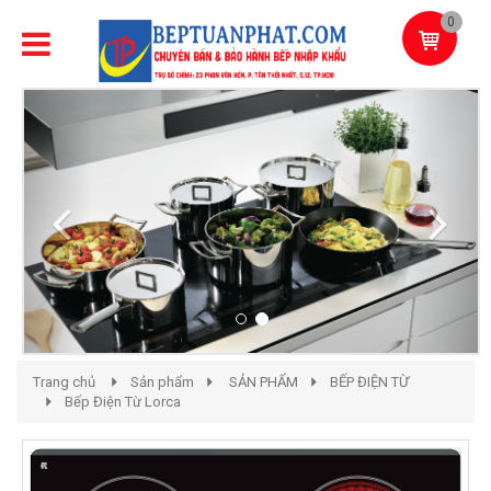
0
Previous
Next
Trang chủ
Sản phẩm
SẢN PHẨM
BẾP ĐIỆN TỪ
Bếp Điện Từ Lorca