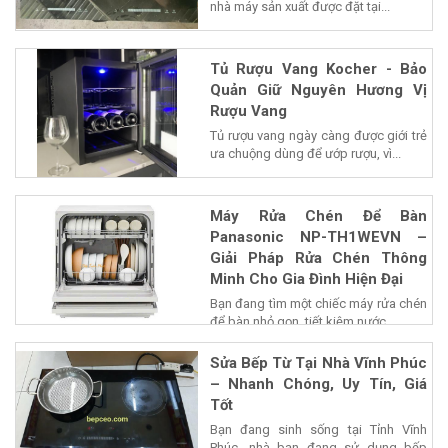
nhà máy sản xuất được đặt tại...
Tủ Rượu Vang Kocher - Bảo
Quản Giữ Nguyên Hương Vị
Rượu Vang
Tủ rượu vang ngày càng được giới trẻ
ưa chuộng dùng để ướp rượu, vì...
Máy Rửa Chén Để Bàn
Panasonic NP-TH1WEVN –
Giải Pháp Rửa Chén Thông
Minh Cho Gia Đình Hiện Đại
Bạn đang tìm một chiếc máy rửa chén
để bàn nhỏ gọn, tiết kiệm nước...
Sửa Bếp Từ Tại Nhà Vĩnh Phúc
– Nhanh Chóng, Uy Tín, Giá
Tốt
Bạn đang sinh sống tại Tỉnh Vĩnh
Phúc, nhà bạn đang sử dụng bếp