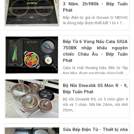
3 Năm. 2tr980k - Bếp Tuấn
Phát
Bếp điện từ giá rẻ Giovani G-1801HC
là dòng bếp được thiết kết 1 từ + 1...
Bếp Từ 6 Vùng Nấu Cata GIGA
750BK nhập khẩu nguyên
chiếc Châu Âu - Bếp Tuấn
Phát
Cata là một thương hiệu đến từ Tây
Ban Nha, được người tiêu dùng biết...
Bộ Nồi Dmestik 05 Món R - 9,
Bếp Tuấn Phát
Bộ nồi Dmestik R9, có 5 món gồm 4
nồi và 1 chảo. Nồi lớn 24cm, nồi nhỡ
20cm,...
Sửa Bếp Điện Từ - Thiết bị nhà