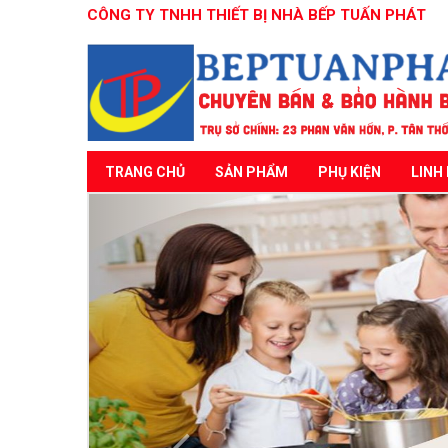
CÔNG TY TNHH THIẾT BỊ NHÀ BẾP TUẤN PHÁT
TRANG CHỦ
SẢN PHẨM
PHỤ KIỆN
LINH 
Previous