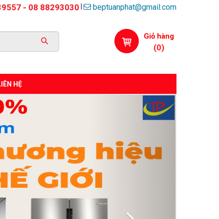
beptuanphat@gmail.com
|
39557 - 08 88293030
Giỏ hàng
(
0
)
LIÊN HỆ
Next