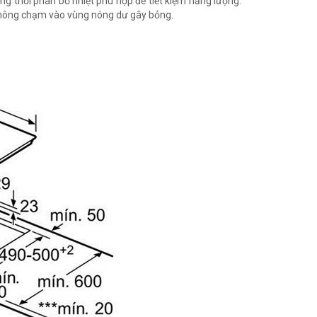
ồng thời phân bổ nhiệt phù hợp để tiết kiệm năng lượng.
 không chạm vào vùng nóng dư gây bỏng.