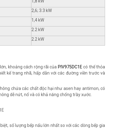
1,8 kW
2,6; 3.3 kW
1,4 kW
2.2 kW
2.2 kW
lớn, khoảng cách rộng rãi của
PIV975DC1E
có thể thỏa
ết kế trang nhã, hấp dẫn với các đường viền trước và
 không chứa các chất độc hại như asen hay antimon, có
hông dễ nứt, nổ và có khả năng chống trầy xước.
 biệt, số lượng bếp nấu lớn nhất so với các dòng bếp gia