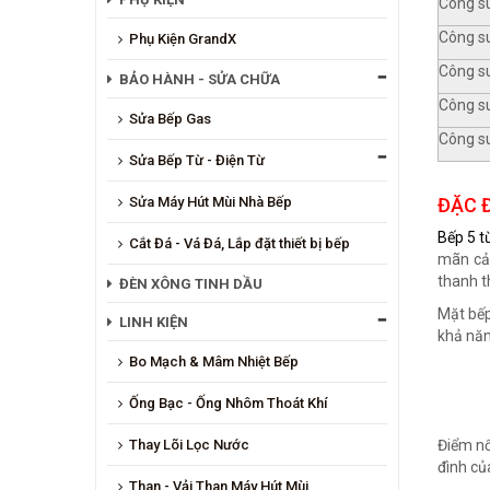
Công s
Công s
Phụ Kiện GrandX
Công su
BẢO HÀNH - SỬA CHỮA
Công su
Sửa Bếp Gas
Công su
Sửa Bếp Từ - Điện Từ
Sửa Máy Hút Mùi Nhà Bếp
ĐẶC Đ
Bếp 5 t
Cắt Đá - Vá Đá, Lắp đặt thiết bị bếp
mãn cả 
thanh t
ĐÈN XÔNG TINH DẦU
Mặt bếp
LINH KIỆN
khả năn
Bo Mạch & Mâm Nhiệt Bếp
Ống Bạc - Ống Nhôm Thoát Khí
Thay Lõi Lọc Nước
Điểm nổ
đình củ
Than - Vải Than Máy Hút Mùi