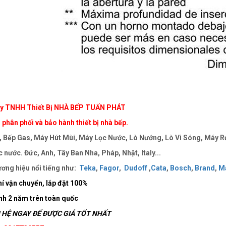
y TNHH Thiết Bị NHÀ BẾP TUẤN PHÁT
phân phối và bảo hành thiết bị nhà bếp.
 Bếp Gas, Máy Hút Mùi, Máy Lọc Nước, Lò Nướng, Lò Vi Sóng, Máy Rử
 nước. Đức, Anh, Tây Ban Nha, Pháp, Nhật, Italy...
ơng hiệu nổi tiếng như:
Teka
,
Fagor
,
Dudoff
,
Cata
,
Bosch
,
Brand
,
Ma
í vận chuyển, lắp đặt
100%
nh 2 năm trên toàn quốc
HỆ NGAY ĐỂ ĐƯỢC GIÁ TỐT NHẤT