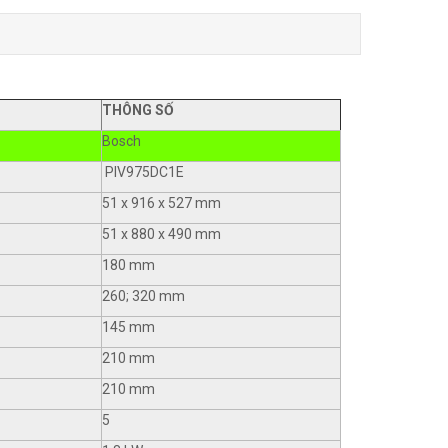
THÔNG SỐ
Bosch
PIV975DC1E
51 x 916 x 527 mm
51 x 880 x 490 mm
180 mm
260; 320 mm
145 mm
210 mm
210 mm
5