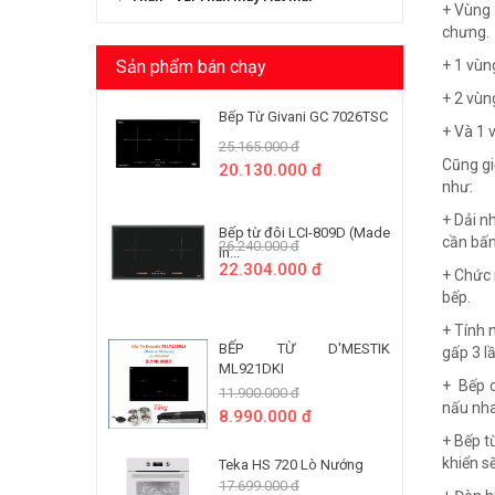
+ Vùng 
chưng.
Sản phẩm bán chạy
+ 1 vùn
+ 2 vùn
Bếp Từ Givani GC 7026TSC
+ Và 1 
25.165.000 đ
Cũng gi
20.130.000 đ
như:
+ Dải n
Bếp từ đôi LCI-809D (Made
cần bấm
26.240.000 đ
In...
22.304.000 đ
+ Chức 
bếp.
+ Tính 
BẾP TỪ D'MESTIK
gấp 3 l
ML921DKI
+ Bếp c
11.900.000 đ
nấu nha
8.990.000 đ
+ Bếp 
khiển s
Teka HS 720 Lò Nướng
17.699.000 đ