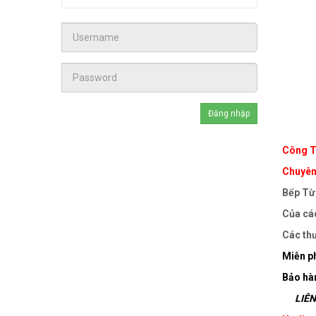
Công T
Chuyên 
Bếp Từ,
Của các
Các thư
Miễn ph
Bảo hà
LIÊN 