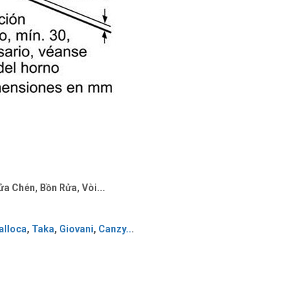
a Chén, Bồn Rửa, Vòi...
lloca
,
Taka
,
Giovani
,
Canzy
..
.