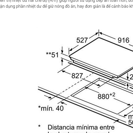
iển thị nhiệt dư hai chế độ (H/h) giúp người sử dụng bếp an toàn hơn, đ
tận dụng phần nhiệt dư để giữ nóng đồ ăn, hay đơn giản là để cảnh báo