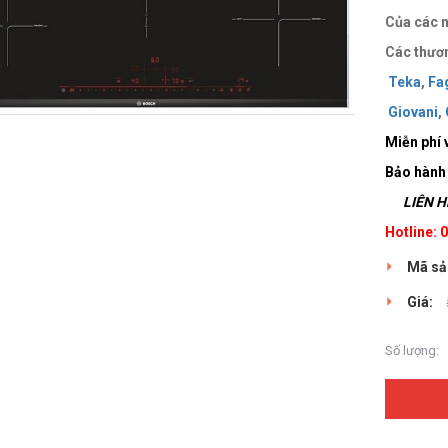
Của các n
Các thươn
Teka
,
Fa
Giovani
,
Miễn phí 
Bảo hành
LIÊN HỆ
Hotline:
Mã sả
Giá:
Số lượng: