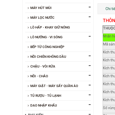
MÁY HÚT MÙI
Chi t
MÁY LỌC NƯỚC
THÔN
LÒ HẤP - KHAY GIỮ NÓNG
THUỘC
Nhãn h
LÒ NƯỚNG - VI SÓNG
Mã sản
BẾP TỪ CÔNG NGHIỆP
Kích th
NỒI CHIÊN KHÔNG DẦU
Kích th
CHẬU - VÒI RỬA
Kích th
Kích th
NỒI - CHẢO
Kích th
MÁY GIẶT - MÁY SẤY QUẦN ÁO
Kích th
TỦ RƯỢU - TỦ LẠNH
Kích th
DAO NHẬP KHẨU
Số vùn
PHỤ KIỆN