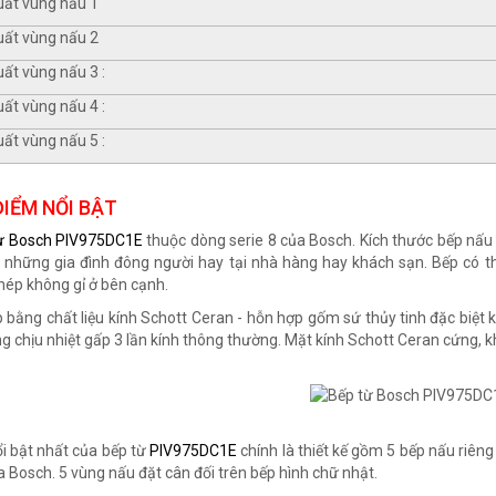
uất vùng nấu 1
uất vùng nấu 2
ất vùng nấu 3 :
ất vùng nấu 4 :
ất vùng nấu 5 :
IỂM NỔI BẬT
ừ Bosch
PIV975DC1E
thuộc dòng serie 8 của Bosch. Kích thước bếp nấu 
những gia đình đông người hay tại nhà hàng hay khách sạn. Bếp có thi
hép không gỉ ở bên cạnh.
 bằng chất liệu kính Schott Ceran - hỗn hợp gốm sứ thủy tinh đặc biệt
g chịu nhiệt gấp 3 lần kính thông thường. Mặt kính Schott Ceran cứng, k
i bật nhất của bếp từ
PIV975DC1E
chính là thiết kế gồm 5 bếp nấu riêng
a Bosch. 5 vùng nấu đặt cân đối trên bếp hình chữ nhật.