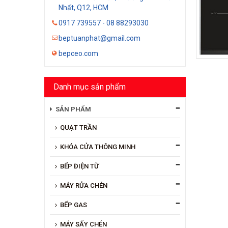
Nhất, Q12, HCM
0917 739557 - 08 88293030
beptuanphat@gmail.com
bepceo.com
Danh mục sản phẩm
SẢN PHẨM
QUẠT TRẦN
KHÓA CỬA THÔNG MINH
BẾP ĐIỆN TỪ
MÁY RỬA CHÉN
BẾP GAS
MÁY SẤY CHÉN