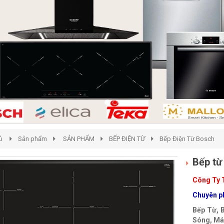
ủ
Sản phẩm
SẢN PHẨM
BẾP ĐIỆN TỪ
Bếp Điện Từ Bosch
Bếp từ
Công Ty 
Chuyên ph
Bếp Từ, 
Sóng, Máy