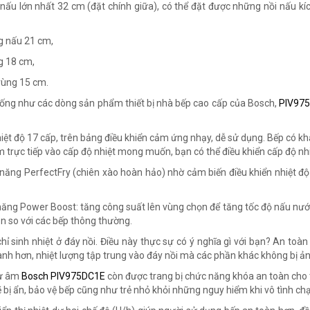
nấu lớn nhất 32 cm (đặt chính giữa), có thể đặt được những nồi nấu kíc
g nấu 21 cm,
g 18 cm,
vùng 15 cm.
ống như các dòng sản phẩm thiết bị nhà bếp cao cấp của Bosch,
PIV97
hiệt độ 17 cấp, trên bảng điều khiển cảm ứng nhạy, dễ sử dụng. Bếp có khả 
 trực tiếp vào cấp độ nhiệt mong muốn, bạn có thể điều khiển cấp độ nhi
năng PerfectFry (chiên xào hoàn hảo) nhờ cảm biến điều khiển nhiệt 
năng Power Boost: tăng công suất lên vùng chọn để tăng tốc độ nấu nướn
ần so với các bếp thông thường.
hỉ sinh nhiệt ở đáy nồi. Điều này thực sự có ý nghĩa gì với bạn? An toà
nh hơn, nhiệt lượng tập trung vào đáy nồi mà các phần khác không bị ả
từ âm
Bosch PIV975DC1E
còn được trang bị chức năng khóa an toàn cho t
ẽ bị ẩn, bảo vệ bếp cũng như trẻ nhỏ khỏi những nguy hiểm khi vô tình ch