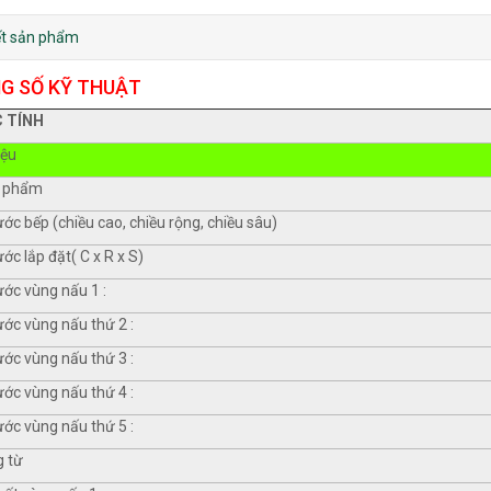
iết sản phẩm
G SỐ KỸ THUẬT
 TÍNH
iệu
 phẩm
ước bếp (chiều cao, chiều rộng, chiều sâu)
ước lắp đặt( C x R x S)
ước vùng nấu 1 :
ước vùng nấu thứ 2 :
ước vùng nấu thứ 3 :
ước vùng nấu thứ 4 :
ước vùng nấu thứ 5 :
g từ