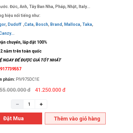
ước. Đức, Anh, Tây Ban Nha, Pháp, Nhật, Italy...
g hiệu nổi tiếng như:
gor
,
Dudoff
,
Cata
,
Bosch
,
Brand
,
Malloca
,
Taka
,
Canzy
..
.
vận chuyển, lắp đặt 100%
 2 năm trên toàn quốc
 NGAY ĐỂ ĐƯỢC GIÁ TỐT NHẤT
 0917739557
n phẩm:
PIV975DC1E
55.000.000 đ
41.250.000 đ
Đặt Mua
Thêm vào giỏ hàng