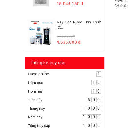
+ Đèn h
15.044.150 đ
Có thể 
Máy Lọc Nước Tinh Khiết
RO...
5.150.000 đ
4.635.000 đ
Thống kê truy cập
Đang online
1
1
0
Hôm qua
1
0
Hôm nay
5
0
0
Tuần này
1
0
0
0
Tháng này
1
0
0
0
Năm nay
1
0
0
0
Tổng truy cập