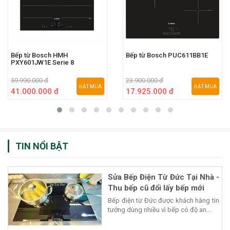
Bếp từ Bosch HMH
Bếp từ Bosch PUC611BB1E
PXY601JW1E Serie 8
59.990.000 đ
23.900.000 đ
ĐẶT MUA
ĐẶT MUA
41.000.000 đ
17.925.000 đ
TIN NỔI BẬT
Sửa Bếp Điện Từ Đức Tại Nhà -
Thu bếp cũ đổi lấy bếp mới
Bếp điện từ Đức được khách hàng tin
tưởng dùng nhiều vì bếp có độ an...