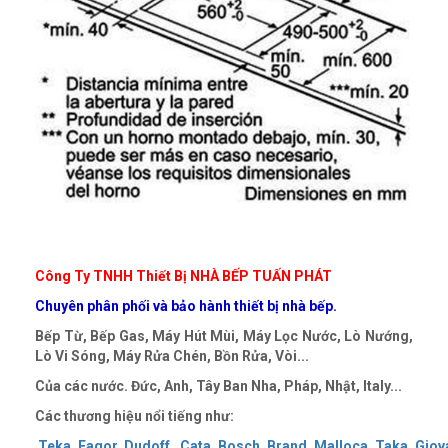
Công Ty TNHH Thiết Bị NHÀ BẾP TUẤN PHÁT
Chuyên phân phối và bảo hành thiết bị nhà bếp.
Bếp Từ, Bếp Gas, Máy Hút Mùi, Máy Lọc Nước, Lò Nướng,
Lò Vi Sóng, Máy Rửa Chén, Bồn Rửa, Vòi...
Của các nước. Đức, Anh, Tây Ban Nha, Pháp, Nhật, Italy...
Các thương hiệu nổi tiếng như:
Teka
,
Fagor
,
Dudoff
,
Cata
,
Bosch
,
Brand
,
Malloca
,
Taka
,
Giov