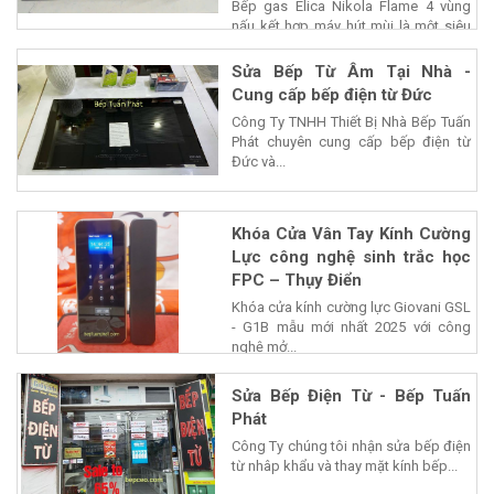
Bếp gas Elica Nikola Flame 4 vùng
nấu kết hợp máy hút mùi là một siêu
phẩm của...
Sửa Bếp Từ Âm Tại Nhà -
Cung cấp bếp điện từ Đức
Công Ty TNHH Thiết Bị Nhà Bếp Tuấn
Phát chuyên cung cấp bếp điện từ
Đức và...
Khóa Cửa Vân Tay Kính Cường
Lực công nghệ sinh trắc học
FPC – Thụy Điển
Khóa cửa kính cường lực Giovani GSL
- G1B mẫu mới nhất 2025 với công
nghệ mở...
Sửa Bếp Điện Từ - Bếp Tuấn
Phát
Công Ty chúng tôi nhận sửa bếp điện
từ nhâp khẩu và thay mặt kính bếp...