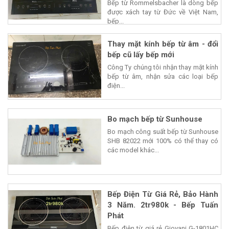
Bếp từ Rommelsbacher là dòng bếp
được xách tay từ Đức về Việt Nam,
bếp...
Thay mặt kính bếp từ âm - đổi
bếp cũ lấy bếp mới
Công Ty chúng tôi nhận thay mặt kính
bếp từ âm, nhận sửa các loại bếp
điện...
Bo mạch bếp từ Sunhouse
Bo mạch công suất bếp từ Sunhouse
SHB 82022 mới 100% có thể thay có
các model khác...
Bếp Điện Từ Giá Rẻ, Bảo Hành
3 Năm. 2tr980k - Bếp Tuấn
Phát
Bếp điện từ giá rẻ Giovani G-1801HC