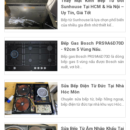
Thay Mặt Kính Bếp Từ Đôi
Sunhouse Tại HCM & Hà Nội –
Uy Tín, Giá Tốt
Bếp từ Sunhouse là lựa chọn phổ biến
của nhiều gia đình nhờ thiết kế...
Bếp Gas Bosch PRS9A6D70D
- 92cm 5 Vùng Nấu.
Bếp gas Bosch PRS9A6D70D là dòng
bếp gas 5 vùng nấu được Bosch sản
xuất, vơi bề...
Sửa Bếp Điện Từ Đức Tại Nhà
Hóc Môn
Chuyên sửa bếp từ, bếp hồng ngoại,
bếp điện từ đức tại nhà khu vực Hóc...
Sửa Bếp Từ Âm Nhập Khẩu Tại